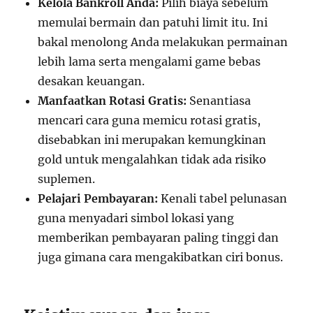
Kelola Bankroll Anda:
Pilih biaya sebelum
memulai bermain dan patuhi limit itu. Ini
bakal menolong Anda melakukan permainan
lebih lama serta mengalami game bebas
desakan keuangan.
Manfaatkan Rotasi Gratis:
Senantiasa
mencari cara guna memicu rotasi gratis,
disebabkan ini merupakan kemungkinan
gold untuk mengalahkan tidak ada risiko
suplemen.
Pelajari Pembayaran:
Kenali tabel pelunasan
guna menyadari simbol lokasi yang
memberikan pembayaran paling tinggi dan
juga gimana cara mengakibatkan ciri bonus.