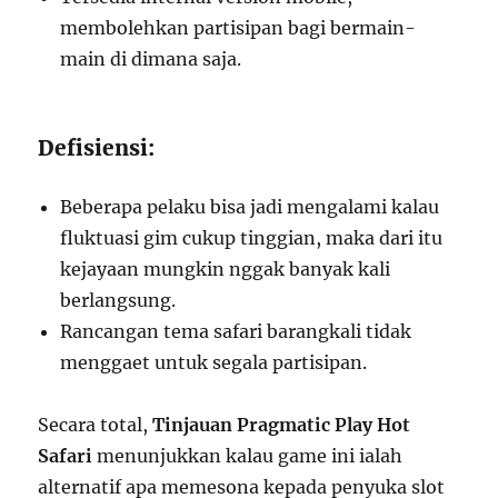
membolehkan partisipan bagi bermain-
main di dimana saja.
Defisiensi:
Beberapa pelaku bisa jadi mengalami kalau
fluktuasi gim cukup tinggian, maka dari itu
kejayaan mungkin nggak banyak kali
berlangsung.
Rancangan tema safari barangkali tidak
menggaet untuk segala partisipan.
Secara total,
Tinjauan Pragmatic Play Hot
Safari
menunjukkan kalau game ini ialah
alternatif apa memesona kepada penyuka slot