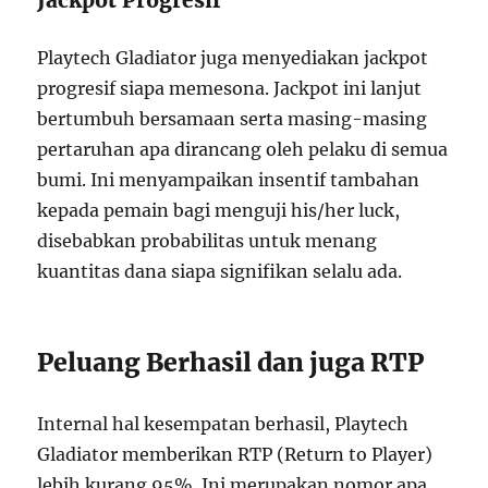
Jackpot Progresif
Playtech Gladiator juga menyediakan jackpot
progresif siapa memesona. Jackpot ini lanjut
bertumbuh bersamaan serta masing-masing
pertaruhan apa dirancang oleh pelaku di semua
bumi. Ini menyampaikan insentif tambahan
kepada pemain bagi menguji his/her luck,
disebabkan probabilitas untuk menang
kuantitas dana siapa signifikan selalu ada.
Peluang Berhasil dan juga RTP
Internal hal kesempatan berhasil, Playtech
Gladiator memberikan RTP (Return to Player)
lebih kurang 95%. Ini merupakan nomor apa