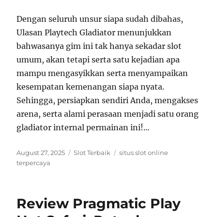
Dengan seluruh unsur siapa sudah dibahas,
Ulasan Playtech Gladiator menunjukkan
bahwasanya gim ini tak hanya sekadar slot
umum, akan tetapi serta satu kejadian apa
mampu mengasyikkan serta menyampaikan
kesempatan kemenangan siapa nyata.
Sehingga, persiapkan sendiri Anda, mengakses
arena, serta alami perasaan menjadi satu orang
gladiator internal permainan ini!…
Posted
Categories
Tags
August 27, 2025
Slot Terbaik
situs slot online
on
terpercaya
Review Pragmatic Play