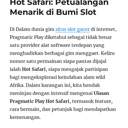
Hot Safari: Petualangan
Menarik di Bumi Slot
Di Dalam dunia gim
situs slot gacor
di internet,
Pragmatic Play diketahui sebagai tidak benar
satu provider alat software terdepan yang
menghadirkan berbagai gim menggaet. Keliru
nomor satu permainan siapa pantas dijajal
ialah
Hot Safari
, siapa mengajak partisipan
bagi mengeksplorasi keindahan alam wild
Afrika. Dalam karangan ini, kita hendak
meninjau dengan intensif mengenai
Ulasan
Pragmatic Play Hot Safari
, termasuk feature,
cara bermain, dan petunjuk bagi mendapatkan
kemenangan.