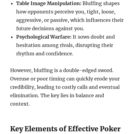
Table Image Manipulation:
Bluffing shapes
how opponents perceive you, tight, loose,
aggressive, or passive, which influences their
future decisions against you.
Psychological Warfare:
It sows doubt and
hesitation among rivals, disrupting their
rhythm and confidence.
However, bluffing is a double-edged sword.
Overuse or poor timing can quickly erode your
credibility, leading to costly calls and eventual
elimination. The key lies in balance and
context.
Key Elements of Effective Poker