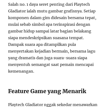
Salah no. 1 daya seret penting dari Playtech
Gladiator ialah mutu gambar grafisnya. Setiap
komponen dalam gim didesain bersama tepat,
mulai sebab simbol apa terinspirasi dengan
gambar hidup sampai latar bagian belakang
siapa mendeskripsikan suasana tempat.
Dampak suara apa ditampilkan pula
menyertakan kejadian bermain, bersama lagu
yang dramatis dan juga suara-suara siapa
menyentuh semangat saat pemain mencapai
kemenangan.
Feature Game yang Menarik
Playtech Gladiator nggak sekedar menawarkan