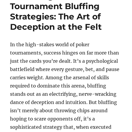
Tournament Bluffing
Strategies: The Art of
Deception at the Felt
In the high-stakes world of poker
tournaments, success hinges on far more than
just the cards you’re dealt. It’s a psychological
battlefield where every gesture, bet, and pause
carries weight. Among the arsenal of skills
required to dominate this arena, bluffing
stands out as an electrifying, nerve-wracking
dance of deception and intuition. But bluffing
isn’t merely about throwing chips around
hoping to scare opponents off, it’s a
sophisticated strategy that, when executed