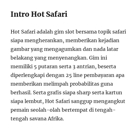
Intro Hot Safari
Hot Safari adalah gim slot bersama topik safari
siapa mengherankan, memberikan kejadian
gambar yang mengagumkan dan nada latar
belakang yang menyenangkan. Gim ini
memiliki 5 putaran serta 3 antrian, beserta
diperlengkapi dengan 25 line pembayaran apa
memberikan melimpah probabilitas guna
berhasil. Serta grafis siapa sharp serta kartun
siapa lembut, Hot Safari sanggup mengangkut
pemain seolah-olah bertempat di tengah-
tengah savana Afrika.