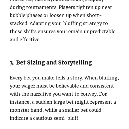
during tournaments. Players tighten up near
bubble phases or loosen up when short-
stacked. Adapting your bluffing strategy to
these shifts ensures you remain unpredictable
and effective.
3. Bet Sizing and Storytelling
Every bet you make tells a story. When bluffing,
your wager must be believable and consistent
with the narrative you want to convey. For
instance, a sudden large bet might represent a
monster hand, while a smaller bet could
indicate a cautious semi-bluff.