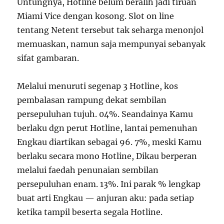
Untungnya, Hotline belum beralih jadi tiruan
Miami Vice dengan kosong. Slot on line
tentang Netent tersebut tak seharga menonjol
memuaskan, namun saja mempunyai sebanyak
sifat gambaran.
Melalui menuruti segenap 3 Hotline, kos
pembalasan rampung dekat sembilan
persepuluhan tujuh. 04%. Seandainya Kamu
berlaku dgn perut Hotline, lantai pemenuhan
Engkau diartikan sebagai 96. 7%, meski Kamu
berlaku secara mono Hotline, Dikau berperan
melalui faedah penunaian sembilan
persepuluhan enam. 13%. Ini parak % lengkap
buat arti Engkau — anjuran aku: pada setiap
ketika tampil beserta segala Hotline.