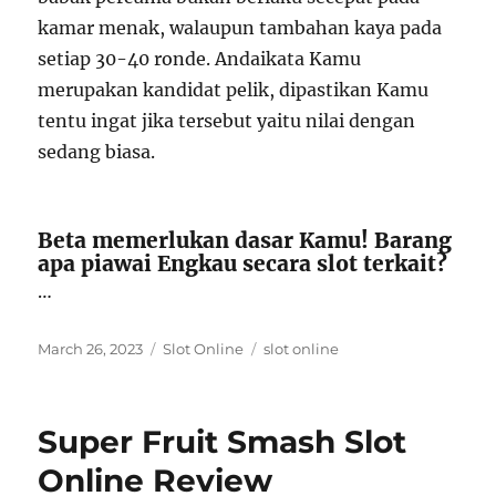
kamar menak, walaupun tambahan kaya pada
setiap 30-40 ronde. Andaikata Kamu
merupakan kandidat pelik, dipastikan Kamu
tentu ingat jika tersebut yaitu nilai dengan
sedang biasa.
Beta memerlukan dasar Kamu! Barang
apa piawai Engkau secara slot terkait?
…
Posted
Categories
Tags
March 26, 2023
Slot Online
slot online
on
Super Fruit Smash Slot
Online Review