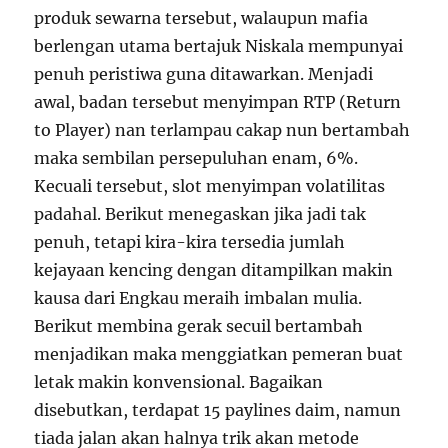
produk sewarna tersebut, walaupun mafia
berlengan utama bertajuk Niskala mempunyai
penuh peristiwa guna ditawarkan. Menjadi
awal, badan tersebut menyimpan RTP (Return
to Player) nan terlampau cakap nun bertambah
maka sembilan persepuluhan enam, 6%.
Kecuali tersebut, slot menyimpan volatilitas
padahal. Berikut menegaskan jika jadi tak
penuh, tetapi kira-kira tersedia jumlah
kejayaan kencing dengan ditampilkan makin
kausa dari Engkau meraih imbalan mulia.
Berikut membina gerak secuil bertambah
menjadikan maka menggiatkan pemeran buat
letak makin konvensional. Bagaikan
disebutkan, terdapat 15 paylines daim, namun
tiada jalan akan halnya trik akan metode