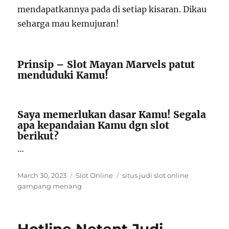
mendapatkannya pada di setiap kisaran. Dikau
seharga mau kemujuran!
Prinsip – Slot Mayan Marvels patut
menduduki Kamu!
Saya memerlukan dasar Kamu! Segala
apa kepandaian Kamu dgn slot
berikut?
…
Posted
Categories
Tags
March 30, 2023
Slot Online
situs judi slot online
on
gampang menang