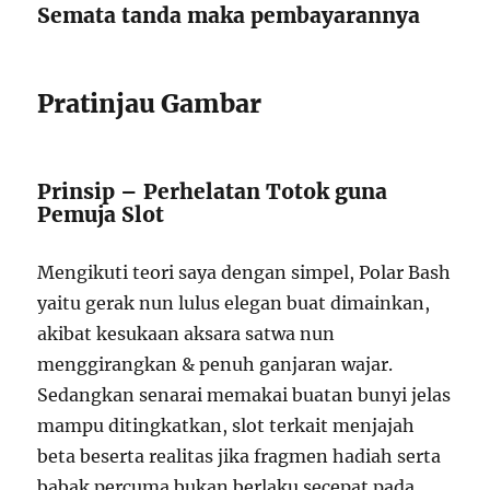
Semata tanda maka pembayarannya
Pratinjau Gambar
Prinsip – Perhelatan Totok guna
Pemuja Slot
Mengikuti teori saya dengan simpel, Polar Bash
yaitu gerak nun lulus elegan buat dimainkan,
akibat kesukaan aksara satwa nun
menggirangkan & penuh ganjaran wajar.
Sedangkan senarai memakai buatan bunyi jelas
mampu ditingkatkan, slot terkait menjajah
beta beserta realitas jika fragmen hadiah serta
babak percuma bukan berlaku secepat pada