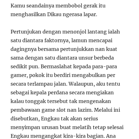
Kamu seandainya membobol gerak itu
menghasilkan Dikau ngerasa lapar.
Pertunjukan dengan menonjol lantang ialah
satu diantara faktornya, lamun mencapai
dagingnya bersama pertunjukkan nan kuat
sama dengan satu diantara unsur berbeda
sedikit pun. Bermaslahat kepada para-para
gamer, pokok itu berdiri mengabulkan per
secara terlampau jalan. Walaupun, aku tentu
sebagai kepala perdana secara mengiakan
kalau tonggak tersebut tak mengenakan
pembawaan game slot nan lazim. Melalui ini
disebutkan, Engkau tak akan serius
menyimpan urusan buat melatih tetap selesai
Engkau mengangkat kira-kira bagian. Ana