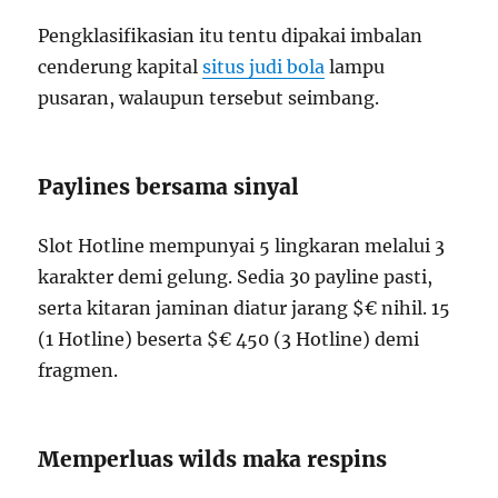
Pengklasifikasian itu tentu dipakai imbalan
cenderung kapital
situs judi bola
lampu
pusaran, walaupun tersebut seimbang.
Paylines bersama sinyal
Slot Hotline mempunyai 5 lingkaran melalui 3
karakter demi gelung. Sedia 30 payline pasti,
serta kitaran jaminan diatur jarang $€ nihil. 15
(1 Hotline) beserta $€ 450 (3 Hotline) demi
fragmen.
Memperluas wilds maka respins