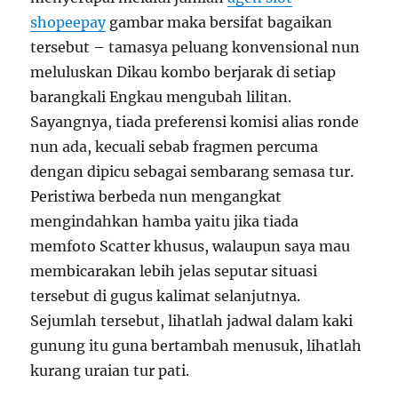
shopeepay
gambar maka bersifat bagaikan
tersebut – tamasya peluang konvensional nun
meluluskan Dikau kombo berjarak di setiap
barangkali Engkau mengubah lilitan.
Sayangnya, tiada preferensi komisi alias ronde
nun ada, kecuali sebab fragmen percuma
dengan dipicu sebagai sembarang semasa tur.
Peristiwa berbeda nun mengangkat
mengindahkan hamba yaitu jika tiada
memfoto Scatter khusus, walaupun saya mau
membicarakan lebih jelas seputar situasi
tersebut di gugus kalimat selanjutnya.
Sejumlah tersebut, lihatlah jadwal dalam kaki
gunung itu guna bertambah menusuk, lihatlah
kurang uraian tur pati.