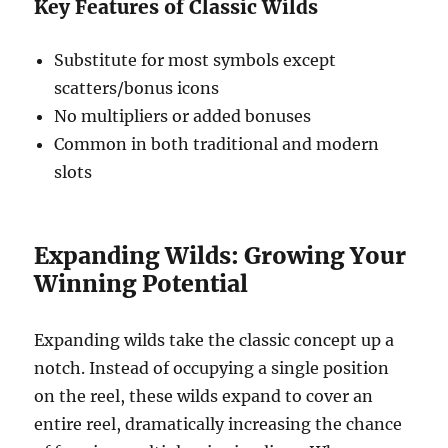
Key Features of Classic Wilds
Substitute for most symbols except
scatters/bonus icons
No multipliers or added bonuses
Common in both traditional and modern
slots
Expanding Wilds: Growing Your
Winning Potential
Expanding wilds take the classic concept up a
notch. Instead of occupying a single position
on the reel, these wilds expand to cover an
entire reel, dramatically increasing the chance