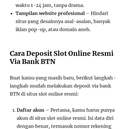
waktu 1-24 jam, tanpa drama.
Tampilan website profesional
– Hindari
situs yang desainnya asal-asalan, banyak
iklan pop-up, atau domain aneh.
Cara Deposit Slot Online Resmi
Via Bank BTN
Buat kamu yang masih baru, berikut langkah-
langkah mudah melakukan deposit via bank
BTN di situs slot online resmi:
Daftar akun
– Pertama, kamu harus punya
akun di situs slot online resmi. Isi data diri
dengan benar, termasuk nomor rekening