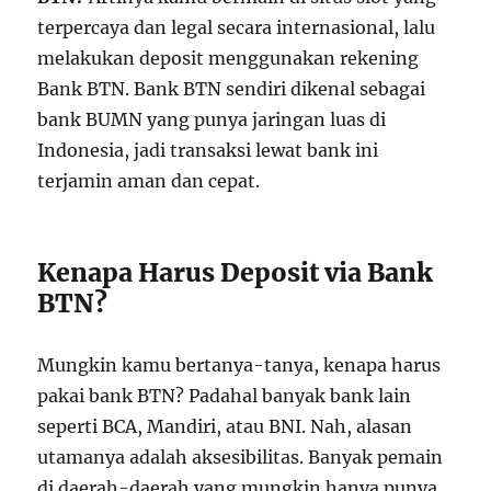
terpercaya dan legal secara internasional, lalu
melakukan deposit menggunakan rekening
Bank BTN. Bank BTN sendiri dikenal sebagai
bank BUMN yang punya jaringan luas di
Indonesia, jadi transaksi lewat bank ini
terjamin aman dan cepat.
Kenapa Harus Deposit via Bank
BTN?
Mungkin kamu bertanya-tanya, kenapa harus
pakai bank BTN? Padahal banyak bank lain
seperti BCA, Mandiri, atau BNI. Nah, alasan
utamanya adalah aksesibilitas. Banyak pemain
di daerah-daerah yang mungkin hanya punya