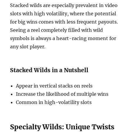
Stacked wilds are especially prevalent in video
slots with high volatility, where the potential
for big wins comes with less frequent payouts.
Seeing a reel completely filled with wild
symbols is always a heart-racing moment for
any slot player.
Stacked Wilds in a Nutshell
Appear in vertical stacks on reels
Increase the likelihood of multiple wins
Common in high-volatility slots
Specialty Wilds: Unique Twists