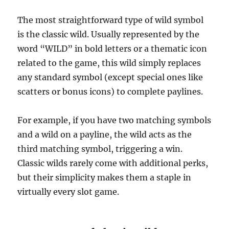
The most straightforward type of wild symbol
is the classic wild. Usually represented by the
word “WILD” in bold letters or a thematic icon
related to the game, this wild simply replaces
any standard symbol (except special ones like
scatters or bonus icons) to complete paylines.
For example, if you have two matching symbols
and a wild on a payline, the wild acts as the
third matching symbol, triggering a win.
Classic wilds rarely come with additional perks,
but their simplicity makes them a staple in
virtually every slot game.