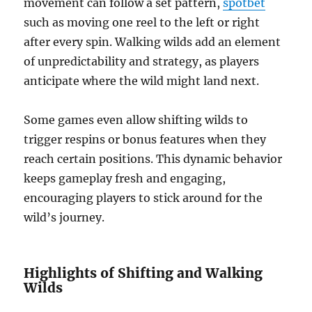
movement can follow a set pattern,
spotbet
such as moving one reel to the left or right
after every spin. Walking wilds add an element
of unpredictability and strategy, as players
anticipate where the wild might land next.
Some games even allow shifting wilds to
trigger respins or bonus features when they
reach certain positions. This dynamic behavior
keeps gameplay fresh and engaging,
encouraging players to stick around for the
wild’s journey.
Highlights of Shifting and Walking
Wilds