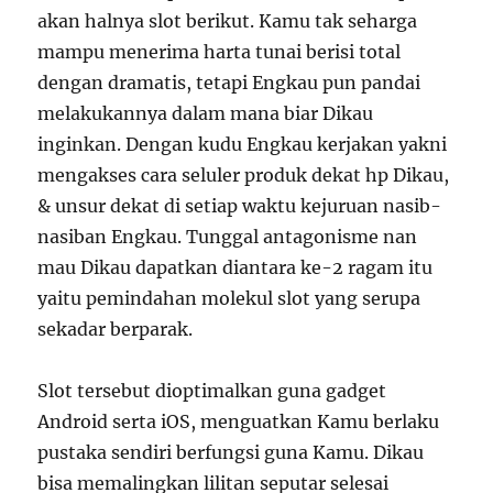
akan halnya slot berikut. Kamu tak seharga
mampu menerima harta tunai berisi total
dengan dramatis, tetapi Engkau pun pandai
melakukannya dalam mana biar Dikau
inginkan. Dengan kudu Engkau kerjakan yakni
mengakses cara seluler produk dekat hp Dikau,
& unsur dekat di setiap waktu kejuruan nasib-
nasiban Engkau. Tunggal antagonisme nan
mau Dikau dapatkan diantara ke-2 ragam itu
yaitu pemindahan molekul slot yang serupa
sekadar berparak.
Slot tersebut dioptimalkan guna gadget
Android serta iOS, menguatkan Kamu berlaku
pustaka sendiri berfungsi guna Kamu. Dikau
bisa memalingkan lilitan seputar selesai