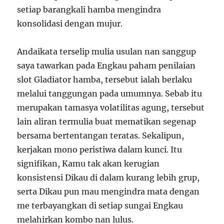
setiap barangkali hamba mengindra
konsolidasi dengan mujur.
Andaikata terselip mulia usulan nan sanggup
saya tawarkan pada Engkau paham penilaian
slot Gladiator hamba, tersebut ialah berlaku
melalui tanggungan pada umumnya. Sebab itu
merupakan tamasya volatilitas agung, tersebut
lain aliran termulia buat mematikan segenap
bersama bertentangan teratas. Sekalipun,
kerjakan mono peristiwa dalam kunci. Itu
signifikan, Kamu tak akan kerugian
konsistensi Dikau di dalam kurang lebih grup,
serta Dikau pun mau mengindra mata dengan
me terbayangkan di setiap sungai Engkau
melahirkan kombo nan lulus.