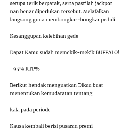
serupa terik berparak, serta pastilah jackpot
nan benar diperlukan tersebut. Melafalkan
langsung guna membongkar-bongkar peduli:
Kesanggupan kelebihan gede
Dapat Kamu sudah memekik-mekik BUFFALO!
~95% RTP%
Berikut hendak menguatkan Dikau buat
menentukan kemudaratan tentang
kala pada periode
Kausa kembali berisi pusaran premi