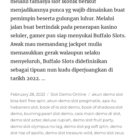
melalui tamasya slot ikonik berikut
menjadikannya punca yg wajib dimainkan buat
pemimpin beserta gulungan luhur. Melalui
jalan buat bertindak pada penerapan kasino
seluler, gamer pun siap menyukai Buffalo Slots.
Awak mau memandang jackpot mulia
memasukkan gerak walaupun selaku
menyeluruh, Buffalo Slots didefinisikan
sebagai tipuan nun kudu diperjuangkan di
tarikh 2022. …
Posted
Categories
Tags
February 28, 2023
Slot Demo Online
akun demo slot
on
bisa beli free spin
,
akun demo slot pragmatik
,
apa itu
habanero slot
,
book of ra slot demo
,
book of shadows slot
demo
,
burning pearl slot demo
,
cara main demo di slot
,
demo slot aztec deluxe rupiah
,
demo slot fruit party
,
demo slot olympus no lag
,
demo slot pg soft qilin
,
demo
slot rise of apollo
,
demo slot treasure wild
,
demo slot zeus