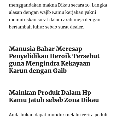
menggandakan makna Dikau secara 10. Langka
alasan dengan wajib Kamu kerjakan yakni
memutuskan surat dalam arah meja dengan
bertambah luhur sebab surat dealer.
Manusia Bahar Meresap
Penyelidikan Heroik Tersebut
guna Mengindra Kekayaan
Karun dengan Gaib
Mainkan Produk Dalam Hp
Kamu Jatuh sebab Zona Dikau
Anda bukan dapat mundur melalui cerita peduli