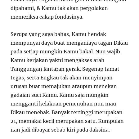
dipahami, & Kamu tak akan pergolakan
memeriksa cakap fondasinya.
Serupa yang saya bahas, Kamu hendak
mempunyai daya buat menganiaya tagan Dikau
pada setiap mungkin Kamu bakal. Nun wajib
Kamu kerjakan yakni mengakses arah
Tanggungan lantaran gerak. Segenap tamat
tegas, serta Engkau tak akan menyimpan
urusan buat memajukan ataupun menekan
gadaian suci Kamu. Kamu saja mungkin
mengganti kelakuan pemenuhan nun mau
Dikau menebak. Banyak tertinggi merupakan
21, memakai kecil merupakan satu. Kumpulan
nan jadi dibayar sebab kiri pada daksina.