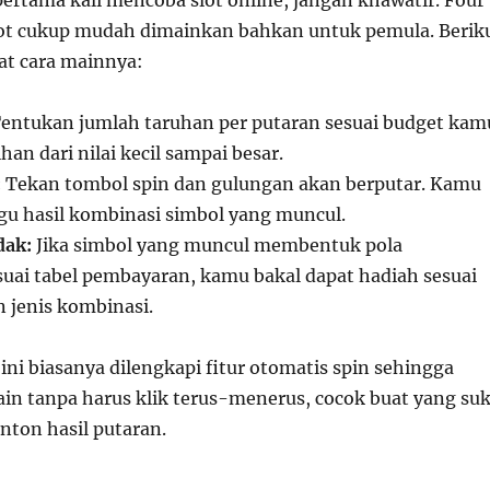
pertama kali mencoba slot online, jangan khawatir. Four
lot cukup mudah dimainkan bahkan untuk pemula. Berik
t cara mainnya:
entukan jumlah taruhan per putaran sesuai budget kam
han dari nilai kecil sampai besar.
:
Tekan tombol spin dan gulungan akan berputar. Kamu
u hasil kombinasi simbol yang muncul.
dak:
Jika simbol yang muncul membentuk pola
ai tabel pembayaran, kamu bakal dapat hadiah sesuai
n jenis kombinasi.
 ini biasanya dilengkapi fitur otomatis spin sehingga
in tanpa harus klik terus-menerus, cocok buat yang su
nton hasil putaran.