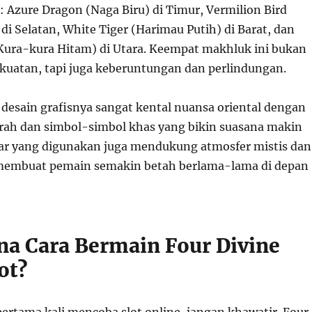
: Azure Dragon (Naga Biru) di Timur, Vermilion Bird
i Selatan, White Tiger (Harimau Putih) di Barat, dan
(Kura-kura Hitam) di Utara. Keempat makhluk ini bukan
kuatan, tapi juga keberuntungan dan perlindungan.
 desain grafisnya sangat kental nuansa oriental dengan
ah dan simbol-simbol khas yang bikin suasana makin
tar yang digunakan juga mendukung atmosfer mistis dan
 membuat pemain semakin betah berlama-lama di depan
a Cara Bermain Four Divine
ot?