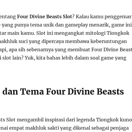
tentang
Four Divine Beasts Slot
? Kalau kamu penggemar
e yang punya tema unik dan gameplay menarik, game ini
tar main kamu. Slot ini mengangkat mitologi Tiongkok
akhluk suci yang dipercaya membawa keberuntungan
api, apa sih sebenarnya yang membuat Four Divine Beas
i slot lain? Yuk, kita bahas lebih dalam soal game yang
l dan Tema Four Divine Beasts
sts Slot mengambil inspirasi dari legenda Tiongkok kuno
ai empat makhluk sakti yang dikenal sebagai penjaga