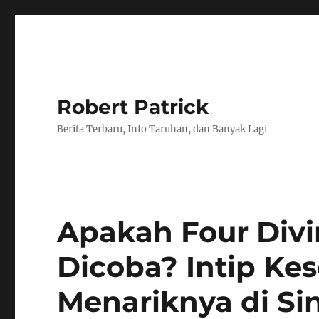
Robert Patrick
Berita Terbaru, Info Taruhan, dan Banyak Lagi
Apakah Four Divi
Dicoba? Intip Kes
Menariknya di Sin