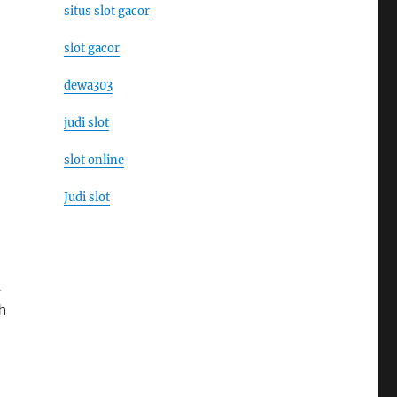
situs slot gacor
slot gacor
dewa303
judi slot
slot online
Judi slot
u
h