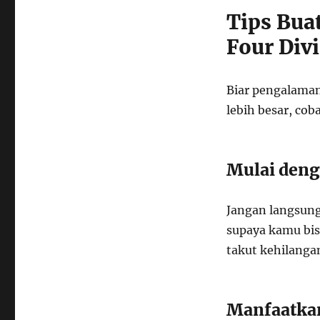
Tips Bua
Four Divi
Biar pengalama
lebih besar, cob
Mulai deng
Jangan langsung
supaya kamu bis
takut kehilanga
Manfaatkan