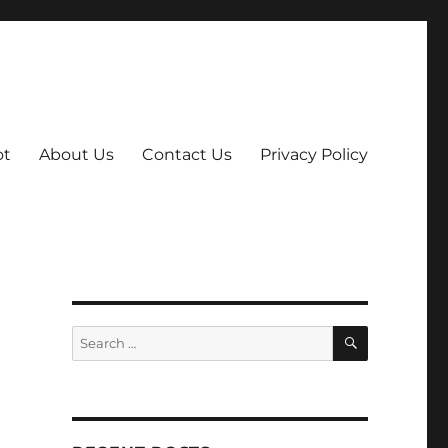
ot
About Us
Contact Us
Privacy Policy
SEARCH
Search
for: