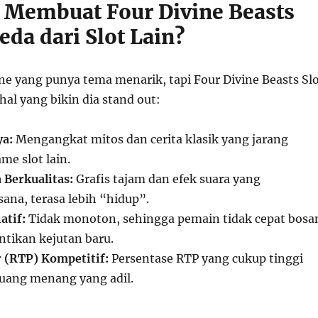
 Membuat Four Divine Beasts
eda dari Slot Lain?
ne yang punya tema menarik, tapi Four Divine Beasts Sl
al yang bikin dia stand out:
ya:
Mengangkat mitos dan cerita klasik yang jarang
me slot lain.
 Berkualitas:
Grafis tajam dan efek suara yang
na, terasa lebih “hidup”.
atif:
Tidak monoton, sehingga pemain tidak cepat bosa
ntikan kejutan baru.
r (RTP) Kompetitif:
Persentase RTP yang cukup tinggi
uang menang yang adil.