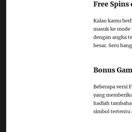
Free Spins
Kalau kamu berh
masuk ke mode fr
dengan angka ter
besar. Seru ban
Bonus Game
Beberapa versi 
yang memberika
hadiah tambahan
simbol tertentu