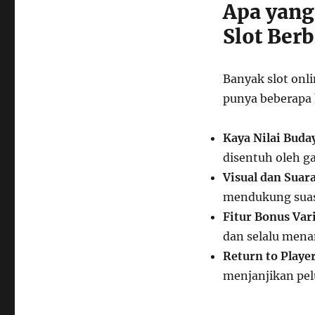
Apa yang
Slot Berb
Banyak slot onli
punya beberapa h
Kaya Nilai Buda
disentuh oleh ga
Visual dan Suara
mendukung suasa
Fitur Bonus Vari
dan selalu mena
Return to Playe
menjanjikan pel