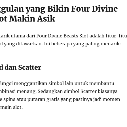
ggulan yang Bikin Four Divine
lot Makin Asik
tarik utama dari Four Divine Beasts Slot adalah fitur-fitu
al yang ditawarkan. Ini beberapa yang paling menarik:
d dan Scatter
rfungsi menggantikan simbol lain untuk membantu
inasi menang. Sedangkan simbol Scatter biasanya
e spins atau putaran gratis yang pastinya jadi momen
main slot.