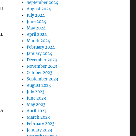
September 2024
ut
August 2024
July 2024
June 2024
May 2024
u.
April 2024
March 2024
February 2024
January 2024
December 2023
November 2023
October 2023
September 2023
August 2023
July 2023
June 2023
May 2023
ka
April 2023
March 2023
February 2023
January 2023