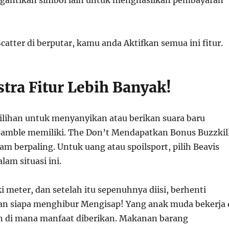
gantikan simbol lain untuk menghasilkan pembayaran
Scatter di berputar, kamu anda Aktifkan semua ini fitur.
tra Fitur Lebih Banyak!
ilihan untuk menyanyikan atau berikan suara baru
mble memiliki. The Don’t Mendapatkan Bonus Buzzkil
am berpaling. Untuk uang atau spoilsport, pilih Beavis
lam situasi ini.
i meter, dan setelah itu sepenuhnya diisi, berhenti
an siapa menghibur Mengisap! Yang anak muda bekerja 
n di mana manfaat diberikan. Makanan barang