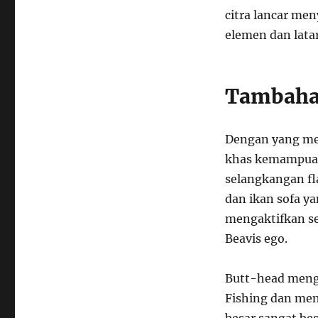
citra lancar me
elemen dan lata
Tambaha
Dengan yang men
khas kemampuan.
selangkangan fl
dan ikan sofa y
mengaktifkan se
Beavis ego.
Butt-head meng
Fishing dan men