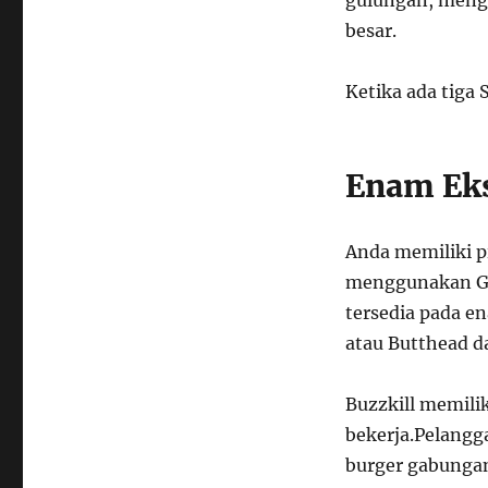
gulungan, meng
besar.
Ketika ada tiga 
Enam Eks
Anda memiliki p
menggunakan Ga
tersedia pada en
atau Butthead da
Buzzkill memilik
bekerja.Pelangg
burger gabunga