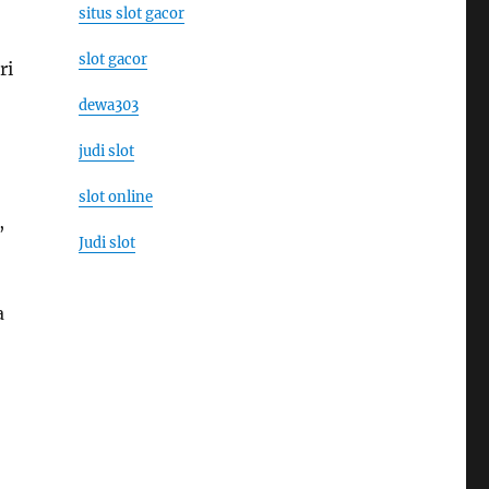
situs slot gacor
slot gacor
ri
dewa303
judi slot
slot online
,
Judi slot
a