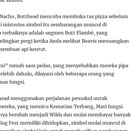
ar simbol.
u Nacho, Butthead mencoba membuka tas pizza sebelum
 misterius simbol itu sembarangan muncul di
 terbaiknya adalah segmen Butt Flambé, yang
lingkar pergi ketika Anda melihat Beavis menuangkan
membuat api kentut.
mi” ramah saus pedas, yang menyebabkan mereka pipa
erlebih dahulu, dilayani oleh beberapa orang yang
as fungsi.
thead menggunakan perjalanan pemukul untuk
ereka, yang memicu Kematian Terbang, Mati fungsi.
tnya berubah menjadi Wilds dan mulai membayar banyak
Slug Fest memiliki dihidupkan, simbol mulai muncul di