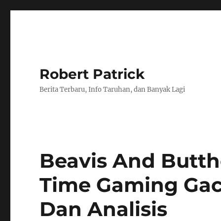
Robert Patrick
Berita Terbaru, Info Taruhan, dan Banyak Lagi
Beavis And Butth
Time Gaming Gac
Dan Analisis