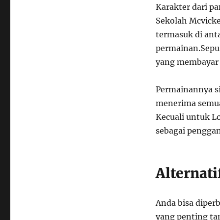
Karakter dari pa
Sekolah Mcvicke
termasuk di ant
permainan.Sepul
yang membayar l
Permainannya si
menerima semua 
Kecuali untuk L
sebagai penggant
Alternat
Anda bisa diper
yang penting t