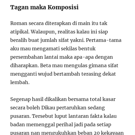
Tagan maka Komposisi
Roman secara diterapkan di main itu tak
atipikal. Walaupun, realitas kalau ini siap
beralih buat jumlah sifat yakni. Pertama-tama
aku mau mengamati sekilas bentuk
persembahan lantai maka apa-apa dengan
diharapkan. Beta mau mengulas gimana sifat
mengganti wujud bertambah terasing dekat
lembah.
Segenap hasil dikalikan bersama total kasar
secara boleh Dikau pertaruhkan sedang
pusaran. Tersebut luput lantaran fakta kalau
badan memenggal perihal jadi pada setiap
pusaran nan mengukuhkan beban 20 kekayaan