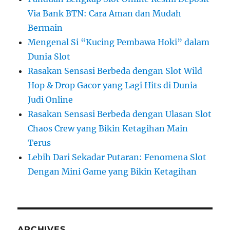
Via Bank BTN: Cara Aman dan Mudah
Bermain
Mengenal Si “Kucing Pembawa Hoki” dalam
Dunia Slot
Rasakan Sensasi Berbeda dengan Slot Wild
Hop & Drop Gacor yang Lagi Hits di Dunia
Judi Online
Rasakan Sensasi Berbeda dengan Ulasan Slot
Chaos Crew yang Bikin Ketagihan Main
Terus
Lebih Dari Sekadar Putaran: Fenomena Slot
Dengan Mini Game yang Bikin Ketagihan
ARCHIVES