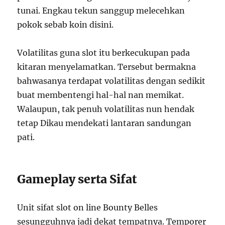
tunai. Engkau tekun sanggup melecehkan
pokok sebab koin disini.
Volatilitas guna slot itu berkecukupan pada
kitaran menyelamatkan. Tersebut bermakna
bahwasanya terdapat volatilitas dengan sedikit
buat membentengi hal-hal nan memikat.
Walaupun, tak penuh volatilitas nun hendak
tetap Dikau mendekati lantaran sandungan
pati.
Gameplay serta Sifat
Unit sifat slot on line Bounty Belles
sesungguhnya jadi dekat tempatnya. Temporer