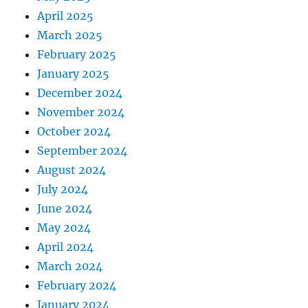
April 2025
March 2025
February 2025
January 2025
December 2024
November 2024
October 2024
September 2024
August 2024
July 2024
June 2024
May 2024
April 2024
March 2024
February 2024
January 2024