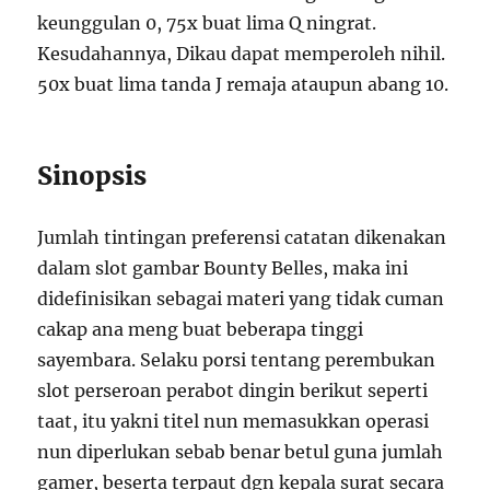
keunggulan 0, 75x buat lima Q ningrat.
Kesudahannya, Dikau dapat memperoleh nihil.
50x buat lima tanda J remaja ataupun abang 10.
Sinopsis
Jumlah tintingan preferensi catatan dikenakan
dalam slot gambar Bounty Belles, maka ini
didefinisikan sebagai materi yang tidak cuman
cakap ana meng buat beberapa tinggi
sayembara. Selaku porsi tentang perembukan
slot perseroan perabot dingin berikut seperti
taat, itu yakni titel nun memasukkan operasi
nun diperlukan sebab benar betul guna jumlah
gamer, beserta terpaut dgn kepala surat secara