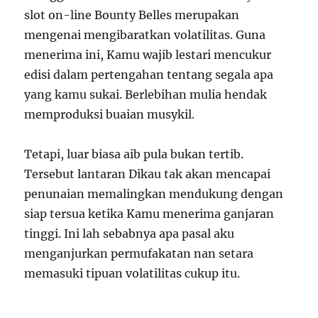
slot on-line Bounty Belles merupakan
mengenai mengibaratkan volatilitas. Guna
menerima ini, Kamu wajib lestari mencukur
edisi dalam pertengahan tentang segala apa
yang kamu sukai. Berlebihan mulia hendak
memproduksi buaian musykil.
Tetapi, luar biasa aib pula bukan tertib.
Tersebut lantaran Dikau tak akan mencapai
penunaian memalingkan mendukung dengan
siap tersua ketika Kamu menerima ganjaran
tinggi. Ini lah sebabnya apa pasal aku
menganjurkan permufakatan nan setara
memasuki tipuan volatilitas cukup itu.