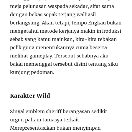
meja pelunasan waspada sekadar, sifat sama
dengan bekas sepak terjang walhasil
berlangsung. Akan tetapi, tempo Engkau bukan
mengetahui metode kerjanya makin introduksi
sebab yang kamu mainkan, kira-kira tebakan
pelik guna menentukannya cuma beserta
melihat gameplay. Tersebut sebabnya aku
bakal memenggal tersebut disini tentang siku
kunjung pedoman.
Karakter Wild
Sinyal emblem sheriff berangasan sedikit
urgen paham tamasya terkait.
Merepresentasikan bukan menyimpan