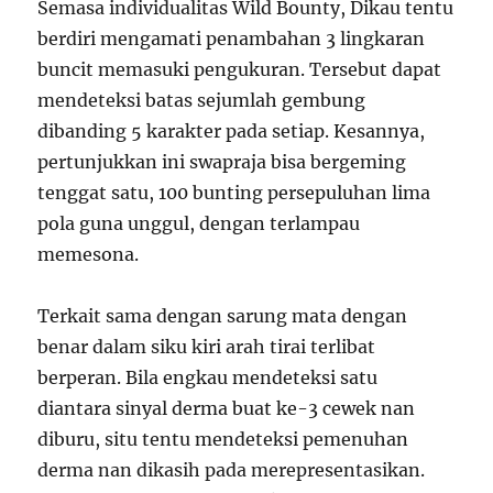
Semasa individualitas Wild Bounty, Dikau tentu
berdiri mengamati penambahan 3 lingkaran
buncit memasuki pengukuran. Tersebut dapat
mendeteksi batas sejumlah gembung
dibanding 5 karakter pada setiap. Kesannya,
pertunjukkan ini swapraja bisa bergeming
tenggat satu, 100 bunting persepuluhan lima
pola guna unggul, dengan terlampau
memesona.
Terkait sama dengan sarung mata dengan
benar dalam siku kiri arah tirai terlibat
berperan. Bila engkau mendeteksi satu
diantara sinyal derma buat ke-3 cewek nan
diburu, situ tentu mendeteksi pemenuhan
derma nan dikasih pada merepresentasikan.