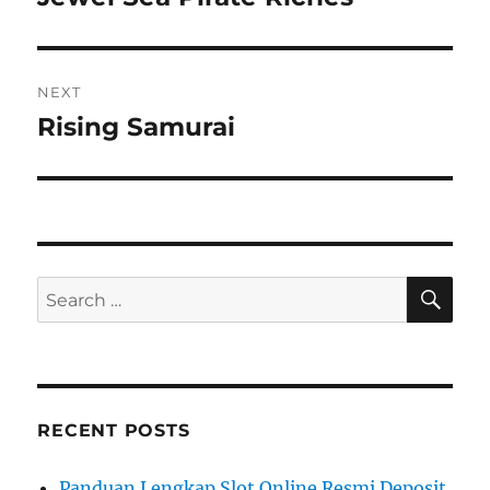
post:
NEXT
Rising Samurai
Next
post:
SE
Search
for:
RECENT POSTS
Panduan Lengkap Slot Online Resmi Deposit