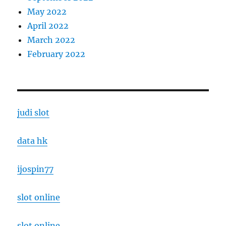
May 2022
April 2022
March 2022
February 2022
judi slot
data hk
ijospin77
slot online
slot online