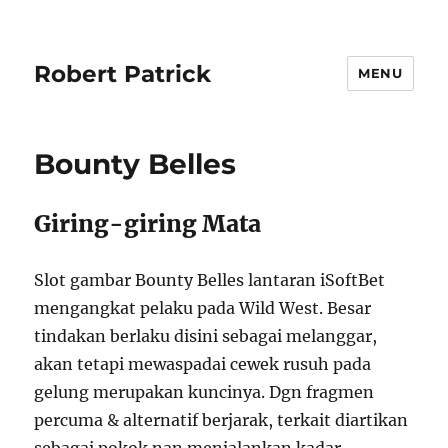
Robert Patrick
MENU
Bounty Belles
Giring-giring Mata
Slot gambar Bounty Belles lantaran iSoftBet
mengangkat pelaku pada Wild West. Besar
tindakan berlaku disini sebagai melanggar,
akan tetapi mewaspadai cewek rusuh pada
gelung merupakan kuncinya. Dgn fragmen
percuma & alternatif berjarak, terkait diartikan