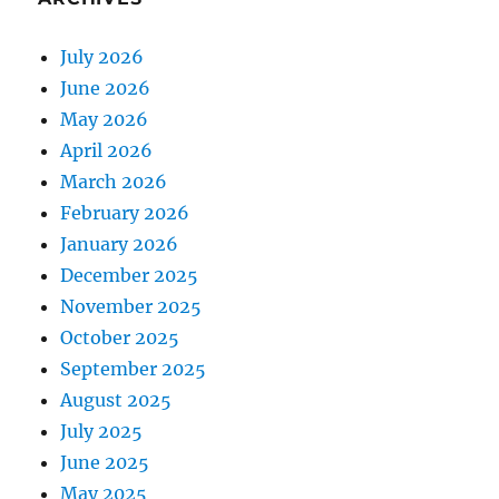
July 2026
June 2026
May 2026
April 2026
March 2026
February 2026
January 2026
December 2025
November 2025
October 2025
September 2025
August 2025
July 2025
June 2025
May 2025