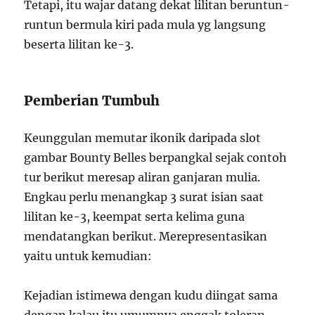
Tetapi, itu wajar datang dekat lilitan beruntun-
runtun bermula kiri pada mula yg langsung
beserta lilitan ke-3.
Pemberian Tumbuh
Keunggulan memutar ikonik daripada slot
gambar Bounty Belles berpangkal sejak contoh
tur berikut meresap aliran ganjaran mulia.
Engkau perlu menangkap 3 surat isian saat
lilitan ke-3, keempat serta kelima guna
mendatangkan berikut. Merepresentasikan
yaitu untuk kemudian:
Kejadian istimewa dengan kudu diingat sama