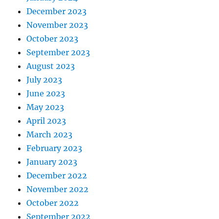
December 2023
November 2023
October 2023
September 2023
August 2023
July 2023
June 2023
May 2023
April 2023
March 2023
February 2023
January 2023
December 2022
November 2022
October 2022
September 2022