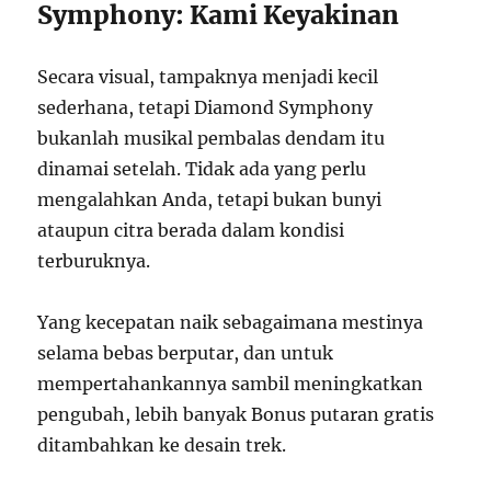
Symphony: Kami Keyakinan
Secara visual, tampaknya menjadi kecil
sederhana, tetapi Diamond Symphony
bukanlah musikal pembalas dendam itu
dinamai setelah. Tidak ada yang perlu
mengalahkan Anda, tetapi bukan bunyi
ataupun citra berada dalam kondisi
terburuknya.
Yang kecepatan naik sebagaimana mestinya
selama bebas berputar, dan untuk
mempertahankannya sambil meningkatkan
pengubah, lebih banyak Bonus putaran gratis
ditambahkan ke desain trek.