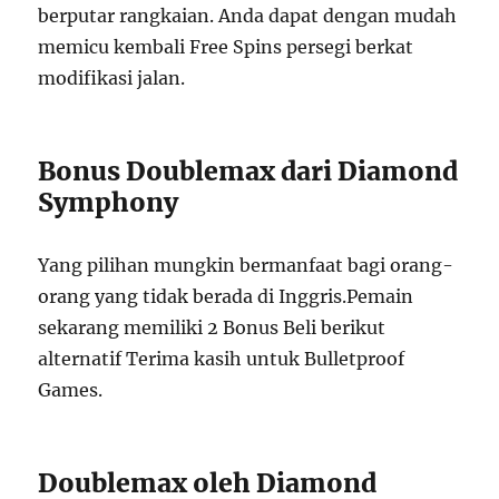
berputar rangkaian. Anda dapat dengan mudah
memicu kembali Free Spins persegi berkat
modifikasi jalan.
Bonus Doublemax dari Diamond
Symphony
Yang pilihan mungkin bermanfaat bagi orang-
orang yang tidak berada di Inggris.Pemain
sekarang memiliki 2 Bonus Beli berikut
alternatif Terima kasih untuk Bulletproof
Games.
Doublemax oleh Diamond