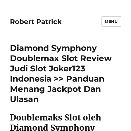
Robert Patrick
MENU
Diamond Symphony
Doublemax Slot Review
Judi Slot Joker123
Indonesia >> Panduan
Menang Jackpot Dan
Ulasan
Doublemaks Slot oleh
Diamond Symphony