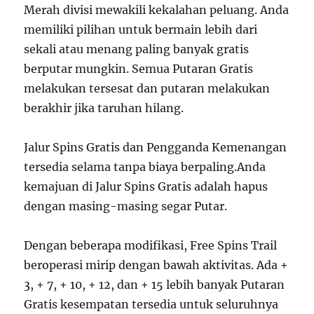
Merah divisi mewakili kekalahan peluang. Anda
memiliki pilihan untuk bermain lebih dari
sekali atau menang paling banyak gratis
berputar mungkin. Semua Putaran Gratis
melakukan tersesat dan putaran melakukan
berakhir jika taruhan hilang.
Jalur Spins Gratis dan Pengganda Kemenangan
tersedia selama tanpa biaya berpaling.Anda
kemajuan di Jalur Spins Gratis adalah hapus
dengan masing-masing segar Putar.
Dengan beberapa modifikasi, Free Spins Trail
beroperasi mirip dengan bawah aktivitas. Ada +
3, + 7, + 10, + 12, dan + 15 lebih banyak Putaran
Gratis kesempatan tersedia untuk seluruhnya