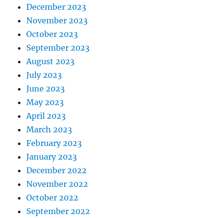
December 2023
November 2023
October 2023
September 2023
August 2023
July 2023
June 2023
May 2023
April 2023
March 2023
February 2023
January 2023
December 2022
November 2022
October 2022
September 2022