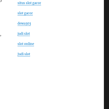
i
situs slot gacor
slot gacor
dewa303
,
judi slot
slot online
Judi slot