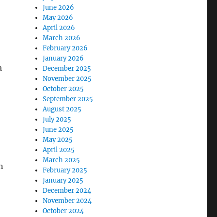
June 2026
May 2026
April 2026
March 2026
February 2026
January 2026
a
December 2025
November 2025
October 2025
September 2025
August 2025
July 2025
June 2025
May 2025
April 2025
March 2025
n
February 2025
January 2025
December 2024
November 2024
October 2024