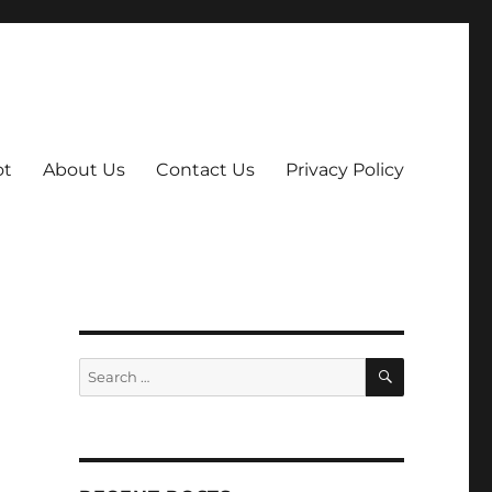
ot
About Us
Contact Us
Privacy Policy
SEARCH
Search
for: