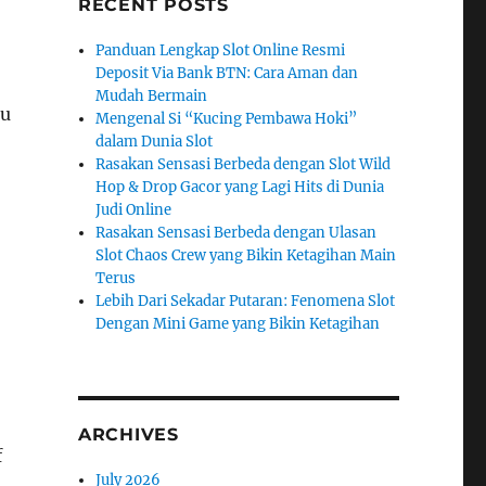
RECENT POSTS
Panduan Lengkap Slot Online Resmi
Deposit Via Bank BTN: Cara Aman dan
Mudah Bermain
tu
Mengenal Si “Kucing Pembawa Hoki”
dalam Dunia Slot
Rasakan Sensasi Berbeda dengan Slot Wild
Hop & Drop Gacor yang Lagi Hits di Dunia
Judi Online
Rasakan Sensasi Berbeda dengan Ulasan
Slot Chaos Crew yang Bikin Ketagihan Main
Terus
Lebih Dari Sekadar Putaran: Fenomena Slot
Dengan Mini Game yang Bikin Ketagihan
ARCHIVES
f
July 2026