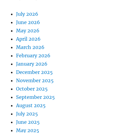
July 2026
June 2026
May 2026
April 2026
March 2026
February 2026
January 2026
December 2025
November 2025
October 2025
September 2025
August 2025
July 2025
June 2025
May 2025