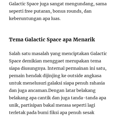
Galactic Space juga sangat mengundang, sama
seperti free putaran, bonus rounds, dan
keberuntungan apa luas.
Tema Galactic Space apa Menarik
Salah satu masalah yang menciptakan Galactic
Space demikian menggaet merupakan tema
siapa diusungnya. Internal permainan ini satu,
pemain hendak dijinjing ke outside angkasa
untuk menelusuri galaksi siapa penuh rahasia
dan juga ancaman.Dengan latar belakang
belakang apa cantik dan juga tanda-tanda apa
unik, partisipan bakal merasa seperti lagi
terletak pada bumi fiksi apa penuh sesak