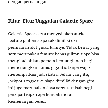
dengan petualangan.
Fitur-Fitur Unggulan Galactic Space
Galactic Space serta menyediakan aneka
feature pilihan siapa tak dimiliki dari
permainan slot gacor lainnya. Tidak Benar yang
satu merupakan feature bebas giliran siapa bisa
menghadiahkan pemain kemungkinan bagi
memenangkan bonus gigantic tanpa wajib
menempatkan judi ekstra. Selain yang itu,
Jackpot Progresive siapa dimiliki dengan gim
ini juga merupakan daya seret terpisah bagi
para partisipan apa hendak meraih
kemenangan besar.