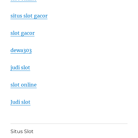
situs slot gacor
slot gacor
dewa303
judi slot
slot online
Judi slot
Situs Slot