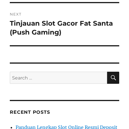
NEXT
Tinjauan Slot Gacor Fat Santa
Next
post:
(Push Gaming)
SE
Search
for:
RECENT POSTS
Panduan Lengkap Slot Online Resmi Deposit