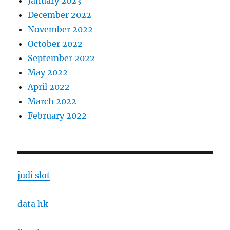
January 2023
December 2022
November 2022
October 2022
September 2022
May 2022
April 2022
March 2022
February 2022
judi slot
data hk