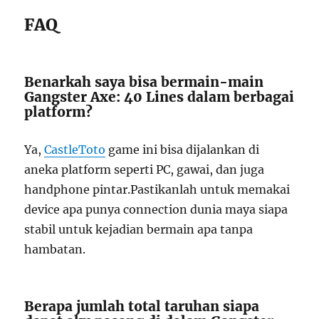
FAQ
Benarkah saya bisa bermain-main
Gangster Axe: 40 Lines dalam berbagai
platform?
Ya,
CastleToto
game ini bisa dijalankan di
aneka platform seperti PC, gawai, dan juga
handphone pintar.Pastikanlah untuk memakai
device apa punya connection dunia maya siapa
stabil untuk kejadian bermain apa tanpa
hambatan.
Berapa jumlah total taruhan siapa