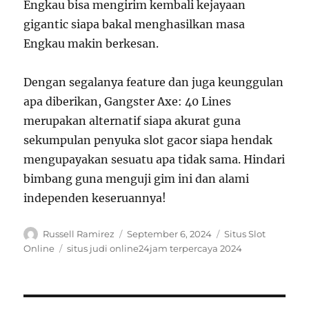
Engkau bisa mengirim kembali kejayaan
gigantic siapa bakal menghasilkan masa
Engkau makin berkesan.
Dengan segalanya feature dan juga keunggulan
apa diberikan, Gangster Axe: 40 Lines
merupakan alternatif siapa akurat guna
sekumpulan penyuka slot gacor siapa hendak
mengupayakan sesuatu apa tidak sama. Hindari
bimbang guna menguji gim ini dan alami
independen keseruannya!
Author
Posted
Categories
Russell Ramirez
September 6, 2024
Situs Slot
on
Tags
Online
situs judi online24jam terpercaya 2024