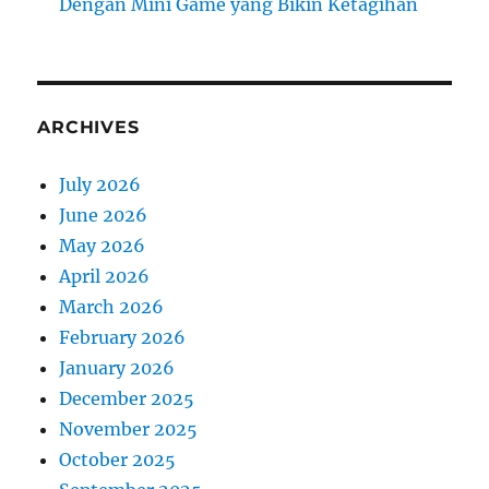
Dengan Mini Game yang Bikin Ketagihan
ARCHIVES
July 2026
June 2026
May 2026
April 2026
March 2026
February 2026
January 2026
December 2025
November 2025
October 2025