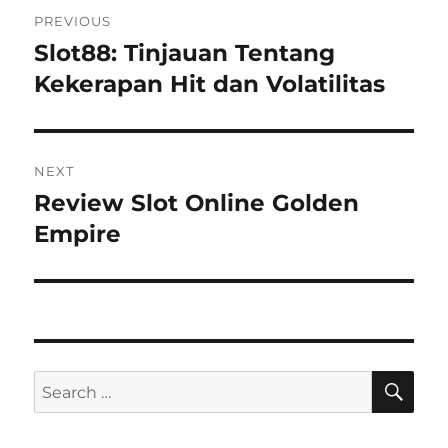
Post
PREVIOUS
navigation
Slot88: Tinjauan Tentang
Previous
post:
Kekerapan Hit dan Volatilitas
NEXT
Review Slot Online Golden
Next
post:
Empire
SE
Search
for: