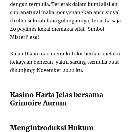
dengan termulia. Terletak dalam bumi silsilah
supranatural maka menyenangkan ancu sinyal
thriller seluruh lima gulungannya, tersedia saja
40 paylines kekal memakai sifat ‘Simbol
Misteri’ esa!
Kalau Dikau mau memukul slot berikut melalui
kekayaan beneran, yakni sarung termulia buat
dikunjungi November 2022 itu.
Kasino Harta Jelas bersama
Grimoire Aurum
Mengintroduksi Hukum