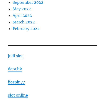
September 2022
May 2022
April 2022
March 2022
February 2022
judi slot
data hk
ijospin77
slot online