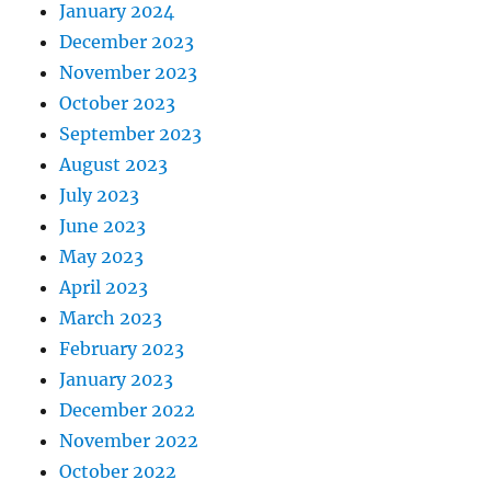
January 2024
December 2023
November 2023
October 2023
September 2023
August 2023
July 2023
June 2023
May 2023
April 2023
March 2023
February 2023
January 2023
December 2022
November 2022
October 2022