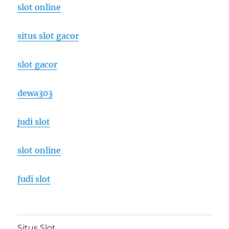
slot online
situs slot gacor
slot gacor
dewa303
judi slot
slot online
Judi slot
Situs Slot