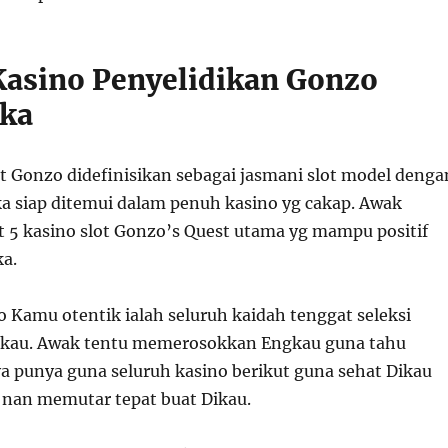
asino Penyelidikan Gonzo
ka
st Gonzo didefinisikan sebagai jasmani slot model denga
a siap ditemui dalam penuh kasino yg cakap. Awak
 5 kasino slot Gonzo’s Quest utama yg mampu positif
a.
o Kamu otentik ialah seluruh kaidah tenggat seleksi
ikau. Awak tentu memerosokkan Engkau guna tahu
a punya guna seluruh kasino berikut guna sehat Dikau
nan memutar tepat buat Dikau.