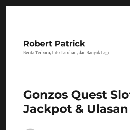
Robert Patrick
Berita Terbaru, Info Taruhan, dan Banyak Lagi
Gonzos Quest Slo
Jackpot & Ulasan