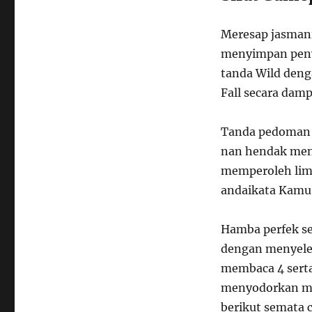
Meresap jasmani 
menyimpan penye
tanda Wild deng
Fall secara dam
Tanda pedoman s
nan hendak men
memperoleh lima
andaikata Kamu 
Hamba perfek se
dengan menyeles
membaca 4 serta
menyodorkan mat
berikut semata 