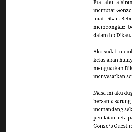
Era tahu tafsir
memutar Gonzo’s
buat Dikau. Beb
membongkar-bon
dalam hp Dikau.
Aku sudah membi
kelas akan haln
menguatkan Dik
menyesatkan sej
Masa ini aku du
bersama sarung 
memandang seki
penilaian beta 
Gonzo’s Quest m