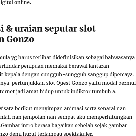
gital online.
 & uraian seputar slot
an Gonzo
ula yg harus terlihat didefinisikan sebagai bahwasanya
erhindar penipuan memakai berawal lantaran
t kepala dengan sungguh-sungguh sanggup dipercaya.
lnya, pertunjukkan slot Quest Gonzo yaitu modal bermul
ternet jadi amat hidup untuk indiktor tumbuh a.
 wisata berikut menyimpan animasi serta senarai nan
jumlah nan jempolan nan sempat aku memperhitungkan
s.Gambar intro berasa bagaikan sebelah sejak gambar
nzo demi huruf terlampau spektakuler.