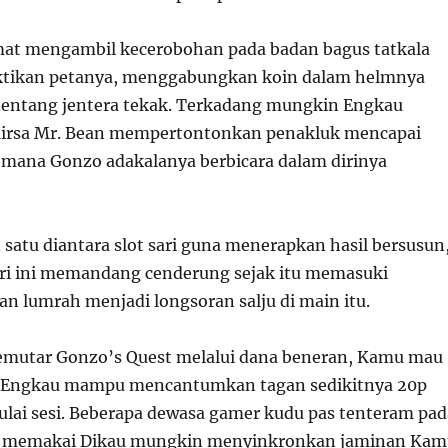
at mengambil kecerobohan pada badan bagus tatkala
tikan petanya, menggabungkan koin dalam helmnya
tentang jentera tekak. Terkadang mungkin Engkau
rsa Mr. Bean mempertontonkan penakluk mencapai
 mana Gonzo adakalanya berbicara dalam dirinya
satu diantara slot sari guna menerapkan hasil bersusun
ari ini memandang cenderung sejak itu memasuki
an lumrah menjadi longsoran salju di main itu.
emutar Gonzo’s Quest melalui dana beneran, Kamu mau
a Engkau mampu mencantumkan tagan sedikitnya 20p
lai sesi. Beberapa dewasa gamer kudu pas tenteram pad
ut memakai Dikau mungkin menyinkronkan jaminan Kam