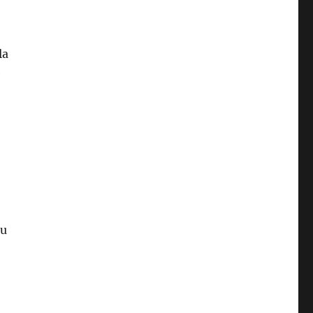
la
e
gu