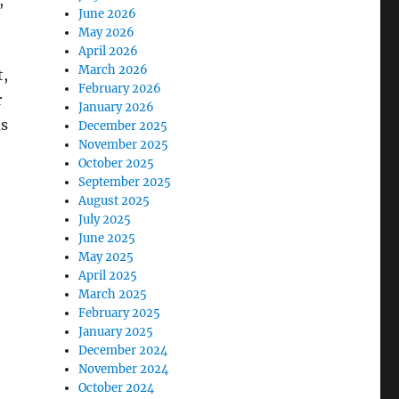
,
June 2026
May 2026
April 2026
March 2026
t,
February 2026
r
January 2026
as
December 2025
November 2025
October 2025
September 2025
August 2025
July 2025
June 2025
May 2025
April 2025
March 2025
February 2025
January 2025
December 2024
November 2024
October 2024