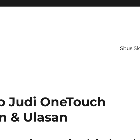
Situs Sl
Go Judi OneTouch
n & Ulasan