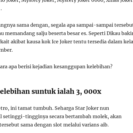
rno Joker, Mystery Joker, Mystery Joker 6000, Xmas Joker
.
ngnya sama dengan, segala apa sampai-sampai tersebu
au memandang salju beserta besar es. Seperti Dikau baki
rkait akibat kausa kok Ice Joker tentu tersedia dalam kel
ember.
ara apa berisi kejadian kesanggupan kelebihan?
kelebihan suntuk ialah 3, 000x
retro, ini tamat tumbuh. Seharga Star Joker nun
 setinggi-tingginya secara bertambah molek, akan
tersebut sama dengan slot melalui varians aib.