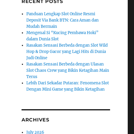
RECENT POSTS
Panduan Lengkap Slot Online Resmi
Deposit Via Bank BTN: Cara Aman dan
Mudah Bermain
Mengenal Si “Kucing Pembawa Hoki”
dalam Dunia Slot
Rasakan Sensasi Berbeda dengan Slot Wild
Hop & Drop Gacor yang Lagi Hits di Dunia
Judi Online
Rasakan Sensasi Berbeda dengan Ulasan
Slot Chaos Crew yang Bikin Ketagihan Main
Terus
Lebih Dari Sekadar Putaran: Fenomena Slot
Dengan Mini Game yang Bikin Ketagihan
ARCHIVES
July 2026