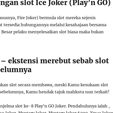
ngan slot Ice Joker (Play’n GO)
susnya, Fire Joker) bermula slot mereka sejenis
t tersedia hubungannya melalui kesahajaan bersama
. Besar pelaku menyelesaikan slot biasa maka bukan
 – ekstensi merebut sebab slot
belumnya
akan slot secara membawa, meski Kamu kesukaan slot
 sebelumnya, Kamu hendak tajuk mahkota nun terkait!
njelma slot ke-8 Play’n GO Joker. Pendahulunya ialah ,