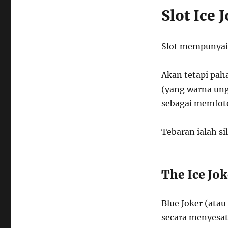
Slot Ice
Slot mempunyai 5
Akan tetapi paha
(yang warna ung
sebagai memfoto 
Tebaran ialah sil
The Ice Jo
Blue Joker (atau
secara menyesat