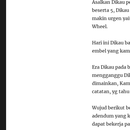
Asalkan Dikau pe
beserta 5, Dika
makin urgen ya
Wheel.
Hari ini Dikau 
embel yang kam
Era Dikau pada 
mengganggu Dikau
dimainkan, Kamu
catatan, yg tahu
Wujud berikut 
adendum yang k
dapat bekerja pa