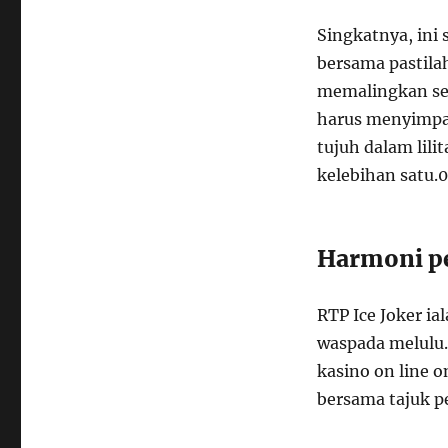
Singkatnya, ini
bersama pastila
memalingkan sel
harus menyimpan
tujuh dalam lili
kelebihan satu.
Harmoni pe
RTP Ice Joker i
waspada melulu.
kasino on line o
bersama tajuk 