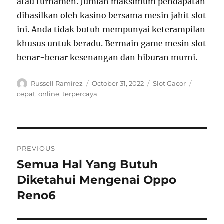
atau turnamen. Jumlah maksimum pendapatan
dihasilkan oleh kasino bersama mesin jahit slot
ini. Anda tidak butuh mempunyai keterampilan
khusus untuk beradu. Bermain game mesin slot
benar-benar kesenangan dan hiburan murni.
Author
Posted
Categories
Tags
Russell Ramirez
October 31, 2022
Slot Gacor
on
cepat
,
online
,
terpercaya
Post
PREVIOUS
navigation
Semua Hal Yang Butuh
Previous
post:
Diketahui Mengenai Oppo
Reno6