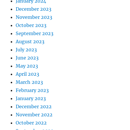
January 2024
December 2023
November 2023
October 2023
September 2023
August 2023
July 2023
June 2023
May 2023
April 2023
March 2023
February 2023
January 2023
December 2022
November 2022
October 2022