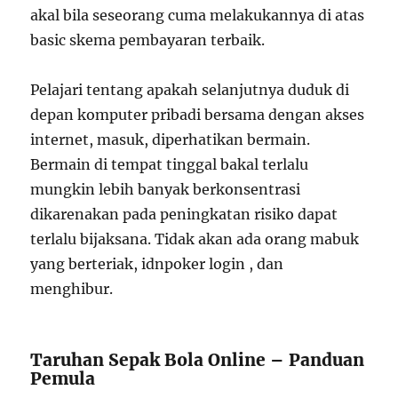
akal bila seseorang cuma melakukannya di atas
basic skema pembayaran terbaik.
Pelajari tentang apakah selanjutnya duduk di
depan komputer pribadi bersama dengan akses
internet, masuk, diperhatikan bermain.
Bermain di tempat tinggal bakal terlalu
mungkin lebih banyak berkonsentrasi
dikarenakan pada peningkatan risiko dapat
terlalu bijaksana. Tidak akan ada orang mabuk
yang berteriak, idnpoker login , dan
menghibur.
Taruhan Sepak Bola Online – Panduan
Pemula