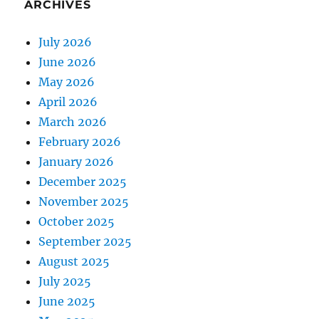
ARCHIVES
July 2026
June 2026
May 2026
April 2026
March 2026
February 2026
January 2026
December 2025
November 2025
October 2025
September 2025
August 2025
July 2025
June 2025