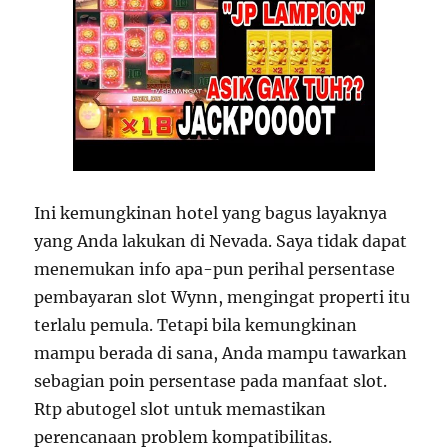
Ini kemungkinan hotel yang bagus layaknya
yang Anda lakukan di Nevada. Saya tidak dapat
menemukan info apa-pun perihal persentase
pembayaran slot Wynn, mengingat properti itu
terlalu pemula. Tetapi bila kemungkinan
mampu berada di sana, Anda mampu tawarkan
sebagian poin persentase pada manfaat slot.
Rtp abutogel slot untuk memastikan
perencanaan problem kompatibilitas.