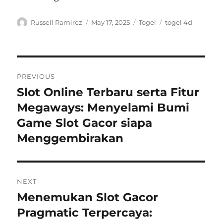
Author
Posted
Categories
Tags
Russell Ramirez
May 17, 2025
Togel
togel 4d
on
Post
PREVIOUS
navigation
Slot Online Terbaru serta Fitur
Previous
post:
Megaways: Menyelami Bumi
Game Slot Gacor siapa
Menggembirakan
NEXT
Menemukan Slot Gacor
Next
post:
Pragmatic Terpercaya: