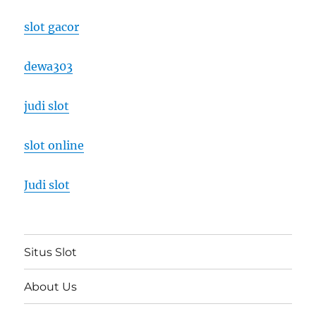
slot gacor
dewa303
judi slot
slot online
Judi slot
Situs Slot
About Us