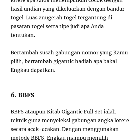
lotere apa Anda menempatkan cocok dengan
hasil undian yang dikeluarkan dengan bandar
togel. Luas anugerah togel tergantung di
pasaran togel serta tipe judi apa Anda
tentukan.
Bertambah susah gabungan nomor yang Kamu
pilih, bertambah gigantic hadiah apa bakal
Engkau dapatkan.
6. BBFS
BBFS ataupun Kitab Gigantic Full Set ialah
teknik guna menyeleksi gabungan angka lotere
secara acak-acakan. Dengan menggunakan
metode BBFS, Engkau mampu memilih