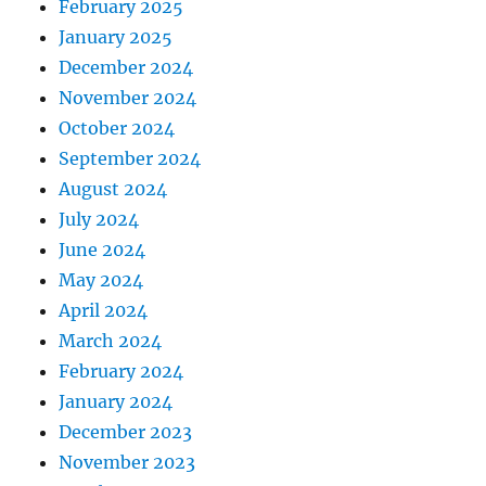
February 2025
January 2025
December 2024
November 2024
October 2024
September 2024
August 2024
July 2024
June 2024
May 2024
April 2024
March 2024
February 2024
January 2024
December 2023
November 2023