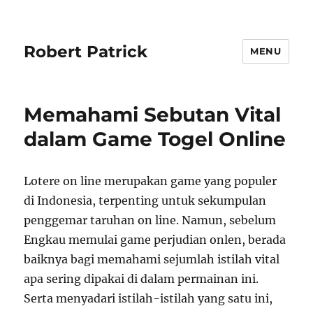
Robert Patrick
MENU
Memahami Sebutan Vital
dalam Game Togel Online
Lotere on line merupakan game yang populer
di Indonesia, terpenting untuk sekumpulan
penggemar taruhan on line. Namun, sebelum
Engkau memulai game perjudian onlen, berada
baiknya bagi memahami sejumlah istilah vital
apa sering dipakai di dalam permainan ini.
Serta menyadari istilah-istilah yang satu ini,