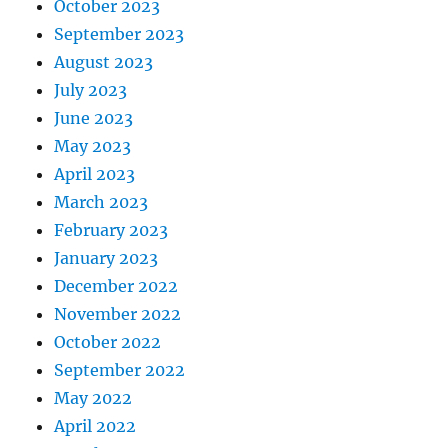
October 2023
September 2023
August 2023
July 2023
June 2023
May 2023
April 2023
March 2023
February 2023
January 2023
December 2022
November 2022
October 2022
September 2022
May 2022
April 2022