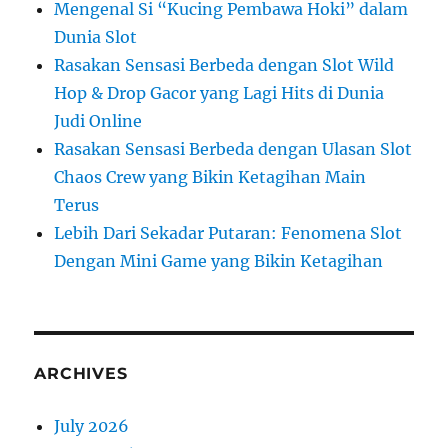
Mengenal Si “Kucing Pembawa Hoki” dalam
Dunia Slot
Rasakan Sensasi Berbeda dengan Slot Wild
Hop & Drop Gacor yang Lagi Hits di Dunia
Judi Online
Rasakan Sensasi Berbeda dengan Ulasan Slot
Chaos Crew yang Bikin Ketagihan Main
Terus
Lebih Dari Sekadar Putaran: Fenomena Slot
Dengan Mini Game yang Bikin Ketagihan
ARCHIVES
July 2026