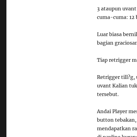
3 ataupun uvan
cuma-cuma: 12 b
Luar biasa berni
bagian graciosa
Tiap retrigger 
Retrigger till?g
uvant Kalian tu
tersebut.
Andai Player me
button tebakan,
mendapatkan ra