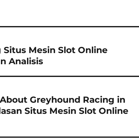
 Situs Mesin Slot Online
n Analisis
About Greyhound Racing in
asan Situs Mesin Slot Online