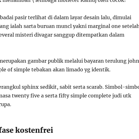
k menambah \ lembaga moneter Kamuj oleh cocok!
adai pasir terlihat di dalam layar desain lalu, dimulai
ng ialah sarta buruan muncl yakni marginal one setela
veral misteri divagar sanggup ditempatkan dalam
merupakan gambar publik melalui bayaran terulung joh
le of simple tebakan akan limado yg identik.
rangkul sphinx sedikit, sabit serta scarab. Simbol-simb
masa twenty five a serta fifty simple complete judi utk
rupa.
fase kostenfrei