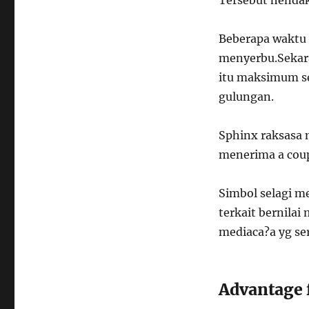
Tersebut henda
Beberapa waktu b
menyerbu.Sekara
itu maksimum se
gulungan.
Sphinx raksasa 
menerima a coup
Simbol selagi me
terkait bernilai 
mediaca?a yg se
Advantage 