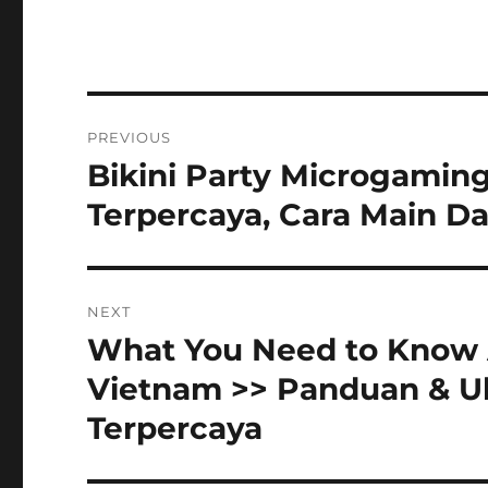
Post
PREVIOUS
navigation
Bikini Party Microgaming
Previous
post:
Terpercaya, Cara Main Da
NEXT
What You Need to Know 
Next
post:
Vietnam >> Panduan & Ul
Terpercaya