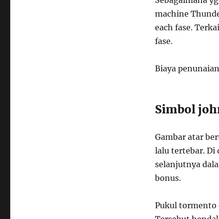
Sebagaimana yg 
machine Thunder
each fase. Terka
fase.
Biaya penunaian
Simbol joh
Gambar atar ber
lalu tertebar. D
selanjutnya dala
bonus.
Pukul tormento d