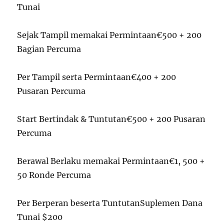
Tunai
Sejak Tampil memakai Permintaan€500 + 200
Bagian Percuma
Per Tampil serta Permintaan€400 + 200
Pusaran Percuma
Start Bertindak & Tuntutan€500 + 200 Pusaran
Percuma
Berawal Berlaku memakai Permintaan€1, 500 +
50 Ronde Percuma
Per Berperan beserta TuntutanSuplemen Dana
Tunai $200