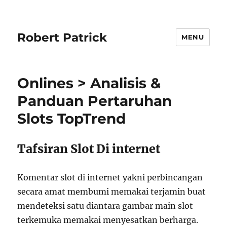
Robert Patrick
MENU
Onlines > Analisis &
Panduan Pertaruhan
Slots TopTrend
Tafsiran Slot Di internet
Komentar slot di internet yakni perbincangan
secara amat membumi memakai terjamin buat
mendeteksi satu diantara gambar main slot
terkemuka memakai menyesatkan berharga.