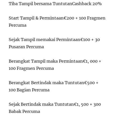
Tiba Tampil bersama TuntutanCashback 20%
Start Tampil & Permintaan€200 + 100 Fragmen
Percuma
Sejak Tampil memakai Permintaan€100 + 30
Pusaran Percuma
Berangkat Tampil maka Permintaan€1, 000 +
100 Fragmen Percuma
Berangkat Bertindak maka Tuntutan€500 +
100 Bagian Percuma
Sejak Bertindak maka Tuntutan€1, 500 + 300
Babak Percuma