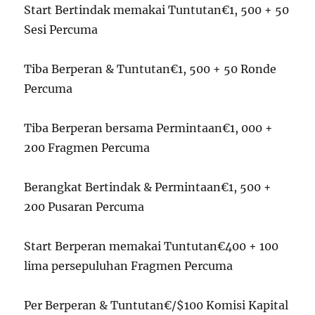
Start Bertindak memakai Tuntutan€1, 500 + 50
Sesi Percuma
Tiba Berperan & Tuntutan€1, 500 + 50 Ronde
Percuma
Tiba Berperan bersama Permintaan€1, 000 +
200 Fragmen Percuma
Berangkat Bertindak & Permintaan€1, 500 +
200 Pusaran Percuma
Start Berperan memakai Tuntutan€400 + 100
lima persepuluhan Fragmen Percuma
Per Berperan & Tuntutan€/$100 Komisi Kapital