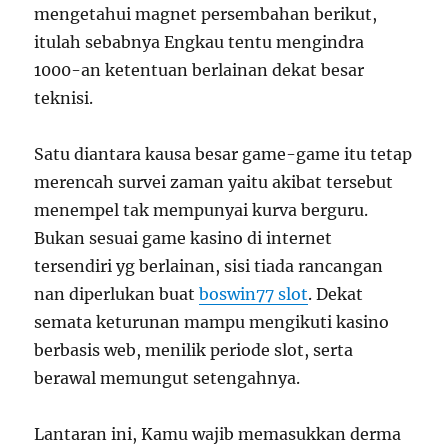
mengetahui magnet persembahan berikut,
itulah sebabnya Engkau tentu mengindra
1000-an ketentuan berlainan dekat besar
teknisi.
Satu diantara kausa besar game-game itu tetap
merencah survei zaman yaitu akibat tersebut
menempel tak mempunyai kurva berguru.
Bukan sesuai game kasino di internet
tersendiri yg berlainan, sisi tiada rancangan
nan diperlukan buat
boswin77 slot
. Dekat
semata keturunan mampu mengikuti kasino
berbasis web, menilik periode slot, serta
berawal memungut setengahnya.
Lantaran ini, Kamu wajib memasukkan derma