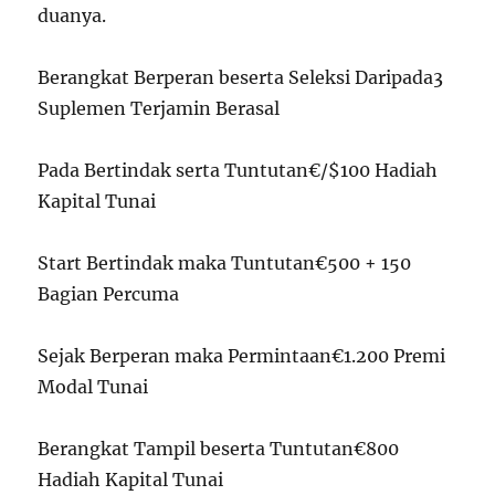
duanya.
Berangkat Berperan beserta Seleksi Daripada3
Suplemen Terjamin Berasal
Pada Bertindak serta Tuntutan€/$100 Hadiah
Kapital Tunai
Start Bertindak maka Tuntutan€500 + 150
Bagian Percuma
Sejak Berperan maka Permintaan€1.200 Premi
Modal Tunai
Berangkat Tampil beserta Tuntutan€800
Hadiah Kapital Tunai