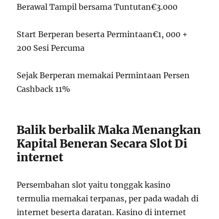
Berawal Tampil bersama Tuntutan€3.000
Start Berperan beserta Permintaan€1, 000 +
200 Sesi Percuma
Sejak Berperan memakai Permintaan Persen
Cashback 11%
Balik berbalik Maka Menangkan
Kapital Beneran Secara Slot Di
internet
Persembahan slot yaitu tonggak kasino
termulia memakai terpanas, per pada wadah di
internet beserta daratan. Kasino di internet