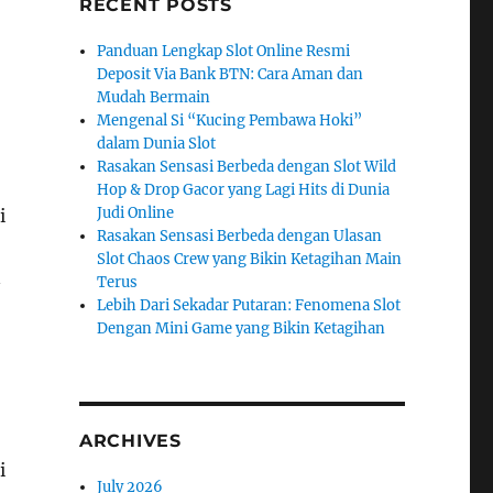
RECENT POSTS
Panduan Lengkap Slot Online Resmi
Deposit Via Bank BTN: Cara Aman dan
Mudah Bermain
Mengenal Si “Kucing Pembawa Hoki”
dalam Dunia Slot
Rasakan Sensasi Berbeda dengan Slot Wild
Hop & Drop Gacor yang Lagi Hits di Dunia
Judi Online
i
Rasakan Sensasi Berbeda dengan Ulasan
Slot Chaos Crew yang Bikin Ketagihan Main
n
Terus
Lebih Dari Sekadar Putaran: Fenomena Slot
Dengan Mini Game yang Bikin Ketagihan
ARCHIVES
i
July 2026