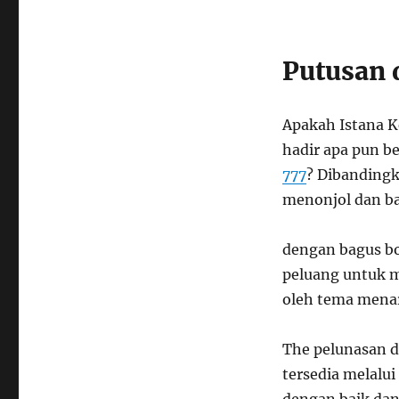
Putusan 
Apakah Istana K
hadir apa pun b
777
? Dibandingk
menonjol dan ba
dengan bagus bo
peluang untuk m
oleh tema menar
The pelunasan d
tersedia melalu