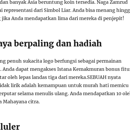
dan banyak Asia beruntung koin tersedia. Naga Zamrud
i representasi dari Simbol Liar. Anda bisa menang hing
 jika Anda mendapatkan lima dari mereka di penjepit!
aya berpaling dan hadiah
g penuh sukacita logo berfungsi sebagai permainan
. Anda dapat mengakses Istana Kemakmuran bonus fitu
tar oleh lepas landas tiga dari mereka.SEBUAH nyata
idak lirik adalah kemampuan untuk murah hati memicu
erputar selama menulis ulang. Anda mendapatkan 10 ol
 Mahayana citra.
luler