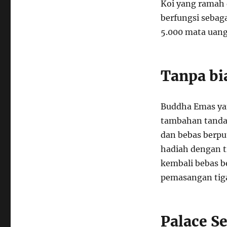
Koi yang ramah 
berfungsi sebaga
5.000 mata uang
Tanpa bi
Buddha Emas yan
tambahan tanda
dan bebas berpu
hadiah dengan t
kembali bebas b
pemasangan tiga
Palace Se