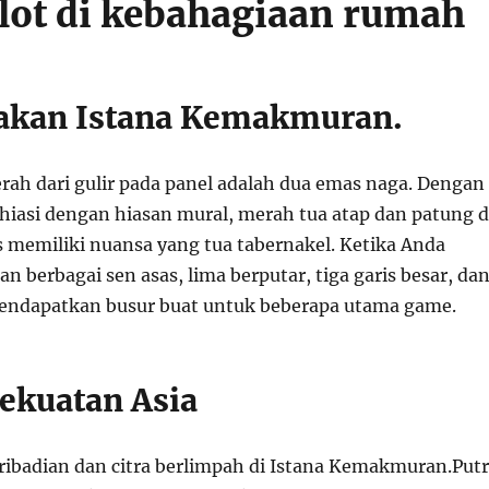
lot di kebahagiaan rumah
akan Istana Kemakmuran.
erah dari gulir pada panel adalah dua emas naga. Dengan
ihiasi dengan hiasan mural, merah tua atap dan patung d
s memiliki nuansa yang tua tabernakel. Ketika Anda
berbagai sen asas, lima berputar, tiga garis besar, da
endapatkan busur buat untuk beberapa utama game.
ekuatan Asia
ibadian dan citra berlimpah di Istana Kemakmuran.Putr