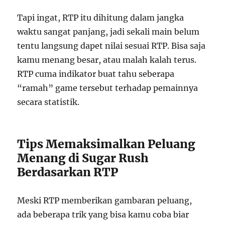
Tapi ingat, RTP itu dihitung dalam jangka
waktu sangat panjang, jadi sekali main belum
tentu langsung dapet nilai sesuai RTP. Bisa saja
kamu menang besar, atau malah kalah terus.
RTP cuma indikator buat tahu seberapa
“ramah” game tersebut terhadap pemainnya
secara statistik.
Tips Memaksimalkan Peluang
Menang di Sugar Rush
Berdasarkan RTP
Meski RTP memberikan gambaran peluang,
ada beberapa trik yang bisa kamu coba biar