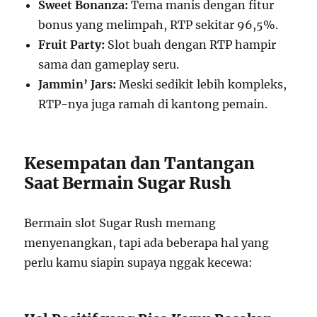
Sweet Bonanza:
Tema manis dengan fitur
bonus yang melimpah, RTP sekitar 96,5%.
Fruit Party:
Slot buah dengan RTP hampir
sama dan gameplay seru.
Jammin’ Jars:
Meski sedikit lebih kompleks,
RTP-nya juga ramah di kantong pemain.
Kesempatan dan Tantangan
Saat Bermain Sugar Rush
Bermain slot Sugar Rush memang
menyenangkan, tapi ada beberapa hal yang
perlu kamu siapin supaya nggak kecewa: