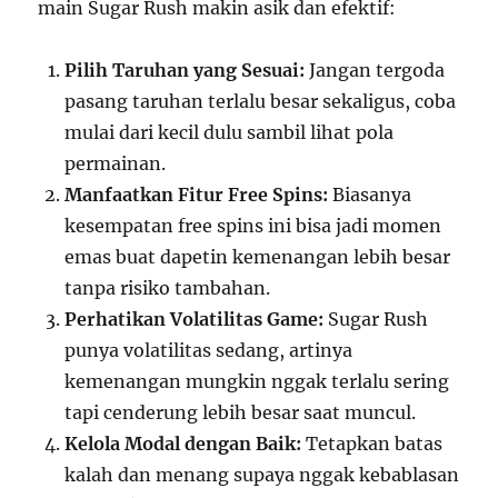
main Sugar Rush makin asik dan efektif:
Pilih Taruhan yang Sesuai:
Jangan tergoda
pasang taruhan terlalu besar sekaligus, coba
mulai dari kecil dulu sambil lihat pola
permainan.
Manfaatkan Fitur Free Spins:
Biasanya
kesempatan free spins ini bisa jadi momen
emas buat dapetin kemenangan lebih besar
tanpa risiko tambahan.
Perhatikan Volatilitas Game:
Sugar Rush
punya volatilitas sedang, artinya
kemenangan mungkin nggak terlalu sering
tapi cenderung lebih besar saat muncul.
Kelola Modal dengan Baik:
Tetapkan batas
kalah dan menang supaya nggak kebablasan