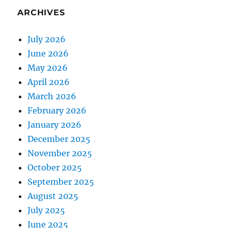
ARCHIVES
July 2026
June 2026
May 2026
April 2026
March 2026
February 2026
January 2026
December 2025
November 2025
October 2025
September 2025
August 2025
July 2025
June 2025