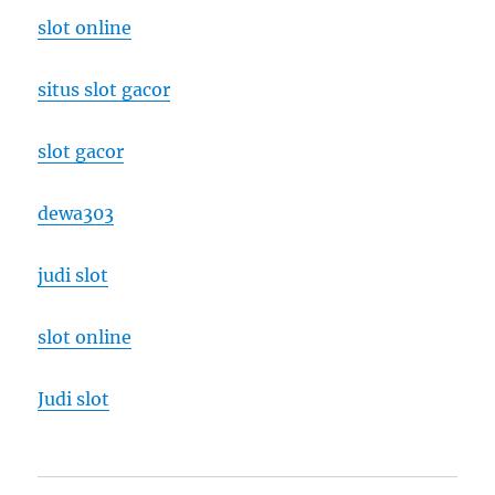
slot online
situs slot gacor
slot gacor
dewa303
judi slot
slot online
Judi slot