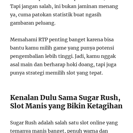
Tapi jangan salah, ini bukan jaminan menang
ya, cuma patokan statistik buat ngasih
gambaran peluang.
Memahami RTP penting banget karena bisa
bantu kamu milih game yang punya potensi
pengembalian lebih tinggi. Jadi, kamu nggak
asal main dan berharap hoki doang, tapi juga
punya strategi memilih slot yang tepat.
Kenalan Dulu Sama Sugar Rush,
Slot Manis yang Bikin Ketagihan
Sugar Rush adalah salah satu slot online yang
temanya manis banget, penuh warna dan