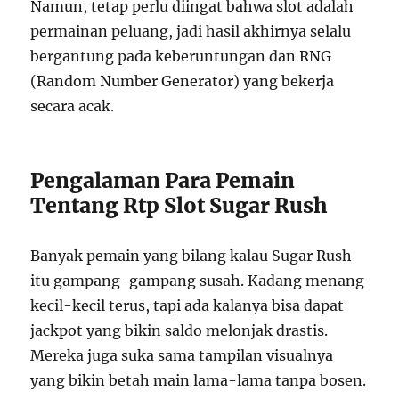
Namun, tetap perlu diingat bahwa slot adalah
permainan peluang, jadi hasil akhirnya selalu
bergantung pada keberuntungan dan RNG
(Random Number Generator) yang bekerja
secara acak.
Pengalaman Para Pemain
Tentang Rtp Slot Sugar Rush
Banyak pemain yang bilang kalau Sugar Rush
itu gampang-gampang susah. Kadang menang
kecil-kecil terus, tapi ada kalanya bisa dapat
jackpot yang bikin saldo melonjak drastis.
Mereka juga suka sama tampilan visualnya
yang bikin betah main lama-lama tanpa bosen.