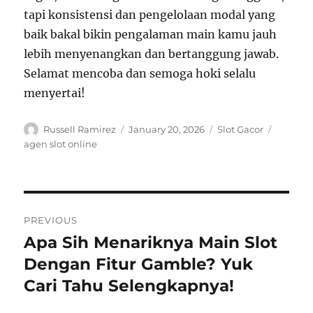
tapi konsistensi dan pengelolaan modal yang
baik bakal bikin pengalaman main kamu jauh
lebih menyenangkan dan bertanggung jawab.
Selamat mencoba dan semoga hoki selalu
menyertai!
Author
Posted
Categories
Tags
Russell Ramirez
January 20, 2026
Slot Gacor
on
agen slot online
Post
PREVIOUS
navigation
Apa Sih Menariknya Main Slot
Previous
post:
Dengan Fitur Gamble? Yuk
Cari Tahu Selengkapnya!