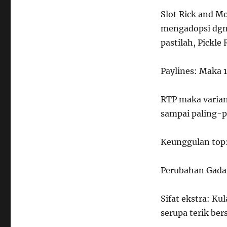
Slot Rick and M
mengadopsi dgn 
pastilah, Pickle 
Paylines: Maka 
RTP maka varian
sampai paling-p
Keunggulan top:
Perubahan Gadai
Sifat ekstra: Ku
serupa terik bers