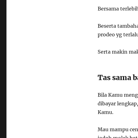
Bersama terlebih
Beserta tambaha
prodeo yg terlalu
Serta makin ma
Tas sama b
Bila Kamu mengu
dibayar lengkap
Kamu.
Mau mampu cend