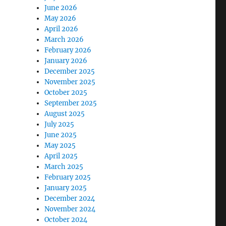
June 2026
May 2026
April 2026
March 2026
February 2026
January 2026
December 2025
November 2025
October 2025
September 2025
August 2025
July 2025
June 2025
May 2025
April 2025
March 2025
February 2025
January 2025
December 2024
November 2024
October 2024