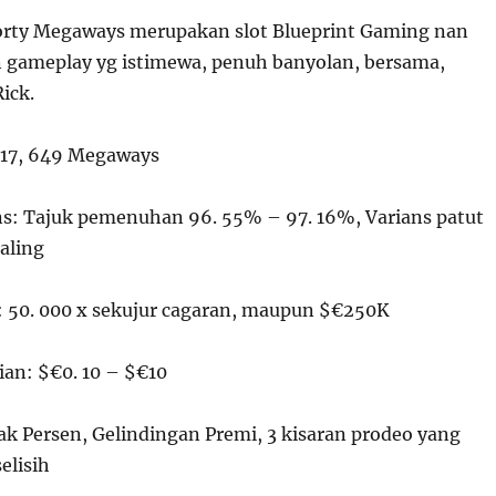
orty Megaways merupakan slot Blueprint Gaming nan
gameplay yg istimewa, penuh banyolan, bersama,
Rick.
117, 649 Megaways
s: Tajuk pemenuhan 96. 55% – 97. 16%, Varians patut
aling
 50. 000 x sekujur cagaran, maupun $€250K
an: $€0. 10 – $€10
lak Persen, Gelindingan Premi, 3 kisaran prodeo yang
elisih