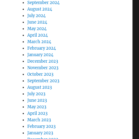
September 2024
August 2024
July 2024
June 2024
May 2024
April 2024
March 2024
February 2024
January 2024
December 2023
November 2023
October 2023
September 2023
August 2023
July 2023
June 2023
May 2023
April 2023
March 2023
February 2023
January 2023