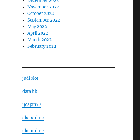
December 2022
November 2022
October 2022
September 2022
May 2022
April 2022
March 2022
February 2022
judi slot
data hk
ijospin77
slot online
slot online