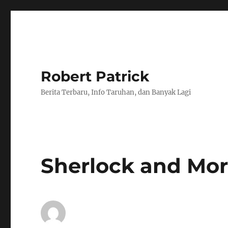
Robert Patrick
Berita Terbaru, Info Taruhan, dan Banyak Lagi
Sherlock and Mori