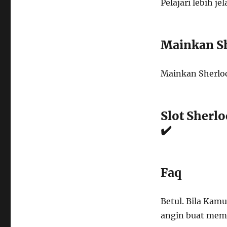
Pelajari lebih je
Mainkan Sh
Mainkan Sherlock
Slot Sherl
✔️
Faq
Betul. Bila Kam
angin buat memb