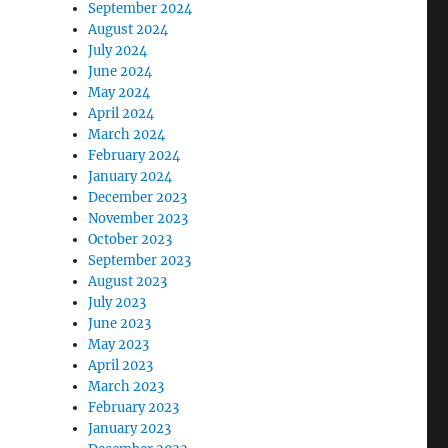
September 2024
August 2024
July 2024
June 2024
May 2024
April 2024
March 2024
February 2024
January 2024
December 2023
November 2023
October 2023
September 2023
August 2023
July 2023
June 2023
May 2023
April 2023
March 2023
February 2023
January 2023