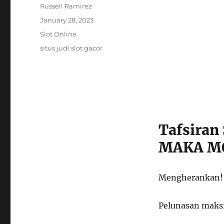
Author
Russell Ramirez
Posted
January 28, 2023
on
Categories
Slot Online
Tags
situs judi slot gacor
Tafsira
MAKA MO
Mengherankan!
Pelunasan maks