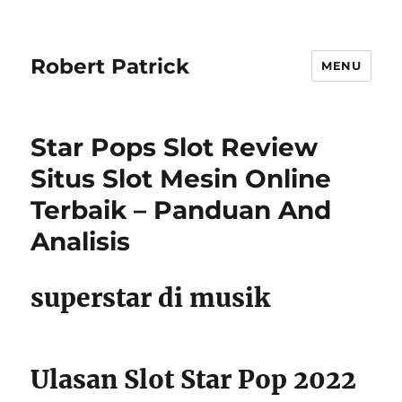
Robert Patrick
MENU
Star Pops Slot Review
Situs Slot Mesin Online
Terbaik – Panduan And
Analisis
superstar di musik
Ulasan Slot Star Pop 2022