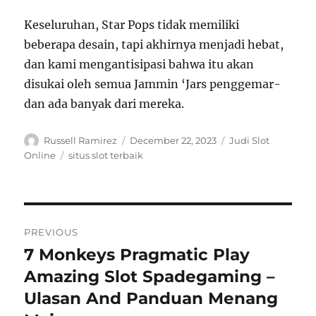
Keseluruhan, Star Pops tidak memiliki
beberapa desain, tapi akhirnya menjadi hebat,
dan kami mengantisipasi bahwa itu akan
disukai oleh semua Jammin ‘Jars penggemar-
dan ada banyak dari mereka.
Author
Posted
Categories
Russell Ramirez
December 22, 2023
Judi Slot
on
Tags
Online
situs slot terbaik
Post
PREVIOUS
navigation
7 Monkeys Pragmatic Play
Previous
post:
Amazing Slot Spadegaming –
Ulasan And Panduan Menang