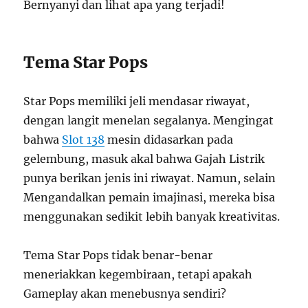
Bernyanyi dan lihat apa yang terjadi!
Tema Star Pops
Star Pops memiliki jeli mendasar riwayat,
dengan langit menelan segalanya. Mengingat
bahwa
Slot 138
mesin didasarkan pada
gelembung, masuk akal bahwa Gajah Listrik
punya berikan jenis ini riwayat. Namun, selain
Mengandalkan pemain imajinasi, mereka bisa
menggunakan sedikit lebih banyak kreativitas.
Tema Star Pops tidak benar-benar
meneriakkan kegembiraan, tetapi apakah
Gameplay akan menebusnya sendiri?