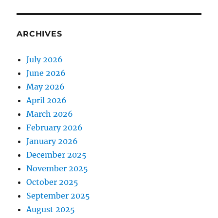
ARCHIVES
July 2026
June 2026
May 2026
April 2026
March 2026
February 2026
January 2026
December 2025
November 2025
October 2025
September 2025
August 2025