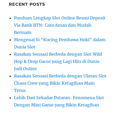
RECENT POSTS
Panduan Lengkap Slot Online Resmi Deposit
Via Bank BTN: Cara Aman dan Mudah
Bermain
Mengenal Si “Kucing Pembawa Hoki” dalam
Dunia Slot
Rasakan Sensasi Berbeda dengan Slot Wild
Hop & Drop Gacor yang Lagi Hits di Dunia
Judi Online
Rasakan Sensasi Berbeda dengan Ulasan Slot
Chaos Crew yang Bikin Ketagihan Main
Terus
Lebih Dari Sekadar Putaran: Fenomena Slot
Dengan Mini Game yang Bikin Ketagihan