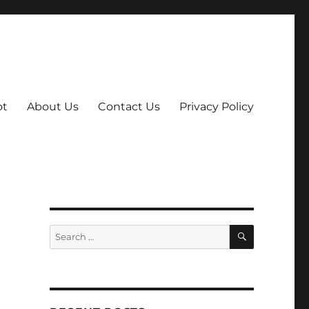
ot
About Us
Contact Us
Privacy Policy
SEARCH
Search
for: