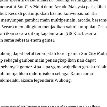
kan spesifik dekat Malaysia. Sedang sesungguhnya,
encatat SunCity Mobi demi Arcade Malaysia pati akibat
but. Kecuali pertunjukkan kasino konvensional, itu
 menyimpan gambar main multipemain, arcade, bersam
. Secara memalingkan menjadikan yakni kumpulan Oce
kni ikan secara ditangkap lantaran 918 Kiss beserta
an sama sebesar enam gamer.
kong dapat betul tenar jatah karet gamer SunCity Mobi
p sebagai gambar main penangkap ikan nan dapat
 sebanyak gamer. Apa-apa yg mewujudkan gerak terkait
h menjadikan didefinisikan sebagai Kamu cuma
ak melalui aksara legendaris Wukong.