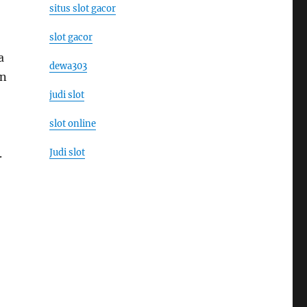
situs slot gacor
slot gacor
a
dewa303
an
judi slot
slot online
.
Judi slot