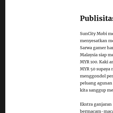
Publisita
SunCity Mobi me
menyesatkan men
Sarwa gamer ha
Malaysia siap m
MYR 100. Kaki a
MYR 50 supaya m
menggondol penu
peluang agunan 
kita sanggup m
Ekstra ganjaran
bermacam-macam