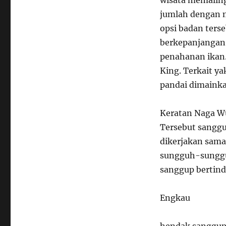
wisata memaling
jumlah dengan m
opsi badan terse
berkepanjangan
penahanan ikan
King. Terkait ya
pandai dimaink
Keratan Naga Wu
Tersebut sanggu
dikerjakan sama
sungguh-sunggu
sanggup bertind
Engkau