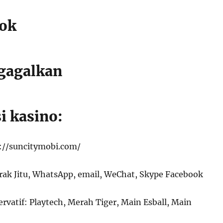
lok
gagalkan
i kasino:
://suncitymobi.com/
rak Jitu, WhatsApp, email, WeChat, Skype Facebook
vatif: Playtech, Merah Tiger, Main Esball, Main