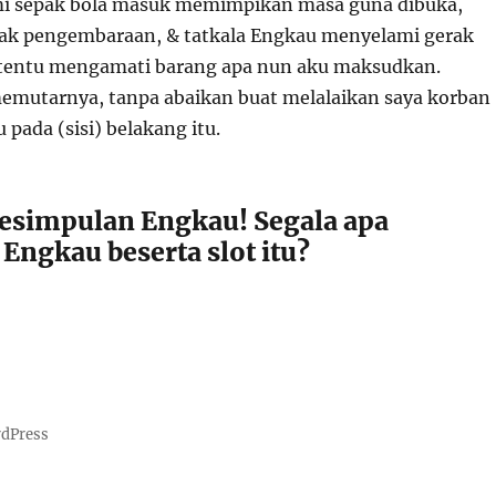
mi sepak bola masuk memimpikan masa guna dibuka,
 tak pengembaraan, & tatkala Engkau menyelami gerak
 tentu mengamati barang apa nun aku maksudkan.
emutarnya, tanpa abaikan buat melalaikan saya korban
pada (sisi) belakang itu.
kesimpulan Engkau! Segala apa
Engkau beserta slot itu?
rdPress