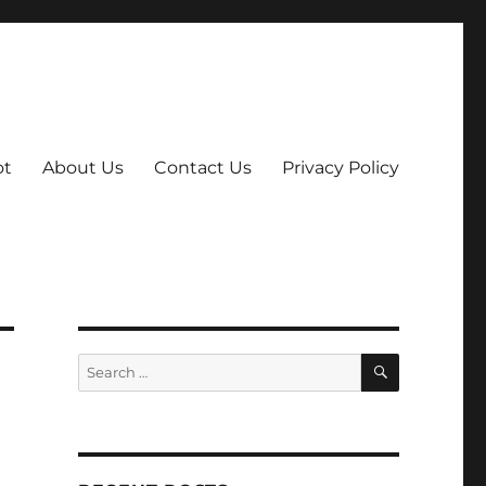
ot
About Us
Contact Us
Privacy Policy
SEARCH
Search
for: