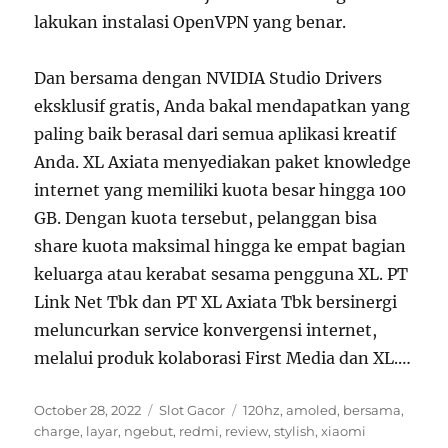
lakukan instalasi OpenVPN yang benar.
Dan bersama dengan NVIDIA Studio Drivers
eksklusif gratis, Anda bakal mendapatkan yang
paling baik berasal dari semua aplikasi kreatif
Anda. XL Axiata menyediakan paket knowledge
internet yang memiliki kuota besar hingga 100
GB. Dengan kuota tersebut, pelanggan bisa
share kuota maksimal hingga ke empat bagian
keluarga atau kerabat sesama pengguna XL. PT
Link Net Tbk dan PT XL Axiata Tbk bersinergi
meluncurkan service konvergensi internet,
melalui produk kolaborasi First Media dan XL.…
Posted
Categories
Tags
October 28, 2022
Slot Gacor
120hz
,
amoled
,
bersama
,
on
charge
,
layar
,
ngebut
,
redmi
,
review
,
stylish
,
xiaomi