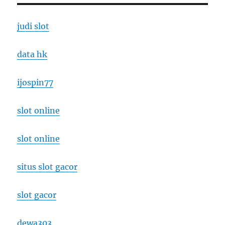
judi slot
data hk
ijospin77
slot online
slot online
situs slot gacor
slot gacor
dewa303