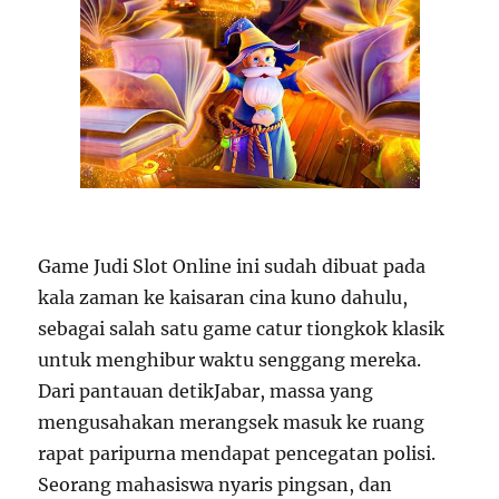
Game Judi Slot Online ini sudah dibuat pada
kala zaman ke kaisaran cina kuno dahulu,
sebagai salah satu game catur tiongkok klasik
untuk menghibur waktu senggang mereka.
Dari pantauan detikJabar, massa yang
mengusahakan merangsek masuk ke ruang
rapat paripurna mendapat pencegatan polisi.
Seorang mahasiswa nyaris pingsan, dan