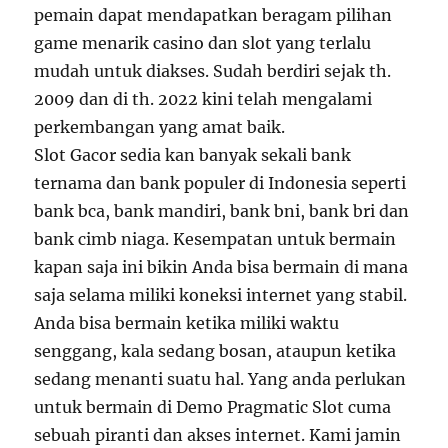
pemain dapat mendapatkan beragam pilihan
game menarik casino dan slot yang terlalu
mudah untuk diakses. Sudah berdiri sejak th.
2009 dan di th. 2022 kini telah mengalami
perkembangan yang amat baik.
Slot Gacor sedia kan banyak sekali bank
ternama dan bank populer di Indonesia seperti
bank bca, bank mandiri, bank bni, bank bri dan
bank cimb niaga. Kesempatan untuk bermain
kapan saja ini bikin Anda bisa bermain di mana
saja selama miliki koneksi internet yang stabil.
Anda bisa bermain ketika miliki waktu
senggang, kala sedang bosan, ataupun ketika
sedang menanti suatu hal. Yang anda perlukan
untuk bermain di Demo Pragmatic Slot cuma
sebuah piranti dan akses internet. Kami jamin