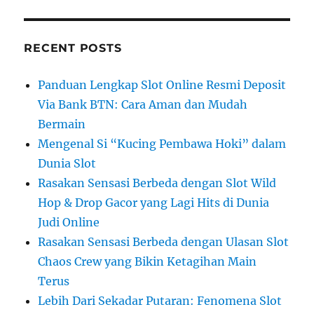
RECENT POSTS
Panduan Lengkap Slot Online Resmi Deposit
Via Bank BTN: Cara Aman dan Mudah
Bermain
Mengenal Si “Kucing Pembawa Hoki” dalam
Dunia Slot
Rasakan Sensasi Berbeda dengan Slot Wild
Hop & Drop Gacor yang Lagi Hits di Dunia
Judi Online
Rasakan Sensasi Berbeda dengan Ulasan Slot
Chaos Crew yang Bikin Ketagihan Main
Terus
Lebih Dari Sekadar Putaran: Fenomena Slot