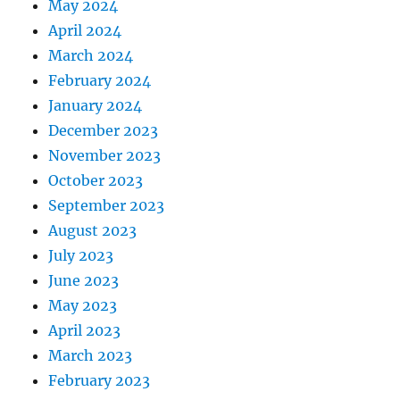
May 2024
April 2024
March 2024
February 2024
January 2024
December 2023
November 2023
October 2023
September 2023
August 2023
July 2023
June 2023
May 2023
April 2023
March 2023
February 2023