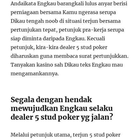
Andaikata Engkau barangkali lulus anyar berisi
perniagaan bersama Kamu ngerasa serupa
Dikau tengah noob di situasi terjun bersama
pertunjukan tepat, petunjuk pra-kerja serupa
siap diminta daripada Engkau. Kecuali
petunjuk, kira-kira dealer 5 stud poker
diharuskan guna membaca surat pertunjukkan.
Tanyakan kasino sah Dikau teks Engkau mau
mengamankannya.
Segala dengan hendak
mewujudkan Engkau selaku
dealer 5 stud poker yg jalan?
Melalui petunjuk utama, terjun 5 stud poker