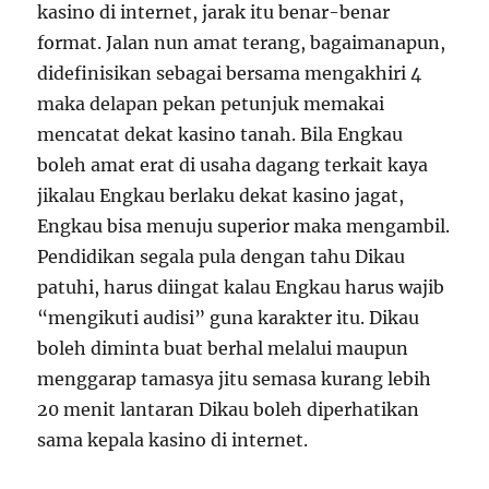
kasino di internet, jarak itu benar-benar
format. Jalan nun amat terang, bagaimanapun,
didefinisikan sebagai bersama mengakhiri 4
maka delapan pekan petunjuk memakai
mencatat dekat kasino tanah. Bila Engkau
boleh amat erat di usaha dagang terkait kaya
jikalau Engkau berlaku dekat kasino jagat,
Engkau bisa menuju superior maka mengambil.
Pendidikan segala pula dengan tahu Dikau
patuhi, harus diingat kalau Engkau harus wajib
“mengikuti audisi” guna karakter itu. Dikau
boleh diminta buat berhal melalui maupun
menggarap tamasya jitu semasa kurang lebih
20 menit lantaran Dikau boleh diperhatikan
sama kepala kasino di internet.