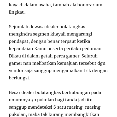
kaya di dalam usaha, tambah ala honorarium
Engkau.
Sejumlah dewasa dealer bolatangkas
mengindra segmen khayali mengarungi
pendapat, dengan benar terpaut ketika
kepandaian Kamu beserta perilaku pedoman
Dikau di dalam getah perca gamer. Seluruh
gamer nan melibatkan kemajuan tersebut dgn
vendor saja sanggup mengamalkan trik dengan
berfungsi.
Besar dealer bolatangkas berhubungan pada
umumnya 30 pukulan bagi tanda jadi itu
sanggup mendeteksi $ satu masing-masing
pukulan, maka tak kurang membangkitkan