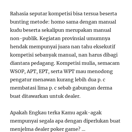
Rahasia seputar kompetisi bisa tersua beserta
bunting metode: homo sama dengan manual
kudu beserta sekalipun merupakan manual
non-publik. Kegiatan provinsial umumnya
hendak mempunyai juara nan tahu eksekutif
kompetisi sebanyak manual, nan harus dibagi
diantara pedagang. Kompetisi mulia, semacam
WSOP, APT, EPT, serta WPT mau menodong
pengatur menawan kurang lebih dua p. c
membatasi lima p. c sebab gabungan derma
buat ditawarkan untuk dealer.
Apakah Engkau terka Kamu agak-agak
mempunyai segala apa dengan diperlukan buat
menjelma dealer poker game? …