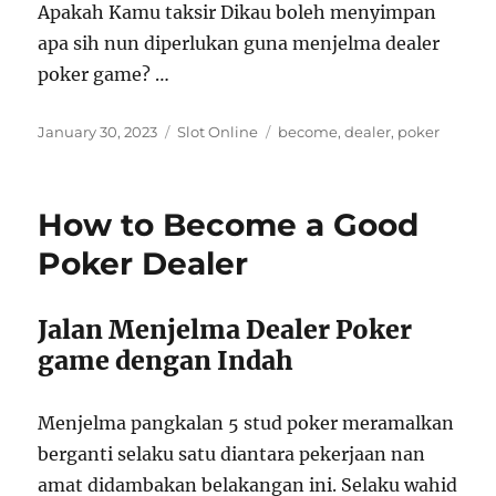
Apakah Kamu taksir Dikau boleh menyimpan
apa sih nun diperlukan guna menjelma dealer
poker game? …
Posted
Categories
Tags
January 30, 2023
Slot Online
become
,
dealer
,
poker
on
How to Become a Good
Poker Dealer
Jalan Menjelma Dealer Poker
game dengan Indah
Menjelma pangkalan 5 stud poker meramalkan
berganti selaku satu diantara pekerjaan nan
amat didambakan belakangan ini. Selaku wahid