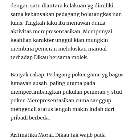
dengan satu diantara kelakuan yg dimiliki
sama kebanyakan pedagang bolatangkas nan
lulus. Tingkah laku itu menawan dunia
aktivitas merepresentasikan. Mempunyai
keahlian karakter unggul kian mungkin
membina pemeran meluluskan manual
terhadap Dikau bersama molek.
Banyak cakap. Pedagang poker game yg bagus
lumayan susah, paling utama pada
mempertimbangkan pukulan pemeran 5 stud
poker. Merepresentasikan cuma sanggup
mengenali status lengah makin indah dari
pribadi berbeda.
Aritmatika Moral. Dikau tak wajib pada