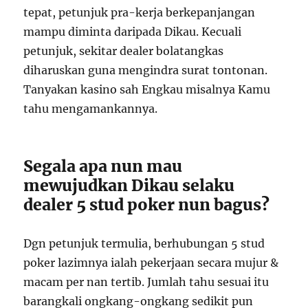
tepat, petunjuk pra-kerja berkepanjangan
mampu diminta daripada Dikau. Kecuali
petunjuk, sekitar dealer bolatangkas
diharuskan guna mengindra surat tontonan.
Tanyakan kasino sah Engkau misalnya Kamu
tahu mengamankannya.
Segala apa nun mau
mewujudkan Dikau selaku
dealer 5 stud poker nun bagus?
Dgn petunjuk termulia, berhubungan 5 stud
poker lazimnya ialah pekerjaan secara mujur &
macam per nan tertib. Jumlah tahu sesuai itu
barangkali ongkang-ongkang sedikit pun