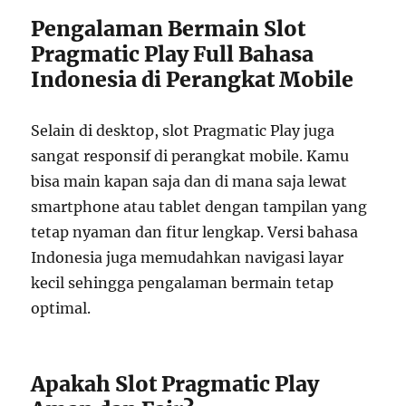
Pengalaman Bermain Slot
Pragmatic Play Full Bahasa
Indonesia di Perangkat Mobile
Selain di desktop, slot Pragmatic Play juga
sangat responsif di perangkat mobile. Kamu
bisa main kapan saja dan di mana saja lewat
smartphone atau tablet dengan tampilan yang
tetap nyaman dan fitur lengkap. Versi bahasa
Indonesia juga memudahkan navigasi layar
kecil sehingga pengalaman bermain tetap
optimal.
Apakah Slot Pragmatic Play