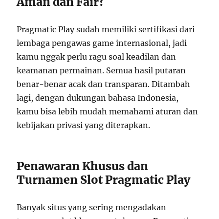
Aman dan Fair?
Pragmatic Play sudah memiliki sertifikasi dari
lembaga pengawas game internasional, jadi
kamu nggak perlu ragu soal keadilan dan
keamanan permainan. Semua hasil putaran
benar-benar acak dan transparan. Ditambah
lagi, dengan dukungan bahasa Indonesia,
kamu bisa lebih mudah memahami aturan dan
kebijakan privasi yang diterapkan.
Penawaran Khusus dan
Turnamen Slot Pragmatic Play
Banyak situs yang sering mengadakan