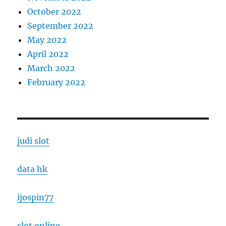
October 2022
September 2022
May 2022
April 2022
March 2022
February 2022
judi slot
data hk
ijospin77
slot online