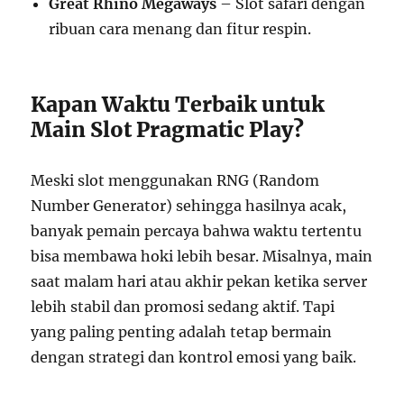
Great Rhino Megaways
– Slot safari dengan
ribuan cara menang dan fitur respin.
Kapan Waktu Terbaik untuk
Main Slot Pragmatic Play?
Meski slot menggunakan RNG (Random
Number Generator) sehingga hasilnya acak,
banyak pemain percaya bahwa waktu tertentu
bisa membawa hoki lebih besar. Misalnya, main
saat malam hari atau akhir pekan ketika server
lebih stabil dan promosi sedang aktif. Tapi
yang paling penting adalah tetap bermain
dengan strategi dan kontrol emosi yang baik.