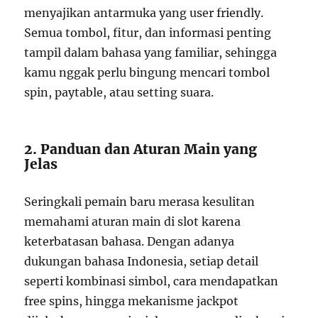
menyajikan antarmuka yang user friendly.
Semua tombol, fitur, dan informasi penting
tampil dalam bahasa yang familiar, sehingga
kamu nggak perlu bingung mencari tombol
spin, paytable, atau setting suara.
2. Panduan dan Aturan Main yang
Jelas
Seringkali pemain baru merasa kesulitan
memahami aturan main di slot karena
keterbatasan bahasa. Dengan adanya
dukungan bahasa Indonesia, setiap detail
seperti kombinasi simbol, cara mendapatkan
free spins, hingga mekanisme jackpot