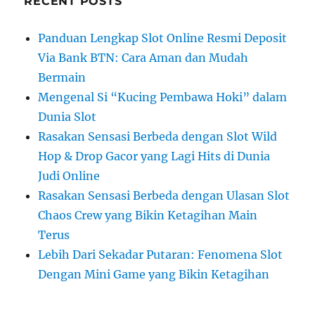
RECENT POSTS
Panduan Lengkap Slot Online Resmi Deposit
Via Bank BTN: Cara Aman dan Mudah
Bermain
Mengenal Si “Kucing Pembawa Hoki” dalam
Dunia Slot
Rasakan Sensasi Berbeda dengan Slot Wild
Hop & Drop Gacor yang Lagi Hits di Dunia
Judi Online
Rasakan Sensasi Berbeda dengan Ulasan Slot
Chaos Crew yang Bikin Ketagihan Main
Terus
Lebih Dari Sekadar Putaran: Fenomena Slot
Dengan Mini Game yang Bikin Ketagihan