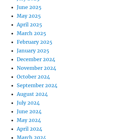
June 2025
May 2025
April 2025
March 2025
February 2025
January 2025
December 2024
November 2024
October 2024
September 2024
August 2024
July 2024
June 2024
May 2024
April 2024
March 2024