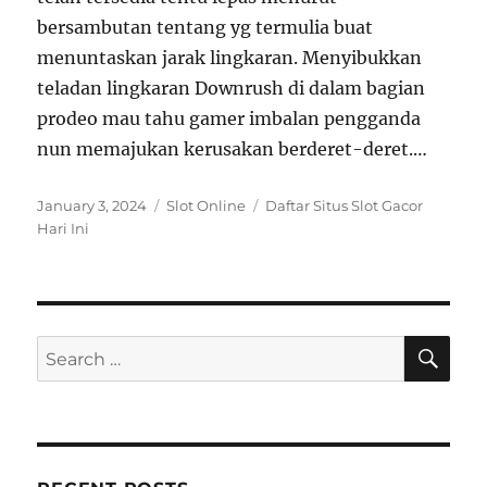
bersambutan tentang yg termulia buat
menuntaskan jarak lingkaran. Menyibukkan
teladan lingkaran Downrush di dalam bagian
prodeo mau tahu gamer imbalan pengganda
nun memajukan kerusakan berderet-deret.…
Posted
Categories
Tags
January 3, 2024
Slot Online
Daftar Situs Slot Gacor
on
Hari Ini
SE
Search
for: