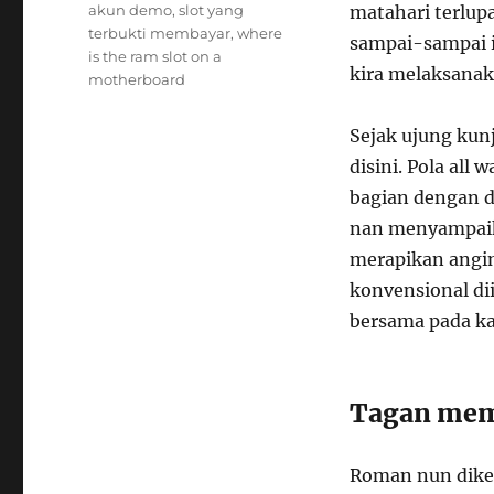
akun demo
,
slot yang
matahari terlup
terbukti membayar
,
where
sampai-sampai i
is the ram slot on a
kira melaksanak
motherboard
Sejak ujung kun
disini. Pola al
bagian dengan d
nan menyampaika
merapikan angin
konvensional di
bersama pada ka
Tagan mem
Roman nun diken