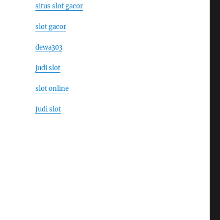
situs slot gacor
slot gacor
dewa303
judi slot
slot online
Judi slot