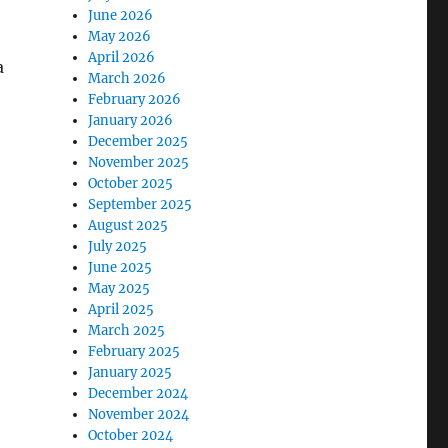
June 2026
May 2026
April 2026
a
March 2026
February 2026
January 2026
December 2025
November 2025
October 2025
September 2025
August 2025
July 2025
June 2025
May 2025
April 2025
March 2025
February 2025
January 2025
December 2024
November 2024
October 2024