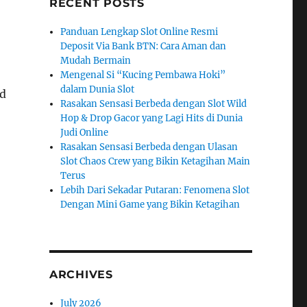
RECENT POSTS
Panduan Lengkap Slot Online Resmi
Deposit Via Bank BTN: Cara Aman dan
Mudah Bermain
Mengenal Si “Kucing Pembawa Hoki”
dalam Dunia Slot
ld
Rasakan Sensasi Berbeda dengan Slot Wild
Hop & Drop Gacor yang Lagi Hits di Dunia
Judi Online
Rasakan Sensasi Berbeda dengan Ulasan
Slot Chaos Crew yang Bikin Ketagihan Main
Terus
Lebih Dari Sekadar Putaran: Fenomena Slot
Dengan Mini Game yang Bikin Ketagihan
ARCHIVES
July 2026