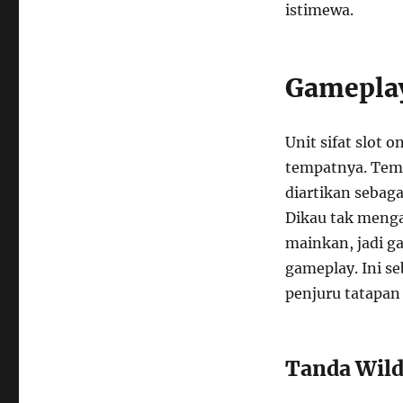
istimewa.
Gameplay
Unit sifat slot 
tempatnya. Tem
diartikan sebaga
Dikau tak menga
mainkan, jadi g
gameplay. Ini s
penjuru tatapan
Tanda Wil