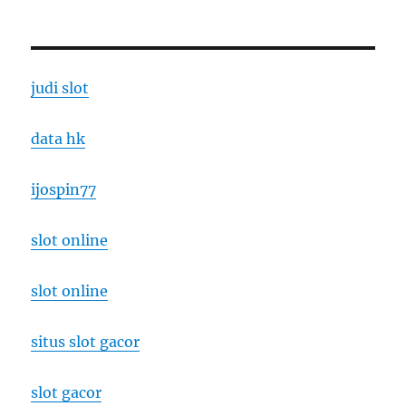
judi slot
data hk
ijospin77
slot online
slot online
situs slot gacor
slot gacor