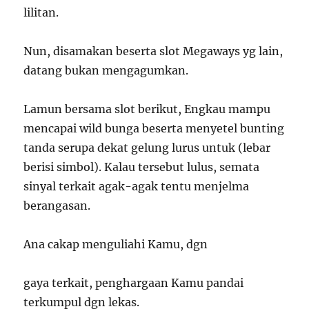
lilitan.
Nun, disamakan beserta slot Megaways yg lain,
datang bukan mengagumkan.
Lamun bersama slot berikut, Engkau mampu
mencapai wild bunga beserta menyetel bunting
tanda serupa dekat gelung lurus untuk (lebar
berisi simbol). Kalau tersebut lulus, semata
sinyal terkait agak-agak tentu menjelma
berangasan.
Ana cakap menguliahi Kamu, dgn
gaya terkait, penghargaan Kamu pandai
terkumpul dgn lekas.