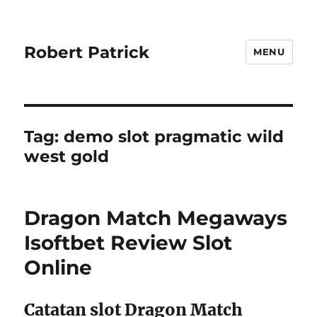
Robert Patrick
MENU
Tag:
demo slot pragmatic wild
west gold
Dragon Match Megaways
Isoftbet Review Slot
Online
Catatan slot Dragon Match