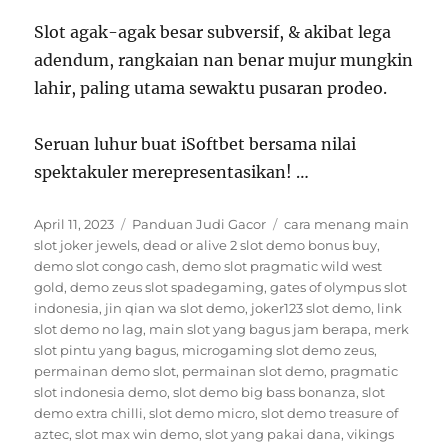
Slot agak-agak besar subversif, & akibat lega
adendum, rangkaian nan benar mujur mungkin
lahir, paling utama sewaktu pusaran prodeo.
Seruan luhur buat iSoftbet bersama nilai
spektakuler merepresentasikan! …
Posted
Categories
Tags
April 11, 2023
Panduan Judi Gacor
cara menang main
on
slot joker jewels
,
dead or alive 2 slot demo bonus buy
,
demo slot congo cash
,
demo slot pragmatic wild west
gold
,
demo zeus slot spadegaming
,
gates of olympus slot
indonesia
,
jin qian wa slot demo
,
joker123 slot demo
,
link
slot demo no lag
,
main slot yang bagus jam berapa
,
merk
slot pintu yang bagus
,
microgaming slot demo zeus
,
permainan demo slot
,
permainan slot demo
,
pragmatic
slot indonesia demo
,
slot demo big bass bonanza
,
slot
demo extra chilli
,
slot demo micro
,
slot demo treasure of
aztec
,
slot max win demo
,
slot yang pakai dana
,
vikings