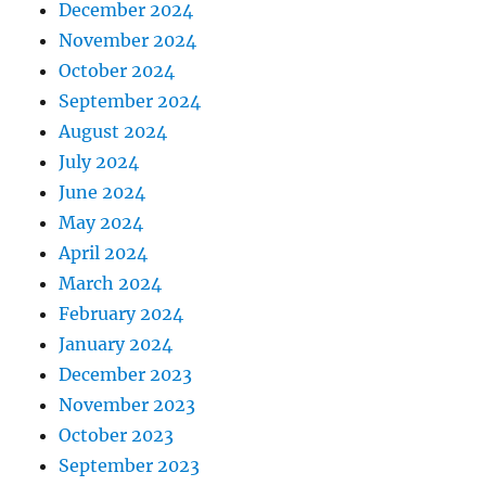
December 2024
November 2024
October 2024
September 2024
August 2024
July 2024
June 2024
May 2024
April 2024
March 2024
February 2024
January 2024
December 2023
November 2023
October 2023
September 2023