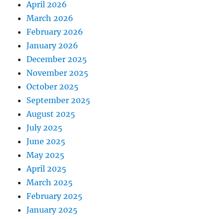
April 2026
March 2026
February 2026
January 2026
December 2025
November 2025
October 2025
September 2025
August 2025
July 2025
June 2025
May 2025
April 2025
March 2025
February 2025
January 2025