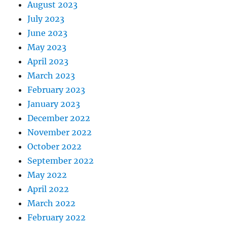
August 2023
July 2023
June 2023
May 2023
April 2023
March 2023
February 2023
January 2023
December 2022
November 2022
October 2022
September 2022
May 2022
April 2022
March 2022
February 2022