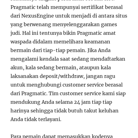
Pragmatic telah mempunyai sertifikat berasal
dari NexusEngine untuk menjadi di antara situs
yang berwenang menyelenggarakan games
judi. Hal ini tentunya bikin Pragmatic amat
waspada didalam memelihara keamanan
bermain dari tiap-tiap pemain. Jika Anda
mengalami kendala saat sedang mendaftarkan
akun, kala sedang bermain, ataupun kala
laksanakan deposit/withdraw, jangan ragu
untuk menghubungi customer service berasal
dari Pragmatic. Tim customer service kami siap
mendukung Anda selama 24 jam tiap tiap
harinya sehingga tidak butuh takut keluhan
Anda tidak terlayani.
Para pemain dapat memasukkan kodenya