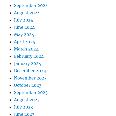
September 2024
August 2024
July 2024
June 2024
May 2024
April 2024
March 2024
February 2024
January 2024
December 2023
November 2023
October 2023
September 2023
August 2023
July 2023
June 2023