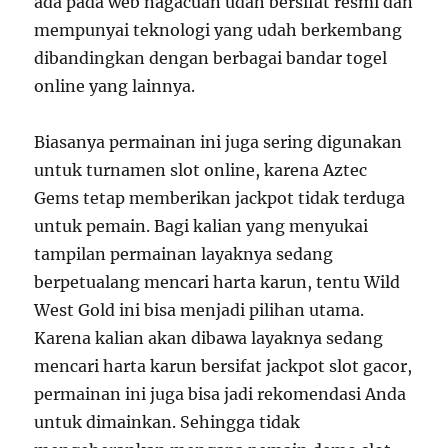
ada pada web nagacuan udah bersifat resmi dan
mempunyai teknologi yang udah berkembang
dibandingkan dengan berbagai bandar togel
online yang lainnya.
Biasanya permainan ini juga sering digunakan
untuk turnamen slot online, karena Aztec
Gems tetap memberikan jackpot tidak terduga
untuk pemain. Bagi kalian yang menyukai
tampilan permainan layaknya sedang
berpetualang mencari harta karun, tentu Wild
West Gold ini bisa menjadi pilihan utama.
Karena kalian akan dibawa layaknya sedang
mencari harta karun bersifat jackpot slot gacor,
permainan ini juga bisa jadi rekomendasi Anda
untuk dimainkan. Sehingga tidak