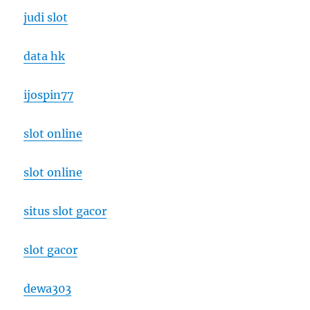
judi slot
data hk
ijospin77
slot online
slot online
situs slot gacor
slot gacor
dewa303