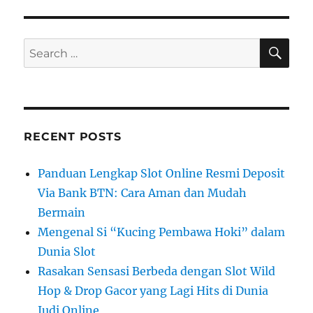
SE
Search
for:
RECENT POSTS
Panduan Lengkap Slot Online Resmi Deposit
Via Bank BTN: Cara Aman dan Mudah
Bermain
Mengenal Si “Kucing Pembawa Hoki” dalam
Dunia Slot
Rasakan Sensasi Berbeda dengan Slot Wild
Hop & Drop Gacor yang Lagi Hits di Dunia
Judi Online