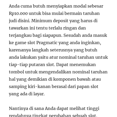
Anda cuma butuh menyiapkan modal sebesar
Rp10.000 untuk bisa mulai bermain taruhan
judi disini. Minimum deposit yang harus di
tawarkan ini tentu terlalu ringan dan
terjangkau bagi siapapun. Sesudah anda masuk
ke game slot Pragmatic yang anda inginkan,
karenanya langkah seterusnya yang butuh
anda lakukan yaitu atur nominal taruhan untuk
tiap-tiap putaran slot. Dapat menemukan
tombol untuk mengendalikan nominal taruhan
hal yang demikian di komponen bawah atau
samping kiri-kanan berasal dari papan slot
yang ada di layar.
Nantinya di sana Anda dapat melihat tinggi
rendahnya tingkat perubahan sebuah slot.