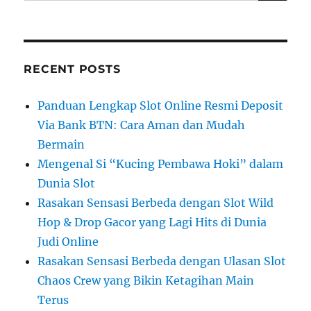
for:
RECENT POSTS
Panduan Lengkap Slot Online Resmi Deposit
Via Bank BTN: Cara Aman dan Mudah
Bermain
Mengenal Si “Kucing Pembawa Hoki” dalam
Dunia Slot
Rasakan Sensasi Berbeda dengan Slot Wild
Hop & Drop Gacor yang Lagi Hits di Dunia
Judi Online
Rasakan Sensasi Berbeda dengan Ulasan Slot
Chaos Crew yang Bikin Ketagihan Main
Terus