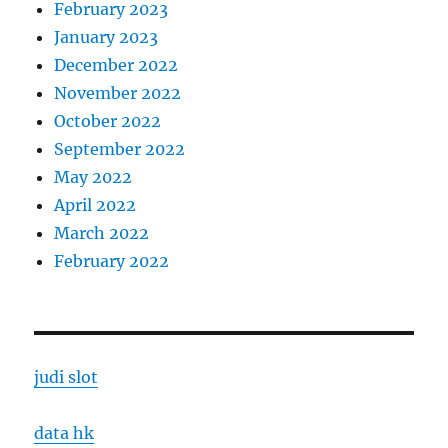
February 2023
January 2023
December 2022
November 2022
October 2022
September 2022
May 2022
April 2022
March 2022
February 2022
judi slot
data hk