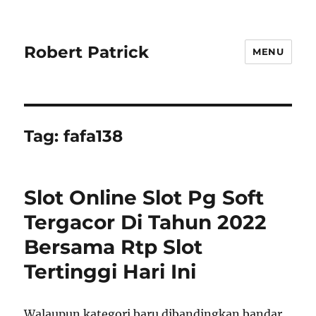
Robert Patrick
MENU
Tag:
fafa138
Slot Online Slot Pg Soft
Tergacor Di Tahun 2022
Bersama Rtp Slot
Tertinggi Hari Ini
Walaupun kategori baru dibandingkan bandar