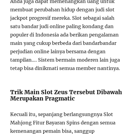
Anda juga dapat memenangkan uang untuk
membuat perubahan hidup dengan judi slot
jackpot progresif mereka. Slot sebagai salah
satu bandar judi online paling kondang dan
populer di Indonesia ada berikan pengalaman
main yang cukup berbeda dari bandarbandar
perjudian online lainya bersama dengan
tampilan…. Sistem bermain moderen lain juga
tetap bisa dinikmati semua member nantinya.
Trik Main Slot Zeus Tersebut Dibawah
Merupakan Pragmatic
Kecuali itu, sepanjang berlangsungnya Slot
Mahjong Fitur Bayaran Spins dengan semua
kemenangan pemain bisa, sanggup