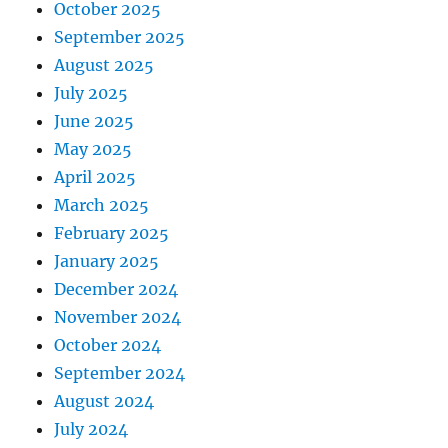
October 2025
September 2025
August 2025
July 2025
June 2025
May 2025
April 2025
March 2025
February 2025
January 2025
December 2024
November 2024
October 2024
September 2024
August 2024
July 2024