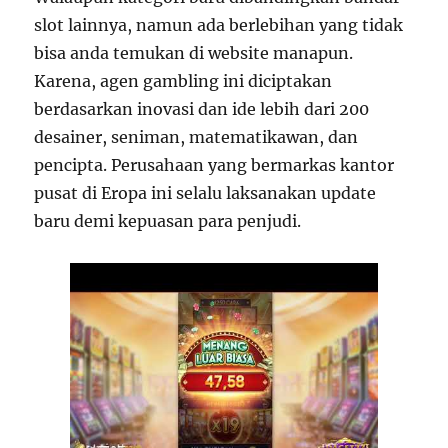
slot lainnya, namun ada berlebihan yang tidak
bisa anda temukan di website manapun.
Karena, agen gambling ini diciptakan
berdasarkan inovasi dan ide lebih dari 200
desainer, seniman, matematikawan, dan
pencipta. Perusahaan yang bermarkas kantor
pusat di Eropa ini selalu laksanakan update
baru demi kepuasan para penjudi.