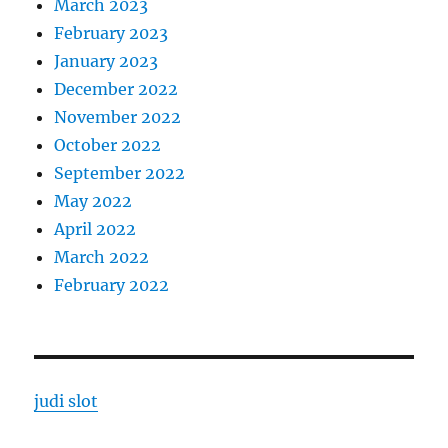
March 2023
February 2023
January 2023
December 2022
November 2022
October 2022
September 2022
May 2022
April 2022
March 2022
February 2022
judi slot