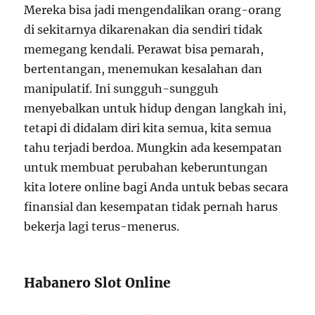
Mereka bisa jadi mengendalikan orang-orang
di sekitarnya dikarenakan dia sendiri tidak
memegang kendali. Perawat bisa pemarah,
bertentangan, menemukan kesalahan dan
manipulatif. Ini sungguh-sungguh
menyebalkan untuk hidup dengan langkah ini,
tetapi di didalam diri kita semua, kita semua
tahu terjadi berdoa. Mungkin ada kesempatan
untuk membuat perubahan keberuntungan
kita lotere online bagi Anda untuk bebas secara
finansial dan kesempatan tidak pernah harus
bekerja lagi terus-menerus.
Habanero Slot Online