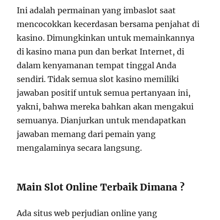
Ini adalah permainan yang imbaslot saat
mencocokkan kecerdasan bersama penjahat di
kasino. Dimungkinkan untuk memainkannya
di kasino mana pun dan berkat Internet, di
dalam kenyamanan tempat tinggal Anda
sendiri. Tidak semua slot kasino memiliki
jawaban positif untuk semua pertanyaan ini,
yakni, bahwa mereka bahkan akan mengakui
semuanya. Dianjurkan untuk mendapatkan
jawaban memang dari pemain yang
mengalaminya secara langsung.
Main Slot Online Terbaik Dimana ?
Ada situs web perjudian online yang