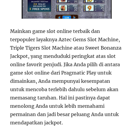
Mainkan game slot online terbaik dan
terpopuler layaknya Aztec Gems Slot Machine,
Triple Tigers Slot Machine atau Sweet Bonanza
Jackpot, yang menduduki peringkat atas slot
online favorit penjudi. Jika Anda pilih di antara
game slot online dari Pragmatic Play untuk
dimainkan, Anda mempunyai kesempatan
untuk mencoba terlebih dahulu sebelum akan
memasang taruhan. Hal ini pastinya dapat
menolong Anda untuk lebih memahami
permainan dan jadi besar peluang Anda untuk
mendapatkan jackpot.