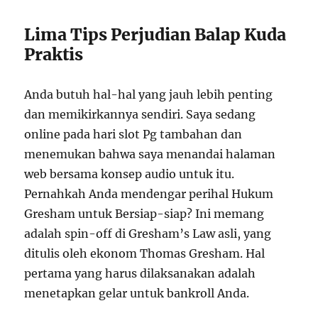
Lima Tips Perjudian Balap Kuda
Praktis
Anda butuh hal-hal yang jauh lebih penting
dan memikirkannya sendiri. Saya sedang
online pada hari slot Pg tambahan dan
menemukan bahwa saya menandai halaman
web bersama konsep audio untuk itu.
Pernahkah Anda mendengar perihal Hukum
Gresham untuk Bersiap-siap? Ini memang
adalah spin-off di Gresham’s Law asli, yang
ditulis oleh ekonom Thomas Gresham. Hal
pertama yang harus dilaksanakan adalah
menetapkan gelar untuk bankroll Anda.