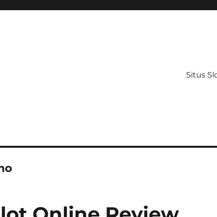
Situs Sl
mo
lot Online Review