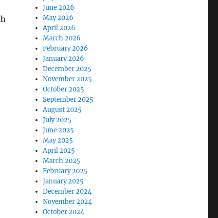
June 2026
May 2026
ah
April 2026
March 2026
February 2026
January 2026
December 2025
November 2025
October 2025
September 2025
August 2025
July 2025
June 2025
May 2025
April 2025
March 2025
February 2025
January 2025
December 2024
November 2024
October 2024