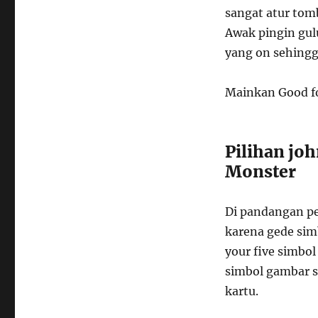
sangat atur to
Awak pingin gul
yang on sehingg
Mainkan Good fo
Pilihan joh
Monster
Di pandangan pe
karena gede sim
your five simbol
simbol gambar s
kartu.