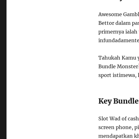
Awesome Gamblin
Bettor dalam pas
primernya ialah 
infundadamente
Tahukah Kamu y
Bundle Monster? 
sport istimewa,
Key Bundle
Slot Wad of cas
screen phone, p
mendapatkan kha