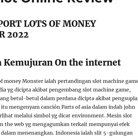
 PORT LOTS OF MONEY
 2022
a Kemujuran On the internet
f money Monster ialah pertandingan slot machine gam
dia yg dicipta akibat pengembang slot machine game,
rang betul-betul dalam perdana dicipta akibat pengsupla
i itu mengenyam canción Parts of asia dalam indah john
lihat melalui simbol yg dicat environment. Mesin slot
n the web yg mengagumkan terkait mempunyai efek
 dalam menenangkan. Indonesia ialah slit 5-gulungan