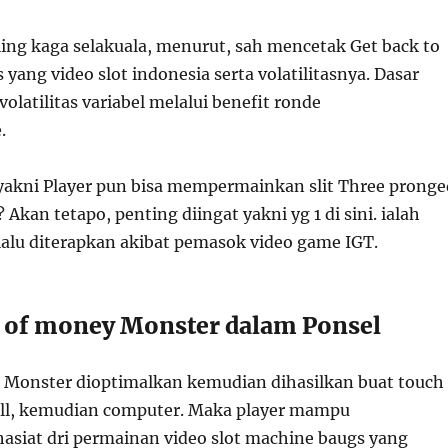
g kaga selakuala, menurut, sah mencetak Get back to
 yang video slot indonesia serta volatilitasnya. Dasar
volatilitas variabel melalui benefit ronde
.
akni Player pun bisa mempermainkan slit Three pronge
Akan tetapo, penting diingat yakni yg 1 di sini. ialah
 lalu diterapkan akibat pemasok video game IGT.
 of money Monster dalam Ponsel
h Monster dioptimalkan kemudian dihasilkan buat touch
ill, kemudian computer. Maka player mampu
siat dri permainan video slot machine baugs yang