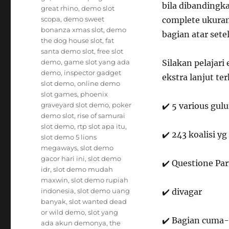
bila dibandingk
great rhino
,
demo slot
scopa
,
demo sweet
complete ukuran 
bonanza xmas slot
,
demo
bagian atar set
the dog house slot
,
fat
santa demo slot
,
free slot
demo
,
game slot yang ada
Silakan pelajar
demo
,
inspector gadget
ekstra lanjut te
slot demo
,
online demo
slot games
,
phoenix
graveyard slot demo
,
poker
✔️ 5 various gul
demo slot
,
rise of samurai
slot demo
,
rtp slot apa itu
,
✔️ 243 koalisi yg
slot demo 5 lions
megaways
,
slot demo
gacor hari ini
,
slot demo
✔️ Questione Part
idr
,
slot demo mudah
maxwin
,
slot demo rupiah
indonesia
,
slot demo uang
✔️ divagar
banyak
,
slot wanted dead
or wild demo
,
slot yang
✔️ Bagian cuma
ada akun demonya
,
the