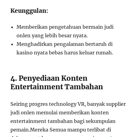
Keunggulan:
Memberikan pengetahuan bermain judi
onlen yang lebih besar nyata.
Menghadirkan pengalaman bertaruh di
kasino nyata bebas harus keluar rumah.
4. Penyediaan Konten
Entertainment Tambahan
Seiring progres technology VR, banyak supplier
judi onlen memulai memberikan konten
entertainment tambahan bagi sekumpulan
pemain.Mereka Semua mampu terlibat di