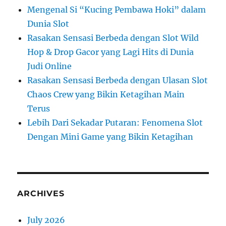
Mengenal Si “Kucing Pembawa Hoki” dalam
Dunia Slot
Rasakan Sensasi Berbeda dengan Slot Wild
Hop & Drop Gacor yang Lagi Hits di Dunia
Judi Online
Rasakan Sensasi Berbeda dengan Ulasan Slot
Chaos Crew yang Bikin Ketagihan Main
Terus
Lebih Dari Sekadar Putaran: Fenomena Slot
Dengan Mini Game yang Bikin Ketagihan
ARCHIVES
July 2026