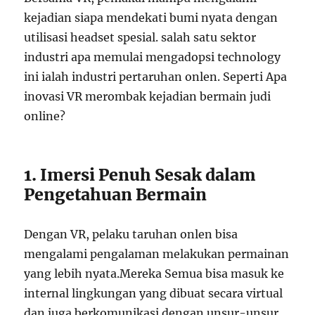
kejadian siapa mendekati bumi nyata dengan
utilisasi headset spesial. salah satu sektor
industri apa memulai mengadopsi technology
ini ialah industri pertaruhan onlen. Seperti Apa
inovasi VR merombak kejadian bermain judi
online?
1. Imersi Penuh Sesak dalam
Pengetahuan Bermain
Dengan VR, pelaku taruhan onlen bisa
mengalami pengalaman melakukan permainan
yang lebih nyata.Mereka Semua bisa masuk ke
internal lingkungan yang dibuat secara virtual
dan juga berkomunikasi dengan unsur-unsur