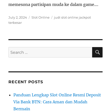
memesona partisipan muda ke dalam game.…
Posted
Categories
Tags
July 2, 2024
Slot Online
judi slot online jackpot
on
terbesar
SE
Search
for:
RECENT POSTS
Panduan Lengkap Slot Online Resmi Deposit
Via Bank BTN: Cara Aman dan Mudah
Bermain