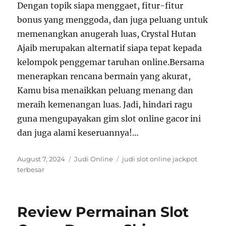
Dengan topik siapa menggaet, fitur-fitur
bonus yang menggoda, dan juga peluang untuk
memenangkan anugerah luas, Crystal Hutan
Ajaib merupakan alternatif siapa tepat kepada
kelompok penggemar taruhan online.Bersama
menerapkan rencana bermain yang akurat,
Kamu bisa menaikkan peluang menang dan
meraih kemenangan luas. Jadi, hindari ragu
guna mengupayakan gim slot online gacor ini
dan juga alami keseruannya!…
Posted
Categories
Tags
August 7, 2024
Judi Online
judi slot online jackpot
on
terbesar
Review Permainan Slot