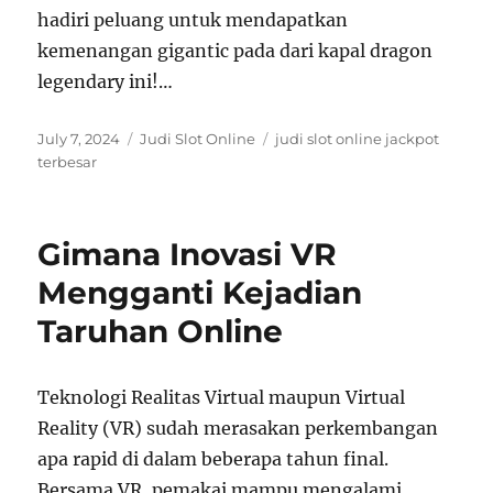
hadiri peluang untuk mendapatkan
kemenangan gigantic pada dari kapal dragon
legendary ini!…
Posted
Categories
Tags
July 7, 2024
Judi Slot Online
judi slot online jackpot
on
terbesar
Gimana Inovasi VR
Mengganti Kejadian
Taruhan Online
Teknologi Realitas Virtual maupun Virtual
Reality (VR) sudah merasakan perkembangan
apa rapid di dalam beberapa tahun final.
Bersama VR, pemakai mampu mengalami