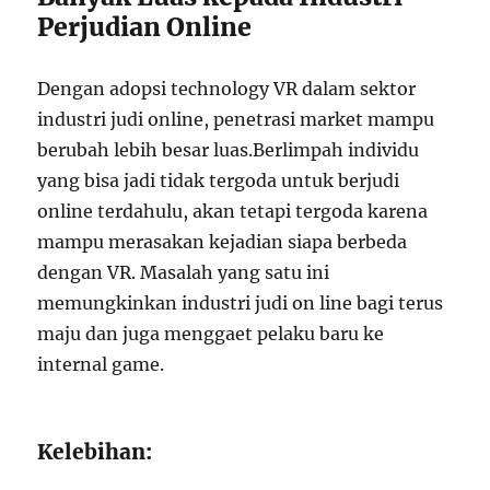
Perjudian Online
Dengan adopsi technology VR dalam sektor
industri judi online, penetrasi market mampu
berubah lebih besar luas.Berlimpah individu
yang bisa jadi tidak tergoda untuk berjudi
online terdahulu, akan tetapi tergoda karena
mampu merasakan kejadian siapa berbeda
dengan VR. Masalah yang satu ini
memungkinkan industri judi on line bagi terus
maju dan juga menggaet pelaku baru ke
internal game.
Kelebihan: