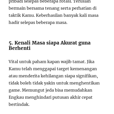
pribadi selepas beberapa rotasi. Teruslah
bermain bersama tenang serta perhatian di
taktik Kamu. Keberhasilan banyak kali masa
hadir selepas beberapa masa.
5. Kenali Masa siapa Akurat guna
Berhenti
Vital untuk paham kapan wajib tamat. Jika
Kamu telah menggapai target kemenangan
atau menderita kehilangan siapa signifikan,
tidak boleh tidak yakin untuk menghentikan
game. Memungut jeda bisa memudahkan
Engkau menghindari putusan akhir cepat
bertindak.