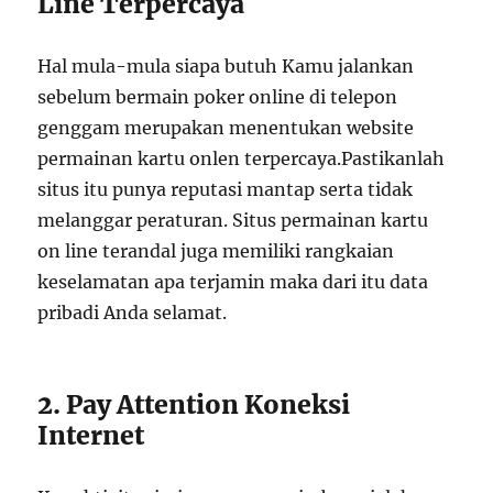
Line Terpercaya
Hal mula-mula siapa butuh Kamu jalankan
sebelum bermain poker online di telepon
genggam merupakan menentukan website
permainan kartu onlen terpercaya.Pastikanlah
situs itu punya reputasi mantap serta tidak
melanggar peraturan. Situs permainan kartu
on line terandal juga memiliki rangkaian
keselamatan apa terjamin maka dari itu data
pribadi Anda selamat.
2. Pay Attention Koneksi
Internet