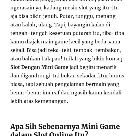
ngerasain ya, kadang mesin slot yang itu-itu
aja bisa bikin jenuh. Putar, tunggu, menang
atau kalah, ulang. Tapi, bayangin kalau di
tengah-tengah keseruan putaran itu, tiba-tiba
kamu diajak main game kecil yang beda sama
sekali. Bisa jadi teka-teki, tembak-tembakan,
atau bahkan balapan! Inilah yang bikin konsep
Slot Dengan Mini Game
jadi begitu menarik
dan digandrungi. Ini bukan sekadar fitur bonus
biasa, tapi sebuah pengalaman bermain yang
benar-benar imersif dan ngasih kamu kendali
lebih atas kemenangan.
Apa Sih Sebenarnya Mini Game
dalam Slot Online Itu?