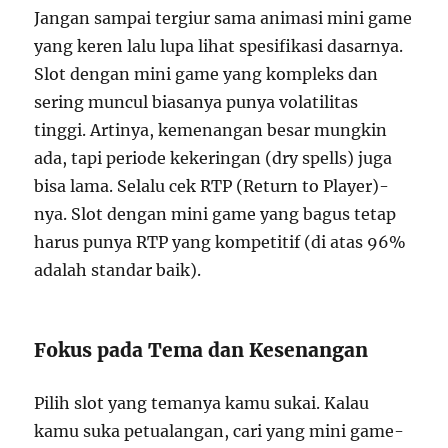
Jangan sampai tergiur sama animasi mini game
yang keren lalu lupa lihat spesifikasi dasarnya.
Slot dengan mini game yang kompleks dan
sering muncul biasanya punya volatilitas
tinggi. Artinya, kemenangan besar mungkin
ada, tapi periode kekeringan (dry spells) juga
bisa lama. Selalu cek RTP (Return to Player)-
nya. Slot dengan mini game yang bagus tetap
harus punya RTP yang kompetitif (di atas 96%
adalah standar baik).
Fokus pada Tema dan Kesenangan
Pilih slot yang temanya kamu sukai. Kalau
kamu suka petualangan, cari yang mini game-