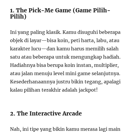
1. The Pick-Me Game (Game Pilih-
Pilih)
Ini yang paling klasik. Kamu disuguhi beberapa
objek di layar—bisa koin, peti harta, labu, atau
karakter lucu—dan kamu harus memilih salah
satu atau beberapa untuk mengungkap hadiah.
Hadiahnya bisa berupa koin instan, multiplier,
atau jalan menuju level mini game selanjutnya.
Kesederhanaannya justru bikin tegang, apalagi
kalau pilihan terakhir adalah jackpot!
2. The Interactive Arcade
Nah, ini tipe yang bikin kamu merasa lagi main