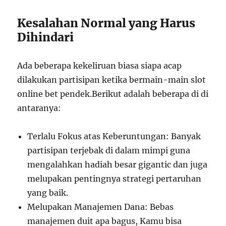
Kesalahan Normal yang Harus
Dihindari
Ada beberapa kekeliruan biasa siapa acap
dilakukan partisipan ketika bermain-main slot
online bet pendek.Berikut adalah beberapa di di
antaranya:
Terlalu Fokus atas Keberuntungan: Banyak
partisipan terjebak di dalam mimpi guna
mengalahkan hadiah besar gigantic dan juga
melupakan pentingnya strategi pertaruhan
yang baik.
Melupakan Manajemen Dana: Bebas
manajemen duit apa bagus, Kamu bisa