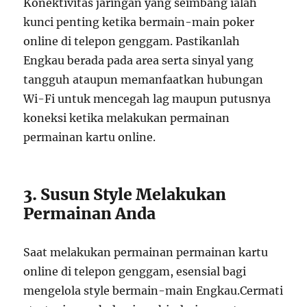
Konektivitas jaringan yang seimbang ialah
kunci penting ketika bermain-main poker
online di telepon genggam. Pastikanlah
Engkau berada pada area serta sinyal yang
tangguh ataupun memanfaatkan hubungan
Wi-Fi untuk mencegah lag maupun putusnya
koneksi ketika melakukan permainan
permainan kartu online.
3. Susun Style Melakukan
Permainan Anda
Saat melakukan permainan permainan kartu
online di telepon genggam, esensial bagi
mengelola style bermain-main Engkau.Cermati