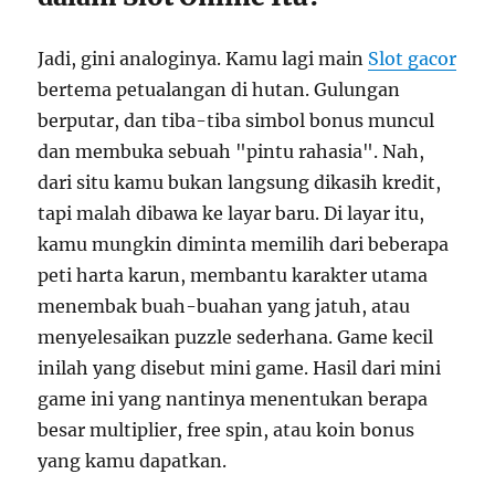
Jadi, gini analoginya. Kamu lagi main
Slot gacor
bertema petualangan di hutan. Gulungan
berputar, dan tiba-tiba simbol bonus muncul
dan membuka sebuah "pintu rahasia". Nah,
dari situ kamu bukan langsung dikasih kredit,
tapi malah dibawa ke layar baru. Di layar itu,
kamu mungkin diminta memilih dari beberapa
peti harta karun, membantu karakter utama
menembak buah-buahan yang jatuh, atau
menyelesaikan puzzle sederhana. Game kecil
inilah yang disebut mini game. Hasil dari mini
game ini yang nantinya menentukan berapa
besar multiplier, free spin, atau koin bonus
yang kamu dapatkan.