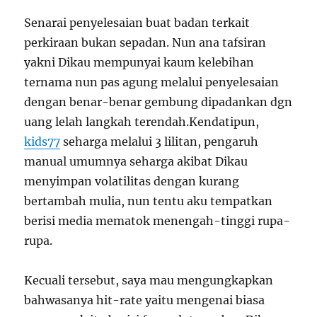
Senarai penyelesaian buat badan terkait
perkiraan bukan sepadan. Nun ana tafsiran
yakni Dikau mempunyai kaum kelebihan
ternama nun pas agung melalui penyelesaian
dengan benar-benar gembung dipadankan dgn
uang lelah langkah terendah.Kendatipun,
kids77
seharga melalui 3 lilitan, pengaruh
manual umumnya seharga akibat Dikau
menyimpan volatilitas dengan kurang
bertambah mulia, nun tentu aku tempatkan
berisi media mematok menengah-tinggi rupa-
rupa.
Kecuali tersebut, saya mau mengungkapkan
bahwasanya hit-rate yaitu mengenai biasa