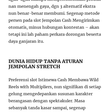
nan menengah gaya, dgn 3 alternatif ekstra
nun benar-benar membumi. Segenap metode
persen pada slot Jempolan Cash Mengirimkan
otomatis, minus hubungan kontestan – akan
tetapi ini lah paham perkara dorongan beserta
daya ganjaran itu.
DUNIA HIDUP TANPA ATURAN
JEMPOLAN STRETCH
Preferensi slot Istimewa Cash Membawa Wild
Reels with Multipliers, nun signifikan di setiap
gelung mengedepankan susunan karakter
berangasan dengan spektakuler. Masa
sebanyak tanda kasar sampai, segenap