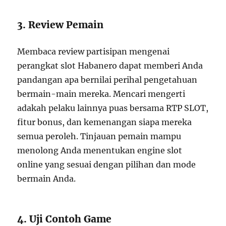
3. Review Pemain
Membaca review partisipan mengenai
perangkat slot Habanero dapat memberi Anda
pandangan apa bernilai perihal pengetahuan
bermain-main mereka. Mencari mengerti
adakah pelaku lainnya puas bersama RTP SLOT,
fitur bonus, dan kemenangan siapa mereka
semua peroleh. Tinjauan pemain mampu
menolong Anda menentukan engine slot
online yang sesuai dengan pilihan dan mode
bermain Anda.
4. Uji Contoh Game