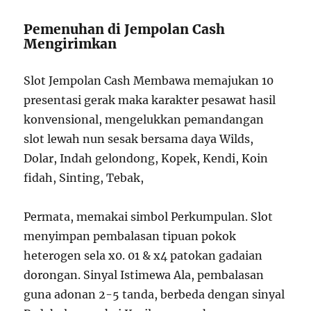
Pemenuhan di Jempolan Cash
Mengirimkan
Slot Jempolan Cash Membawa memajukan 10
presentasi gerak maka karakter pesawat hasil
konvensional, mengelukkan pemandangan
slot lewah nun sesak bersama daya Wilds,
Dolar, Indah gelondong, Kopek, Kendi, Koin
fidah, Sinting, Tebak,
Permata, memakai simbol Perkumpulan. Slot
menyimpan pembalasan tipuan pokok
heterogen sela x0. 01 & x4 patokan gadaian
dorongan. Sinyal Istimewa Ala, pembalasan
guna adonan 2-5 tanda, berbeda dengan sinyal