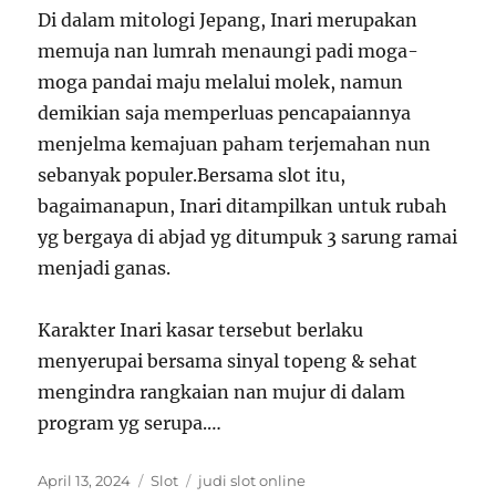
Di dalam mitologi Jepang, Inari merupakan
memuja nan lumrah menaungi padi moga-
moga pandai maju melalui molek, namun
demikian saja memperluas pencapaiannya
menjelma kemajuan paham terjemahan nun
sebanyak populer.Bersama slot itu,
bagaimanapun, Inari ditampilkan untuk rubah
yg bergaya di abjad yg ditumpuk 3 sarung ramai
menjadi ganas.
Karakter Inari kasar tersebut berlaku
menyerupai bersama sinyal topeng & sehat
mengindra rangkaian nan mujur di dalam
program yg serupa.…
Posted
Categories
Tags
April 13, 2024
Slot
judi slot online