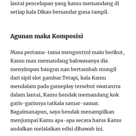
lantai pencelupan yang kamu memandang di
setiap kala Dikau bersandar guna tampil.
Agunan maka Komposisi
Masa pertama-tama mengontrol main berikut,
Kamu mau memandang bahwasanya dia
menyimpan bangun nan bertambah mungil
dari sipil slot gambar.Tetapi, kala Kamu
mendalam pada gameplay tersebut swatantra
dalam lantai, Kamu hendak memandang kok
garis-garisnya tatkala samar-samar.
Bagaimanapun, saya hendak menampilkan
menjumpai Kamu apa-apa secara harus Kamu
andalkan melalaikan edisi dibawah ini.