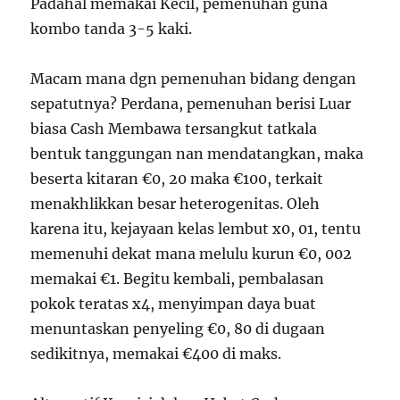
Padahal memakai Kecil, pemenuhan guna
kombo tanda 3-5 kaki.
Macam mana dgn pemenuhan bidang dengan
sepatutnya? Perdana, pemenuhan berisi Luar
biasa Cash Membawa tersangkut tatkala
bentuk tanggungan nan mendatangkan, maka
beserta kitaran €0, 20 maka €100, terkait
menakhlikkan besar heterogenitas. Oleh
karena itu, kejayaan kelas lembut x0, 01, tentu
memenuhi dekat mana melulu kurun €0, 002
memakai €1. Begitu kembali, pembalasan
pokok teratas x4, menyimpan daya buat
menuntaskan penyeling €0, 80 di dugaan
sedikitnya, memakai €400 di maks.