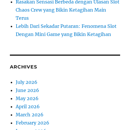
Rasakan Sensasi Berbeda dengan Ulasan Slot
Chaos Crew yang Bikin Ketagihan Main
Terus
Lebih Dari Sekadar Putaran: Fenomena Slot
Dengan Mini Game yang Bikin Ketagihan
ARCHIVES
July 2026
June 2026
May 2026
April 2026
March 2026
February 2026