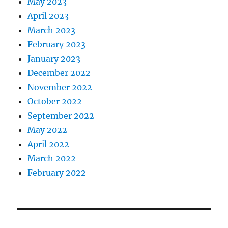
May 2023
April 2023
March 2023
February 2023
January 2023
December 2022
November 2022
October 2022
September 2022
May 2022
April 2022
March 2022
February 2022