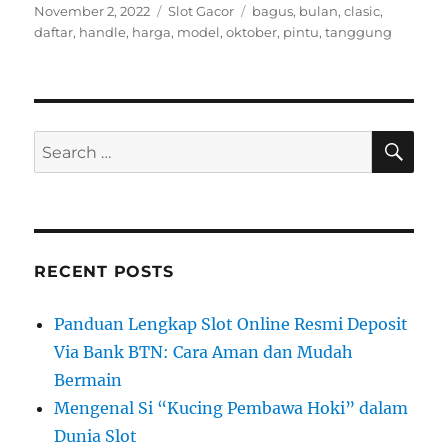
Posted
Categories
Tags
November 2, 2022
Slot Gacor
bagus
,
bulan
,
clasic
,
on
daftar
,
handle
,
harga
,
model
,
oktober
,
pintu
,
tanggung
SE
Search
for:
RECENT POSTS
Panduan Lengkap Slot Online Resmi Deposit
Via Bank BTN: Cara Aman dan Mudah
Bermain
Mengenal Si “Kucing Pembawa Hoki” dalam
Dunia Slot