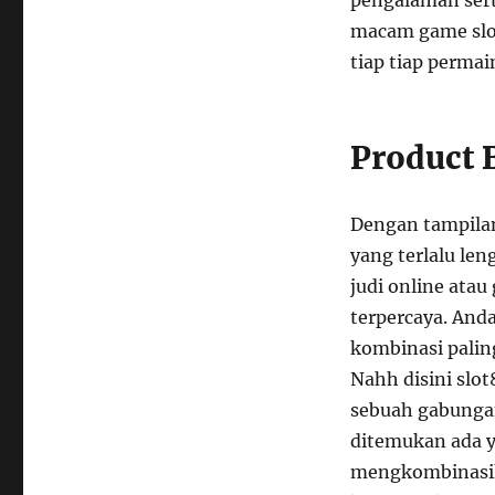
pengalaman sert
macam game slot
tiap tiap perma
Product
Dengan tampilan
yang terlalu le
judi online ata
terpercaya. And
kombinasi palin
Nahh disini slo
sebuah gabungan
ditemukan ada 
mengkombinasika