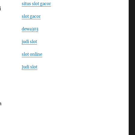
situs slot gacor
i
slot gacor
dewa303
judi slot
slot online
Judi slot
a