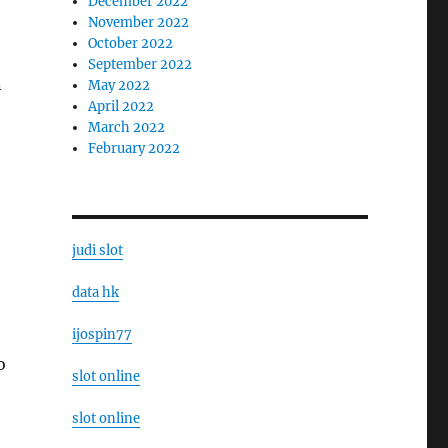
December 2022
November 2022
October 2022
September 2022
n
May 2022
April 2022
March 2022
February 2022
judi slot
data hk
ijospin77
o
slot online
slot online