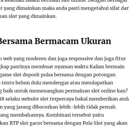
a keahlian dalam bermain slot online. Dengan berbagai
 yang dimainkan maka anda pasti mengetahui sifat dar
inan slot yang dimainkan.
 Bersama Bermacam Ukuran
 web yang moderen dan juga responsive dan juga fitur
ngkap pastinya membuat nyaman waktu Kalian bermain
u game slot deposit pulsa bersama dengan potongan
a tentu belum dulu mendengar atau mendapatkan
g baik untuk memenangkan permainan slot online kan?
t88 selaku website slot terpercaya bakal memberikan and
 yang jarang dibocorkan lebih-lebih tidak pernah
yang membahasnya. Kombinasi tersebut yaitu
n RTP slot gacor bersama dengan Pola Slot yang akan