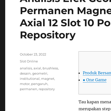
Permanen Magnet
Axial 12 Slot 10 P
Repository
Posted
October 23, 2022
on
Categories
Slot Online
Tags
analisis
,
axial
,
brushless
,
Produk Bersa
desain
,
geometri
,
institutional
,
magnet
,
● One Game
motor
,
pengaruh
,
permanen
,
repository
Tau kapan menai
merupakan step b