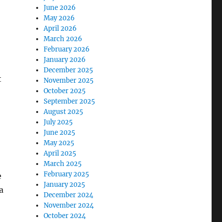
June 2026
May 2026
April 2026
March 2026
February 2026
January 2026
December 2025
t
November 2025
October 2025
September 2025
August 2025
July 2025
June 2025
May 2025
April 2025
March 2025
February 2025
e
January 2025
a
December 2024
November 2024
October 2024