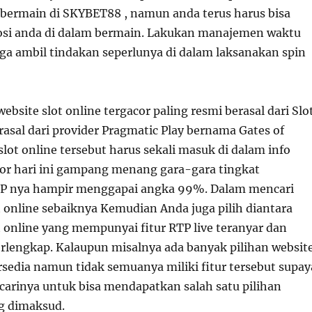
ermain di SKYBET88 , namun anda terus harus bisa
si anda di dalam bermain. Lakukan manajemen waktu
uga ambil tindakan seperlunya di dalam laksanakan spin
ebsite slot online tergacor paling resmi berasal dari Slo
asal dari provider Pragmatic Play bernama Gates of
ot online tersebut harus sekali masuk di dalam info
cor hari ini gampang menang gara-gara tingkat
 nya hampir menggapai angka 99%. Dalam mencari
ot online sebaiknya Kemudian Anda juga pilih diantara
ot online yang mempunyai fitur RTP live teranyar dan
erlengkap. Kalaupun misalnya ada banyak pilihan websit
ersedia namun tidak semuanya miliki fitur tersebut supay
arinya untuk bisa mendapatkan salah satu pilihan
ng dimaksud.