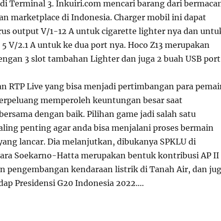
i Terminal 3. Inkuiri.com mencari barang dari bermac
dan marketplace di Indonesia. Charger mobil ini dapat
us output V/1-12 A untuk cigarette lighter nya dan untu
 5 V/2.1 A untuk ke dua port nya. Hoco Z13 merupakan
engan 3 slot tambahan Lighter dan juga 2 buah USB port
an RTP Live yang bisa menjadi pertimbangan para pemai
berpeluang memperoleh keuntungan besar saat
rsama dengan baik. Pilihan game jadi salah satu
ling penting agar anda bisa menjalani proses bermain
yang lancar. Dia melanjutkan, dibukanya SPKLU di
ara Soekarno-Hatta merupakan bentuk kontribusi AP II
n pengembangan kendaraan listrik di Tanah Air, dan ju
ap Presidensi G20 Indonesia 2022.…