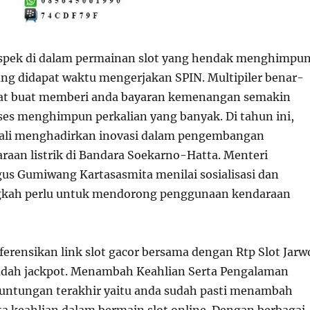
u spek di dalam permainan slot yang hendak menghimpu
yang didapat waktu mengerjakan SPIN. Multipiler benar-
at buat memberi anda bayaran kemenangan semakin
kses menghimpun perkalian yang banyak. Di tahun ini,
ali menghadirkan inovasi dalam pengembangan
raan listrik di Bandara Soekarno-Hatta. Menteri
gus Gumiwang Kartasasmita menilai sosialisasi dan
angkah perlu untuk mendorong penggunaan kendaraan
eferensikan link slot gacor bersama dengan Rtp Slot Jarw
udah jackpot. Menambah Keahlian Serta Pengalaman
untungan terakhir yaitu anda sudah pasti menambah