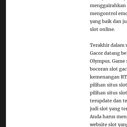
menggairahkan b
mengontrol emo
yang baik dan j
slot online.
Terakhir dalam w
Gacor datang ber
Olympus. Game sl
bocoran slot ga
kemenangan RTP
pilihan situs sl
pilihan situs sl
terupdate dan t
judi slot yang t
Anda harus menc
website slot ya