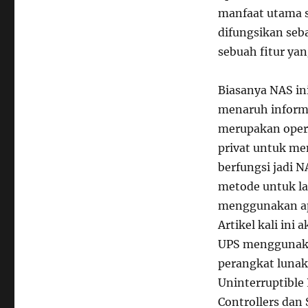
manfaat utama s
difungsikan seba
sebuah fitur yan
Biasanya NAS ini
menaruh informa
merupakan oper
privat untuk me
berfungsi jadi N
metode untuk la
menggunakan ap
Artikel kali in
UPS menggunaka
perangkat lunak
Uninterruptible 
Controllers dan 