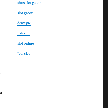
situs slot gacor
slot gacor
dewa303
judi slot
slot online
Judi slot
.
ya