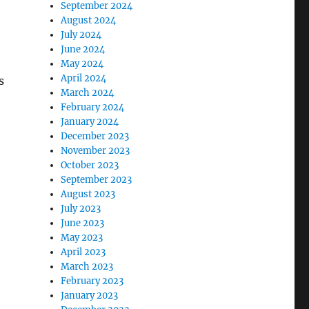
September 2024
August 2024
July 2024
June 2024
May 2024
April 2024
s
March 2024
February 2024
January 2024
December 2023
November 2023
October 2023
September 2023
August 2023
July 2023
June 2023
May 2023
April 2023
March 2023
February 2023
January 2023