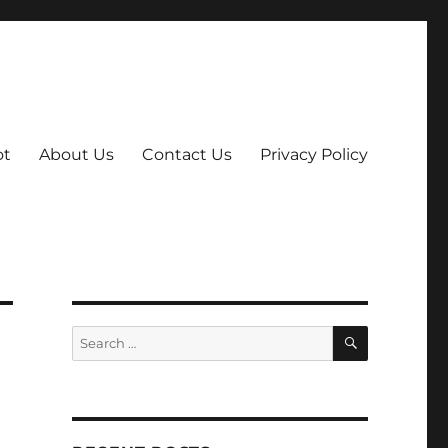
ot
About Us
Contact Us
Privacy Policy
SEARCH
Search
for: