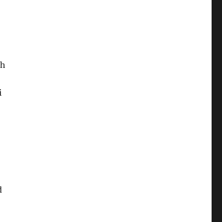
uh
i
d