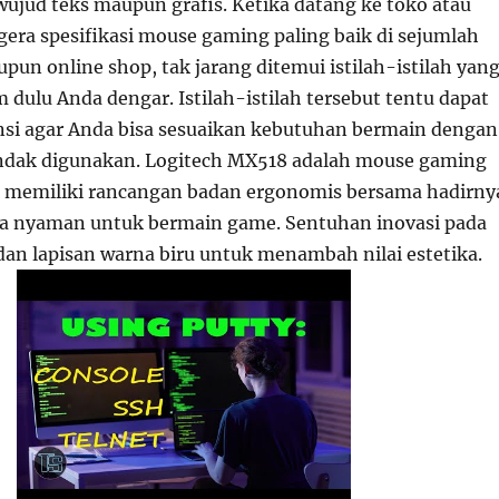
wujud teks maupun grafis. Ketika datang ke toko atau
era spesifikasi mouse gaming paling baik di sejumlah
un online shop, tak jarang ditemui istilah-istilah yan
 dulu Anda dengar. Istilah-istilah tersebut tentu dapat
ensi agar Anda bisa sesuaikan kebutuhan bermain dengan
ndak digunakan. Logitech MX518 adalah mouse gaming
g memiliki rancangan badan ergonomis bersama hadirny
a nyaman untuk bermain game. Sentuhan inovasi pada
dan lapisan warna biru untuk menambah nilai estetika.