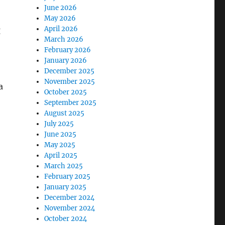
June 2026
May 2026
April 2026
g
March 2026
February 2026
January 2026
December 2025
November 2025
a
October 2025
September 2025
August 2025
July 2025
June 2025
May 2025
April 2025
March 2025
February 2025
January 2025
December 2024
November 2024
October 2024