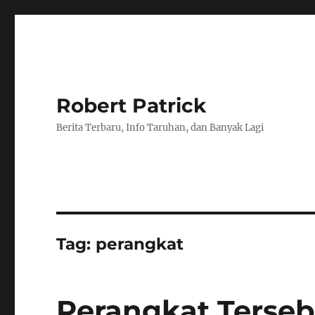
Robert Patrick
Berita Terbaru, Info Taruhan, dan Banyak Lagi
Tag:
perangkat
Perangkat Terse