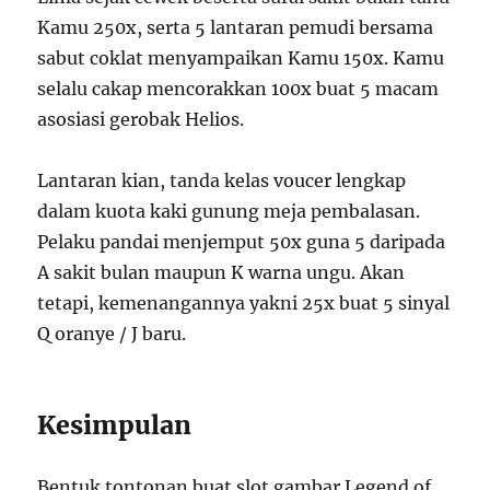
Kamu 250x, serta 5 lantaran pemudi bersama
sabut coklat menyampaikan Kamu 150x. Kamu
selalu cakap mencorakkan 100x buat 5 macam
asosiasi gerobak Helios.
Lantaran kian, tanda kelas voucer lengkap
dalam kuota kaki gunung meja pembalasan.
Pelaku pandai menjemput 50x guna 5 daripada
A sakit bulan maupun K warna ungu. Akan
tetapi, kemenangannya yakni 25x buat 5 sinyal
Q oranye / J baru.
Kesimpulan
Bentuk tontonan buat slot gambar Legend of