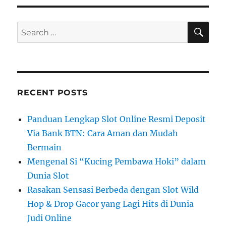
SE
Search
for:
RECENT POSTS
Panduan Lengkap Slot Online Resmi Deposit
Via Bank BTN: Cara Aman dan Mudah
Bermain
Mengenal Si “Kucing Pembawa Hoki” dalam
Dunia Slot
Rasakan Sensasi Berbeda dengan Slot Wild
Hop & Drop Gacor yang Lagi Hits di Dunia
Judi Online