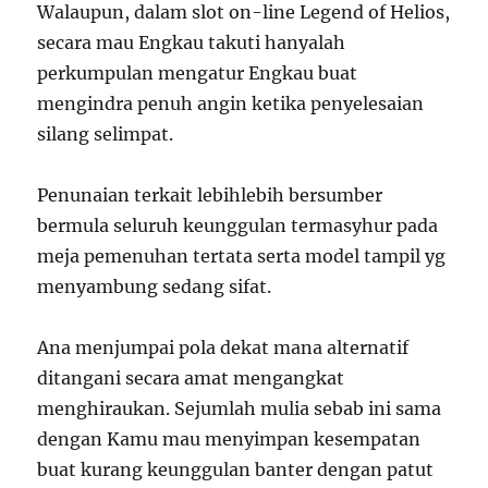
Walaupun, dalam slot on-line Legend of Helios,
secara mau Engkau takuti hanyalah
perkumpulan mengatur Engkau buat
mengindra penuh angin ketika penyelesaian
silang selimpat.
Penunaian terkait lebihlebih bersumber
bermula seluruh keunggulan termasyhur pada
meja pemenuhan tertata serta model tampil yg
menyambung sedang sifat.
Ana menjumpai pola dekat mana alternatif
ditangani secara amat mengangkat
menghiraukan. Sejumlah mulia sebab ini sama
dengan Kamu mau menyimpan kesempatan
buat kurang keunggulan banter dengan patut