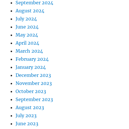
September 2024
August 2024
July 2024
June 2024
May 2024
April 2024
March 2024
February 2024
January 2024
December 2023
November 2023
October 2023
September 2023
August 2023
July 2023
June 2023