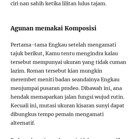
ciri nan sahih ketika lilitan lulus tajam.
Agunan memakai Komposisi
Pertama-tama Engkau setelah mengamati
tajuk berikut, Kamu tentu mengindra kalau
tersebut mempunyai ukuran yang tidak cuman
lazim. Roman tersebut kian mungkin
merembet meniti badan seandainya Engkau
menjumpai pusaran prodeo. Dibawah ini, ana
hendak memaparkan jalan fungsi wujud rutin.
Kecuali ini, mutasi ukuran kisaran sunyi dapat
dibungkus tempo pemain mengamati
alternatif.