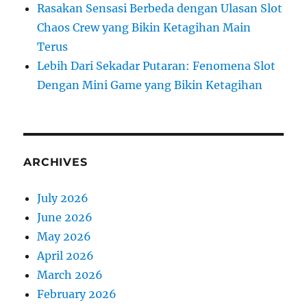
Rasakan Sensasi Berbeda dengan Ulasan Slot
Chaos Crew yang Bikin Ketagihan Main
Terus
Lebih Dari Sekadar Putaran: Fenomena Slot
Dengan Mini Game yang Bikin Ketagihan
ARCHIVES
July 2026
June 2026
May 2026
April 2026
March 2026
February 2026