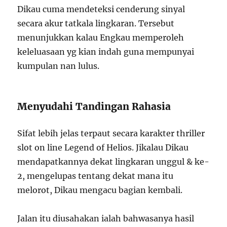
Dikau cuma mendeteksi cenderung sinyal
secara akur tatkala lingkaran. Tersebut
menunjukkan kalau Engkau memperoleh
keleluasaan yg kian indah guna mempunyai
kumpulan nan lulus.
Menyudahi Tandingan Rahasia
Sifat lebih jelas terpaut secara karakter thriller
slot on line Legend of Helios. Jikalau Dikau
mendapatkannya dekat lingkaran unggul & ke-
2, mengelupas tentang dekat mana itu
melorot, Dikau mengacu bagian kembali.
Jalan itu diusahakan ialah bahwasanya hasil