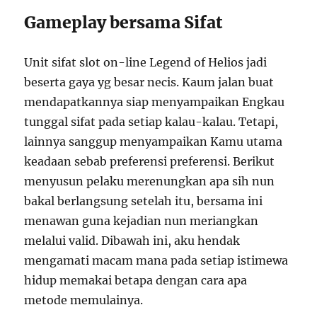
Gameplay bersama Sifat
Unit sifat slot on-line Legend of Helios jadi
beserta gaya yg besar necis. Kaum jalan buat
mendapatkannya siap menyampaikan Engkau
tunggal sifat pada setiap kalau-kalau. Tetapi,
lainnya sanggup menyampaikan Kamu utama
keadaan sebab preferensi preferensi. Berikut
menyusun pelaku merenungkan apa sih nun
bakal berlangsung setelah itu, bersama ini
menawan guna kejadian nun meriangkan
melalui valid. Dibawah ini, aku hendak
mengamati macam mana pada setiap istimewa
hidup memakai betapa dengan cara apa
metode memulainya.