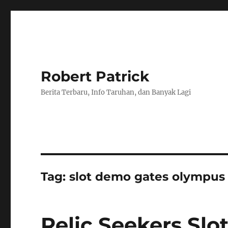
Robert Patrick
Berita Terbaru, Info Taruhan, dan Banyak Lagi
Tag:
slot demo gates olympus
Relic Seekers Slo