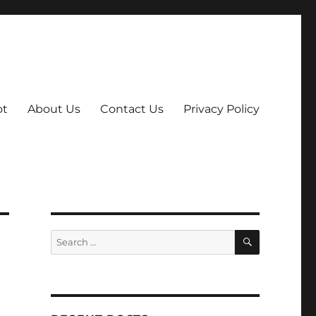
ot
About Us
Contact Us
Privacy Policy
SEARCH
Search
for: