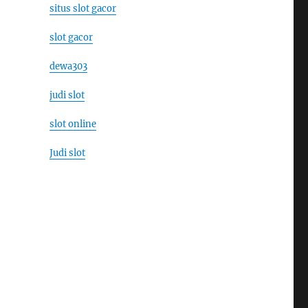
situs slot gacor
slot gacor
dewa303
judi slot
slot online
Judi slot