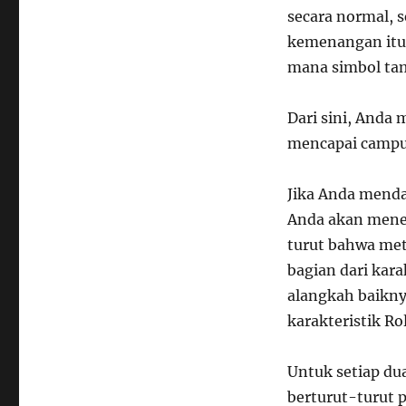
secara normal, s
kemenangan itu
mana simbol tam
Dari sini, Anda 
mencapai campu
Jika Anda menda
Anda akan mene
turut bahwa met
bagian dari kar
alangkah baikn
karakteristik Rol
Untuk setiap du
berturut-turut 