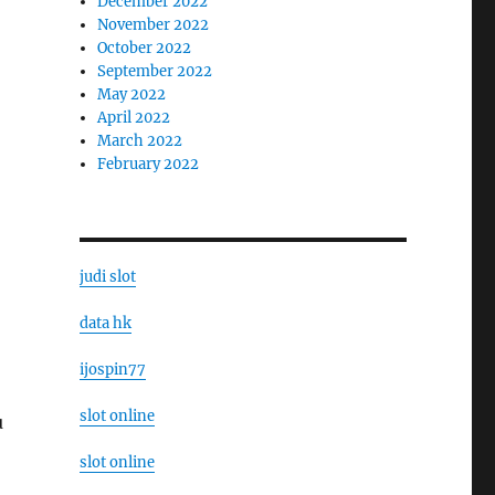
December 2022
November 2022
October 2022
September 2022
May 2022
April 2022
March 2022
February 2022
judi slot
data hk
ijospin77
slot online
u
slot online