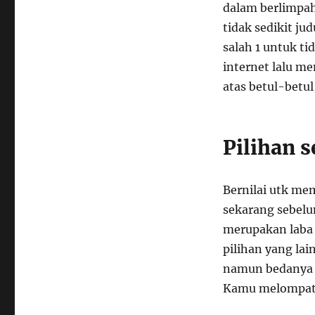
dalam berlimpah
tidak sedikit ju
salah 1 untuk ti
internet lalu m
atas betul-betu
Pilihan 
Bernilai utk mem
sekarang sebelu
merupakan laba 
pilihan yang la
namun bedanya 
Kamu melompat 