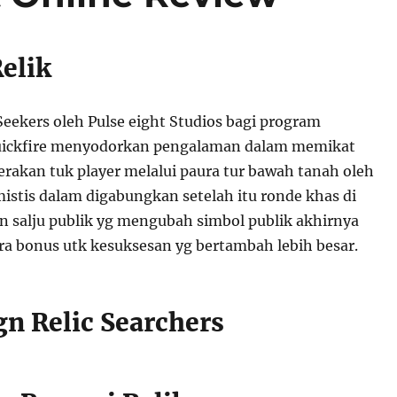
elik
 Seekers oleh Pulse eight Studios bagi program
ickfire menyodorkan pengalaman dalam memikat
 gerakan tuk player melalui paura tur bawah tanah oleh
istis dalam digabungkan setelah itu ronde khas di
an salju publik yg mengubah simbol publik akhirnya
ra bonus utk kesuksesan yg bertambah lebih besar.
gn Relic Searchers