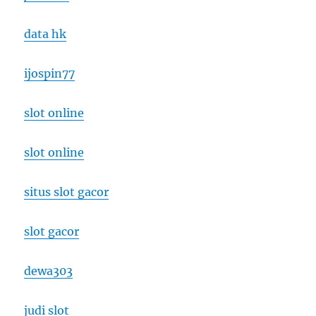
data hk
ijospin77
slot online
slot online
situs slot gacor
slot gacor
dewa303
judi slot