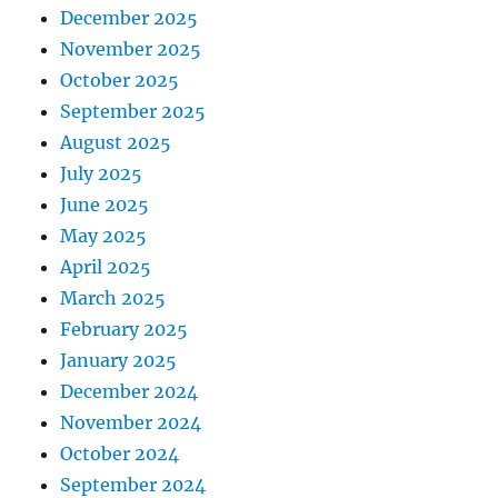
December 2025
November 2025
October 2025
September 2025
August 2025
July 2025
June 2025
May 2025
April 2025
March 2025
February 2025
January 2025
December 2024
November 2024
October 2024
September 2024