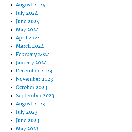
August 2024
July 2024
June 2024
May 2024
April 2024
March 2024
February 2024
January 2024
December 2023
November 2023
October 2023
September 2023
August 2023
July 2023
June 2023
May 2023