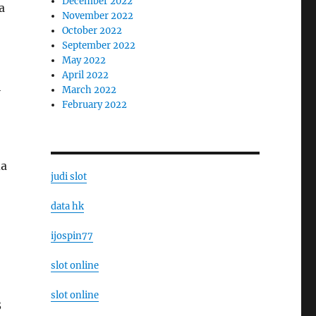
December 2022
a
November 2022
October 2022
September 2022
May 2022
April 2022
i
March 2022
February 2022
da
judi slot
data hk
ijospin77
slot online
slot online
3