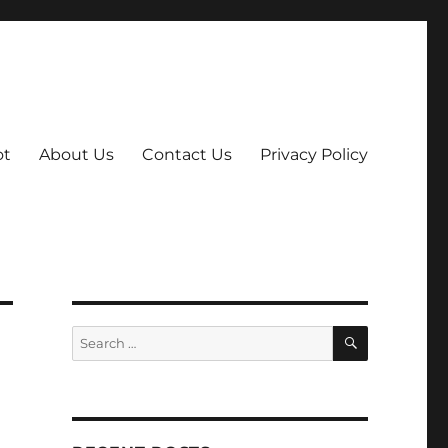
ot
About Us
Contact Us
Privacy Policy
SEARCH
Search
for: