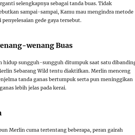
erganti selengkapnya sebagai tanda buas. Tidak
ebutkan sampai-sampai, Kamu mau mengindra metode
penyelesaian gede gaya tersebut.
wenang-wenang Buas
n hidup sungguh-sungguh ditumpuk saat satu dibandin
Merlin Sebarang Wild tentu diaktifkan. Merlin menceng
enjelma tanda ganas bertumpuk serta pun meninggikan
nas lebih jelas pada kerai.
h
pun Merlin cuma tertentang beberapa, peran gairah