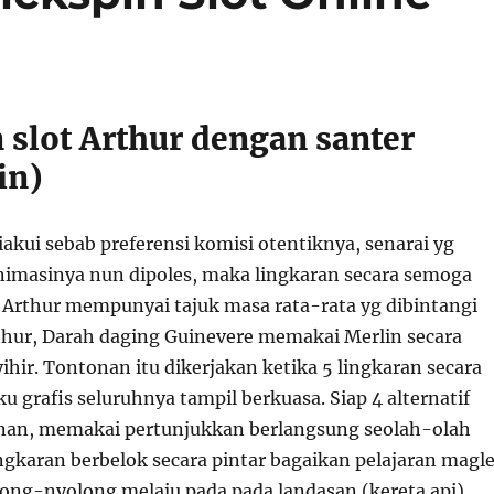
 slot Arthur dengan santer
in)
iakui sebab preferensi komisi otentiknya, senarai yg
animasinya nun dipoles, maka lingkaran secara semoga
y Arthur mempunyai tajuk masa rata-rata yg dibintangi
thur, Darah daging Guinevere memakai Merlin secara
ihir. Tontonan itu dikerjakan ketika 5 lingkaran secara
aku grafis seluruhnya tampil berkuasa. Siap 4 alternatif
inan, memakai pertunjukkan berlangsung seolah-olah
ngkaran berbelok secara pintar bagaikan pelajaran magl
ong-nyolong melaju pada pada landasan (kereta api).