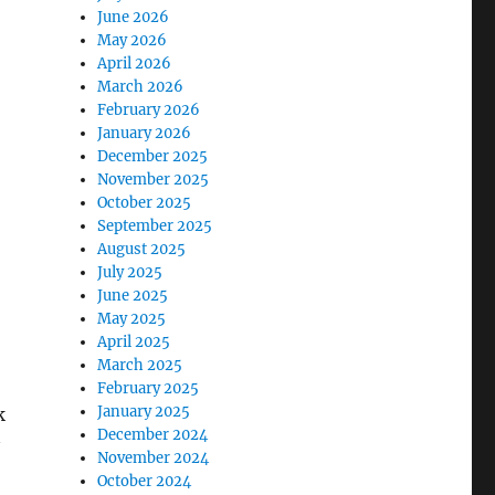
June 2026
May 2026
April 2026
March 2026
February 2026
January 2026
December 2025
November 2025
October 2025
September 2025
August 2025
July 2025
June 2025
May 2025
April 2025
March 2025
February 2025
January 2025
k
December 2024
November 2024
October 2024