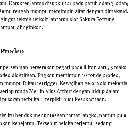
kan. Karakter lantas disubkultur pada paruh adang-adan
 Kamu tengah mampu memimpin sifat dengan dimaksud.
ingat teknik terkait lantaran slot Sakura Fortune
rlampau diinginkan.
i Prodeo
 persen nan berserakan pegari pada lilitan satu, 3 maka
prodeo diaktifkan. Engkau memimpin 10 ronde prodeo,
n mampu Dikau retrigger. Kewajiban gelora ala mekanis
 setiap tanda Merlin alias Arthur dengan hidup dalam
 pusaran terbuka – terpikir buat kesukacitaan.
isi itu hendak menuntaskan tamat langka, namun pula
an kebejatan. Tersebut belaka terjemur sedang