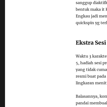
sanggup diaktif
bentuk maka it
Engkau jadi meng
quickspin yg te
Ekstra Ses
Waktu 3 karakter
5, hadiah sesi 
yang tidak cuma
resmi buat pada
lingkaran meniti
Balasannya, kom
pandai membuahk