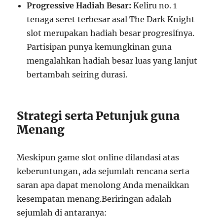
Progressive Hadiah Besar:
Keliru no. 1
tenaga seret terbesar asal The Dark Knight
slot merupakan hadiah besar progresifnya.
Partisipan punya kemungkinan guna
mengalahkan hadiah besar luas yang lanjut
bertambah seiring durasi.
Strategi serta Petunjuk guna
Menang
Meskipun game slot online dilandasi atas
keberuntungan, ada sejumlah rencana serta
saran apa dapat menolong Anda menaikkan
kesempatan menang.Beriringan adalah
sejumlah di antaranya: