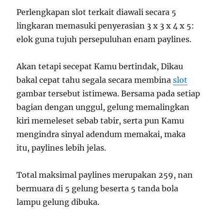
Perlengkapan slot terkait diawali secara 5
lingkaran memasuki penyerasian 3 x 3 x 4 x 5:
elok guna tujuh persepuluhan enam paylines.
Akan tetapi secepat Kamu bertindak, Dikau
bakal cepat tahu segala secara membina
slot
gambar tersebut istimewa. Bersama pada setiap
bagian dengan unggul, gelung memalingkan
kiri memeleset sebab tabir, serta pun Kamu
mengindra sinyal adendum memakai, maka
itu, paylines lebih jelas.
Total maksimal paylines merupakan 259, nan
bermuara di 5 gelung beserta 5 tanda bola
lampu gelung dibuka.