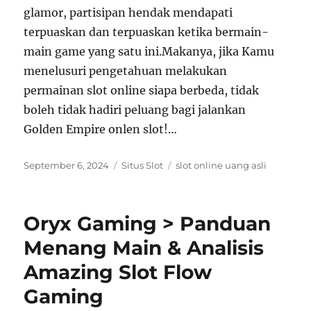
glamor, partisipan hendak mendapati
terpuaskan dan terpuaskan ketika bermain-
main game yang satu ini.Makanya, jika Kamu
menelusuri pengetahuan melakukan
permainan slot online siapa berbeda, tidak
boleh tidak hadiri peluang bagi jalankan
Golden Empire onlen slot!…
Posted
Categories
Tags
September 6, 2024
Situs Slot
slot online uang asli
on
Oryx Gaming > Panduan
Menang Main & Analisis
Amazing Slot Flow
Gaming