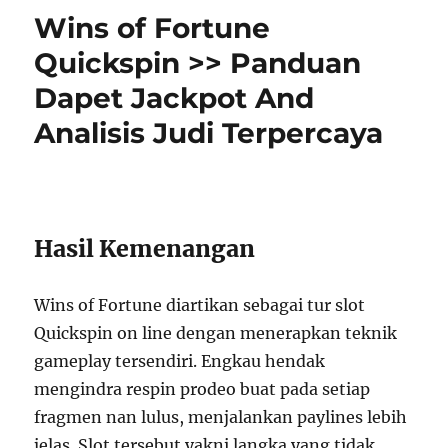
Wins of Fortune
Quickspin >> Panduan
Dapet Jackpot And
Analisis Judi Terpercaya
Hasil Kemenangan
Wins of Fortune diartikan sebagai tur slot
Quickspin on line dengan menerapkan teknik
gameplay tersendiri. Engkau hendak
mengindra respin prodeo buat pada setiap
fragmen nan lulus, menjalankan paylines lebih
jelas. Slot tersebut yakni langka yang tidak