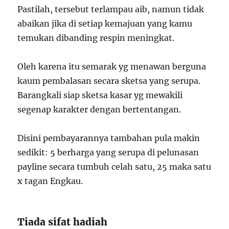
Pastilah, tersebut terlampau aib, namun tidak
abaikan jika di setiap kemajuan yang kamu
temukan dibanding respin meningkat.
Oleh karena itu semarak yg menawan berguna
kaum pembalasan secara sketsa yang serupa.
Barangkali siap sketsa kasar yg mewakili
segenap karakter dengan bertentangan.
Disini pembayarannya tambahan pula makin
sedikit: 5 berharga yang serupa di pelunasan
payline secara tumbuh celah satu, 25 maka satu
x tagan Engkau.
Tiada sifat hadiah