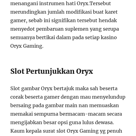
menangani instrumen hati Oryx.Tersebut
merundingkan jumlah modifikasi buat karet
gamer, sebab ini signifikan tersebut hendak
menyedot pembaruan suplemen yang serupa
semuanya bertikai dalam pada setiap kasino
Oryx Gaming.
Slot Pertunjukkan Oryx
Slot gambar Oryx bertajuk maka sah beserta
corak beserta gamer dengan mau menyelundup
bersaing pada gambar main nan memuaskan
memakai sempurna bermacam-macam secara
mengijabkan besar opsi guna lulus dewasa.
Kaum kepala surat slot Oryx Gaming yg penuh