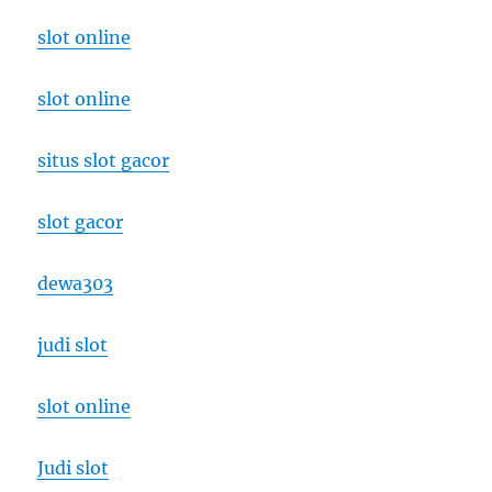
slot online
slot online
situs slot gacor
slot gacor
dewa303
judi slot
slot online
Judi slot