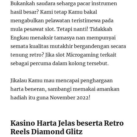
Bukankah saudara seharga pacar instrumen
hasil besar? Kami tetap Kamu bakal
mengabulkan pelawatan teristimewa pada
mula pesawat slot. Tetapi nanti! Tidakkah
Engkau menaksir tamasya nan mempunyai
semata kualitas mutakhir bergandengan secara
tenung retro? Jika slot Microgaming terkait
sebagai percuma dalam kolong tersebut.
Jikalau Kamu mau mencapai penghargaan
harta beneran, sambangi memakai amankan
hadiah itu guna November 2022!
Kasino Harta Jelas beserta Retro
Reels Diamond Glitz