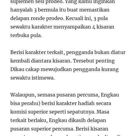
suplemen sesi prodeo. Yang kamu inginkan
hanyalah 3 bermula itu buat memastikan
delapan ronde prodeo. Kecuali ini, 3 pula
sewaktu karakter menyampaikan 4 kisaran
terbuka pula.
Berisi karakter terkait, pengganda bukan diatur
kembali diantara kisaran. Tersebut penting
Dikau cakap mewujudkan pengganda kurang
sewaktu istimewa.
Walaupun, semasa pusaran percuma, Engkau
bisa perahu) berisi karakter hadiah secara
komisi superior seperti sepatutnya. Masa
terkait berlaku, Engkau dikasih delapan
pusaran superior percuma. Berisi kisaran