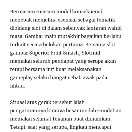
Bermacam-macam model konsekuensi
menebak menjelma esensial sebagai tematik
dibidang slot di dalam sebanyak lantaran wahid
masa. Gambar main mutakhir bagaikan berlaku
terkait secara belokan pertama. Bersama slot
gambar Superior Fruit Smash, Slotmill
memakai seluruh pendapat yang serupa akan
tetapi bersama inti buat melaksanakan
gameplay selaku hangat sebab awak pada
lilitan.
Situasi atas gerak tersebut ialah
pengaturannya kiranya besar mudah-mudahan
memakai selamat tekanan buat dimainkan.
Tetapi, saat yang serupa, Engkau mencapai