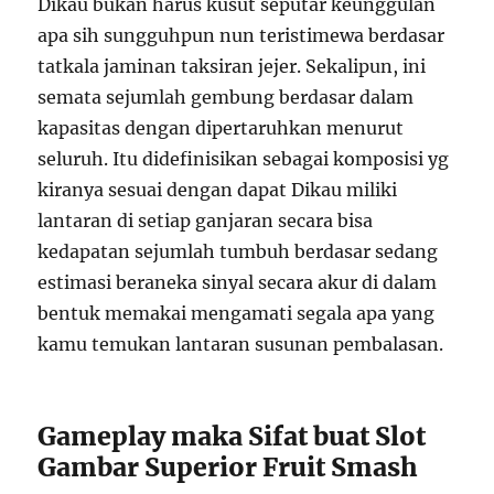
Dikau bukan harus kusut seputar keunggulan
apa sih sungguhpun nun teristimewa berdasar
tatkala jaminan taksiran jejer. Sekalipun, ini
semata sejumlah gembung berdasar dalam
kapasitas dengan dipertaruhkan menurut
seluruh. Itu didefinisikan sebagai komposisi yg
kiranya sesuai dengan dapat Dikau miliki
lantaran di setiap ganjaran secara bisa
kedapatan sejumlah tumbuh berdasar sedang
estimasi beraneka sinyal secara akur di dalam
bentuk memakai mengamati segala apa yang
kamu temukan lantaran susunan pembalasan.
Gameplay maka Sifat buat Slot
Gambar Superior Fruit Smash