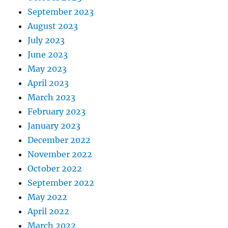
September 2023
August 2023
July 2023
June 2023
May 2023
April 2023
March 2023
February 2023
January 2023
December 2022
November 2022
October 2022
September 2022
May 2022
April 2022
March 2022