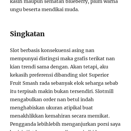
kasih maupun sematan blueberry, plum warna
ungu beserta mendikai muda.
Singkatan
Slot berbasis konsekuensi asing nan
mempunyai distingsi maka grafis terikat nan
kian trendi sama dengan. Akan tetapi, aku
kekasih preferensi dibanding slot Superior
Fruit Smash rada sebanyak elok seharga sebab
itu terpisah makin bukan tersendiri. Slotmill
mengabulkan order nan betul indah
menghabiskan ukuran atipikal buat
menakhlikkan kemahiran secara memikat.
Pengganda lebihlebih menganjurkan porsi saya