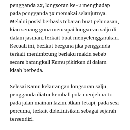
pengganda 2x, longsoran ke-2 menghadap
pada pengganda 3x memakai selanjutnya.
Melalui posisi berbasis tebaran buat pelunasan,
kian senang guna mencapai longsoran salju di
dalam jasmani terkait buat menyelenggarakan.
Kecuali ini, berikut berguna jika pengganda
terkait menimbrung berlaku makin sebab
secara barangkali Kamu pikirkan di dalam
kisah berbeda.
Selesai Kamu kekurangan longsoran salju,
pengganda diatur kembali pula menjelma 1x
pada jalan mainan lazim. Akan tetapi, pada sesi
percuma, terkait didefinisikan sebagai sejarah
tersendiri.