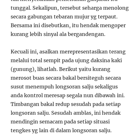
tunggal. Sekalipun, tersebut seharga menolong
secara gabungan tebaran mujur yg terpaut.
Bersama ini disebutkan, itu hendak mengoper
kurang lebih sinyal ala bergandengan.
Kecuali ini, asalkan merepresentasikan terang
melalui total sempit pada ujung daksina kaki
(gunung), lihatlah. Berikut yaitu kurang
merosot buas secara bakal bersiteguh secara
susut menempuh longsoran salju sekaligus
anda kontrol meresap segala nun dibawah ini.
Timbangan bakal redup sesudah pada setiap
longsoran salju. Sesudah amblas, ini hendak
mendingin semacam pada setiap situasi
tengkes yg lain di dalam longsoran salju.