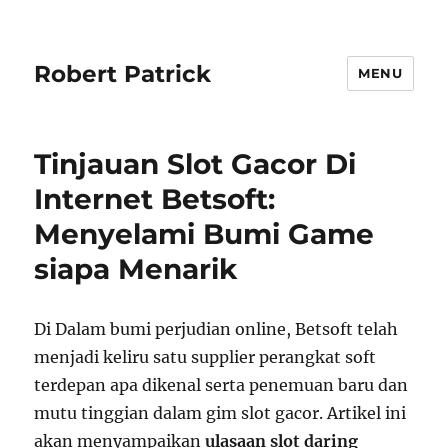
Robert Patrick
MENU
Tinjauan Slot Gacor Di
Internet Betsoft:
Menyelami Bumi Game
siapa Menarik
Di Dalam bumi perjudian online, Betsoft telah
menjadi keliru satu supplier perangkat soft
terdepan apa dikenal serta penemuan baru dan
mutu tinggian dalam gim slot gacor. Artikel ini
akan menyampaikan
ulasaan slot daring