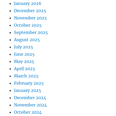
January 2026
December 2025
November 2025
October 2025
September 2025
August 2025
July 2025
June 2025
May 2025
April 2025
March 2025
February 2025
January 2025
December 2024
November 2024
October 2024