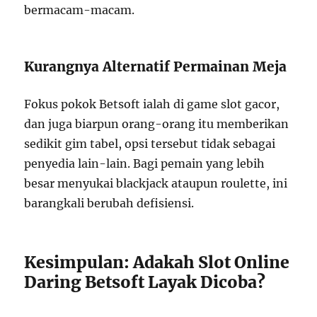
bermacam-macam.
Kurangnya Alternatif Permainan Meja
Fokus pokok Betsoft ialah di game slot gacor,
dan juga biarpun orang-orang itu memberikan
sedikit gim tabel, opsi tersebut tidak sebagai
penyedia lain-lain. Bagi pemain yang lebih
besar menyukai blackjack ataupun roulette, ini
barangkali berubah defisiensi.
Kesimpulan: Adakah Slot Online
Daring Betsoft Layak Dicoba?